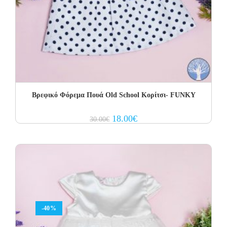
Βρεφικό Φόρεμα Πουά Old School Κορίτσι- FUNKY
Original
Current
18.00
€
30.00
€
price
price
was:
is:
30.00€.
18.00€.
-40%