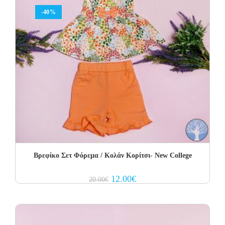
-40%
Βρεφίκο Σετ Φόρεμα / Κολάν Κορίτσι- New College
Original
Current
12.00
€
20.00
€
price
price
was:
is:
20.00€.
12.00€.