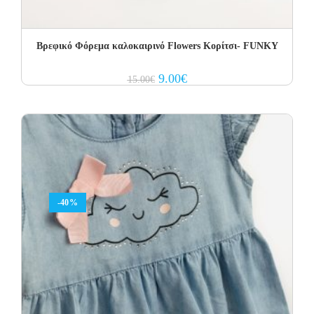
Βρεφικό Φόρεμα καλοκαιρινό Flowers Κορίτσι- FUNKY
Original
Current
9.00
€
15.00
€
price
price
was:
is:
15.00€.
9.00€.
-40%