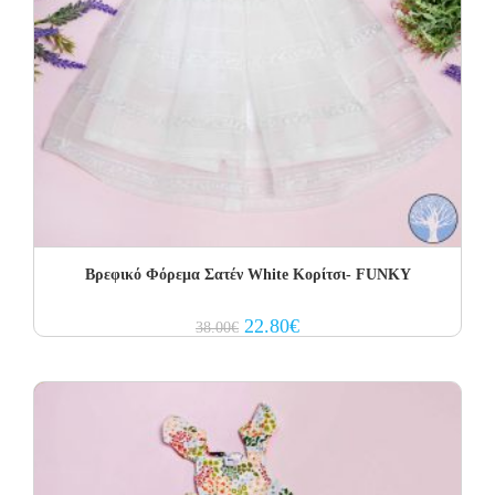
Βρεφικό Φόρεμα Σατέν White Κορίτσι- FUNKY
Original
Current
22.80
€
38.00
€
price
price
was:
is:
38.00€.
22.80€.