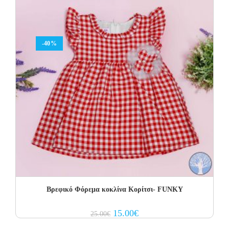
-40%
Βρεφικό Φόρεμα κοκλίνα Κορίτσι- FUNKY
Original
Current
15.00
€
25.00
€
price
price
was:
is: