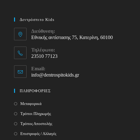
Δεντρόσπιτο Kids
Διεύθυνση:
Εθνικής αντίστασης 75, Κατερίνη, 60100
Τηλέφωνο:
23510 77123
Opens
Email:
in
info@dentrospitokids.gr
Opens
your
in
your
application
ΠΛΗΡΟΦΟΡΙΕΣ
application
Μεταφορικά
Τρόποι Πληρωμής
Τρόπος Αποστολής
Επιστροφές / Αλλαγές