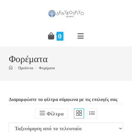
Skip
to
content
0
Φορέματα
>
Προϊόντα
>
Φορέματα
Διαμορφώστε τα φίλτρα σύμφωνα με τις επιλογές σας
Φίλτρα