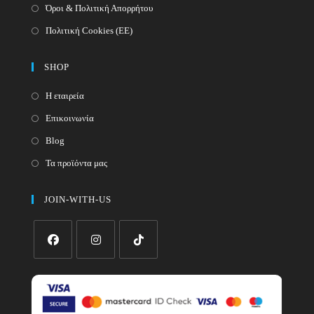
Όροι & Πολιτική Απορρήτου
Πολιτική Cookies (ΕΕ)
SHOP
Η εταιρεία
Επικοινωνία
Blog
Τα προϊόντα μας
JOIN-WITH-US
Opens
Opens
Opens
in
in
in
a
a
a