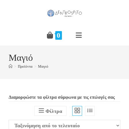
Skip
to
content
0
Μαγιό
>
Προϊόντα
>
Μαγιό
Διαμορφώστε τα φίλτρα σύμφωνα με τις επιλογές σας
Φίλτρα