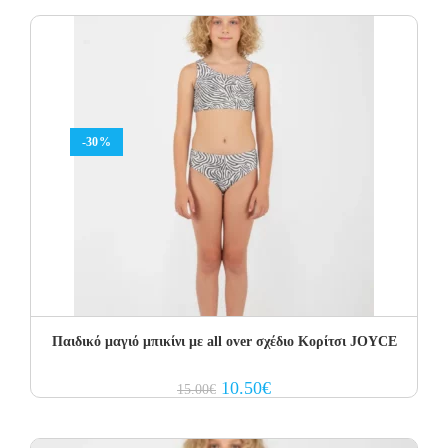
15.00€.
10.50€.
-30%
Παιδικό μαγιό μπικίνι με all over σχέδιο Κορίτσι JOYCE
Original
Current
10.50
€
15.00
€
price
price
was:
is:
15.00€.
10.50€.