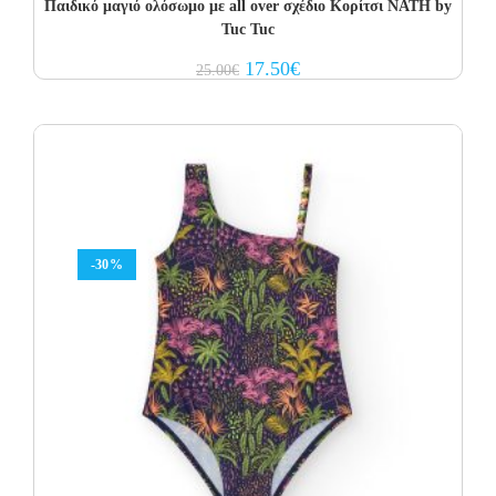
Παιδικό μαγιό ολόσωμο με all over σχέδιο Κορίτσι NATH by
Tuc Tuc
Original
Current
17.50
€
25.00
€
price
price
was:
is:
25.00€.
17.50€.
-30%