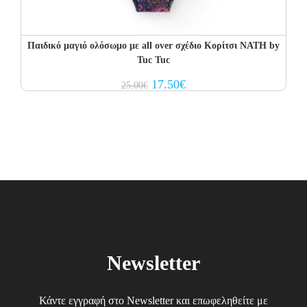
Παιδικό μαγιό ολόσωμο με all over σχέδιο Κορίτσι NATH by
Tuc Tuc
Original
Current
17.50
€
25.00
€
price
price
was:
is:
25.00€.
17.50€.
Newsletter
Κάντε εγγραφή στο Newsletter και επωφεληθείτε με