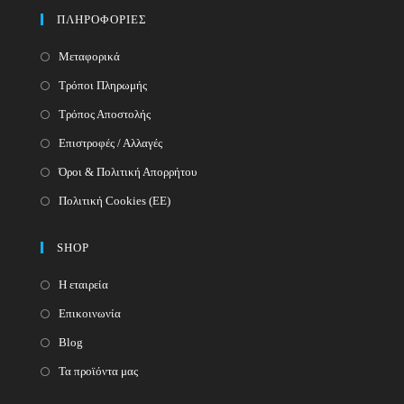
your
application
ΠΛΗΡΟΦΟΡΙΕΣ
application
Μεταφορικά
Τρόποι Πληρωμής
Τρόπος Αποστολής
Επιστροφές / Αλλαγές
Όροι & Πολιτική Απορρήτου
Πολιτική Cookies (ΕΕ)
SHOP
Η εταιρεία
Επικοινωνία
Blog
Τα προϊόντα μας