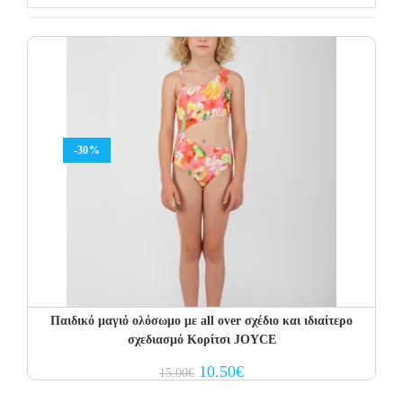
-30%
Παιδικό μαγιό ολόσωμο με all over σχέδιο και ιδιαίτερο
σχεδιασμό Κορίτσι JOYCE
Original
Current
10.50
€
15.00
€
price
price
was:
is: