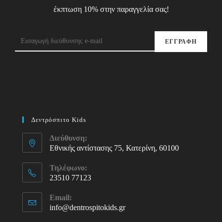
έκπτωση 10% στην παραγγελία σας!
ΕΓΓΡΑΦΗ
Δεντρόσπιτο Kids
Διεύθυνση:
Εθνικής αντίστασης 75, Κατερίνη, 60100
Τηλέφωνο:
23510 77123
Opens
Email:
in
info@dentrospitokids.gr
Opens
your
in