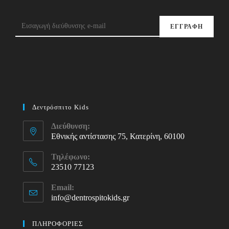
ΕΓΓΡΑΦΗ
Δεντρόσπιτο Kids
Διεύθυνση:
Εθνικής αντίστασης 75, Κατερίνη, 60100
Τηλέφωνο:
23510 77123
Opens
Email:
in
info@dentrospitokids.gr
Opens
your
in
your
application
ΠΛΗΡΟΦΟΡΙΕΣ
application