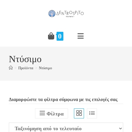
Skip
to
content
0
Ντύσιμο
>
Προϊόντα
>
Ντύσιμο
Διαμορφώστε τα φίλτρα σύμφωνα με τις επιλογές σας
Φίλτρα