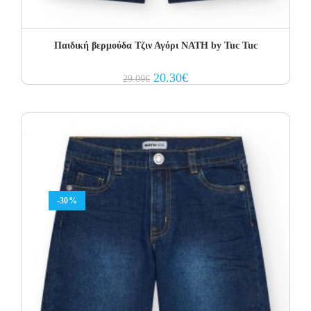
Παιδική βερμούδα Τζιν Αγόρι NATH by Tuc Tuc
Original
Current
20.30
€
29.00
€
price
price
was:
is:
29.00€.
20.30€.
-30%