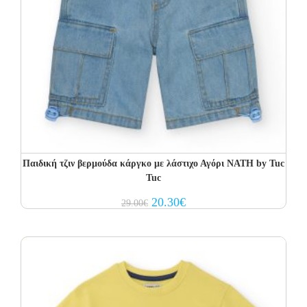
Παιδική τζιν βερμούδα κάργκο με λάστιχο Αγόρι NATH by Tuc
Tuc
Original
Current
20.30
€
29.00
€
price
price
was:
is:
29.00€.
20.30€.