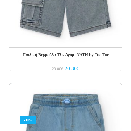
Παιδική Βερμούδα Τζιν Αγόρι NATH by Tuc Tuc
Original
Current
20.30
€
29.00
€
price
price
was:
is:
29.00€.
20.30€.
-30%