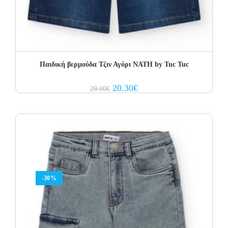
Παιδική βερμούδα Τζιν Αγόρι NATH by Tuc Tuc
Original
Current
20.30
€
29.00
€
price
price
was:
is:
29.00€.
20.30€.
-30%