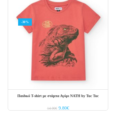
-30%
Παιδικό T-shirt με στάμπα Αγόρι NATH by Tuc Tuc
Original
Current
9.80
€
14.00
€
price
price
was:
is: