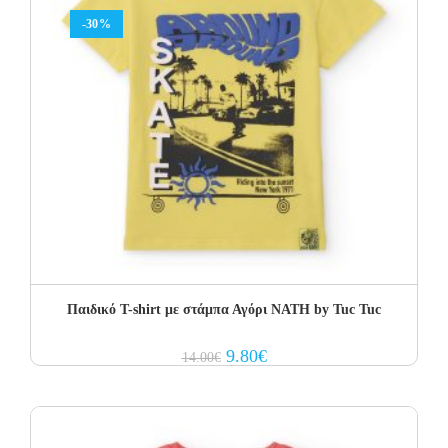
-30%
Παιδικό T-shirt με στάμπα Αγόρι NATH by Tuc Tuc
Original
Current
9.80
€
14.00
€
price
price
was:
is:
14.00€.
9.80€.