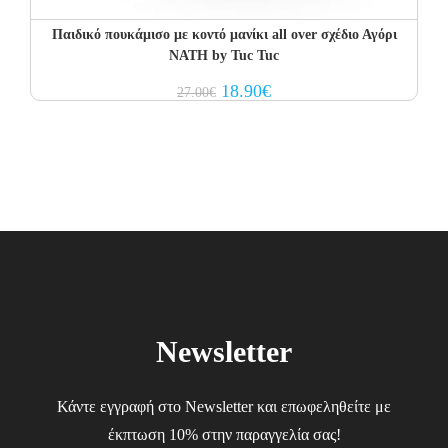
Παιδικό πουκάμισο με κοντό μανίκι all over σχέδιο Αγόρι
NATH by Tuc Tuc
Original
Current
18.90
€
27.00
€
price
price
was:
is:
27.00€.
18.90€.
Newsletter
Κάντε εγγραφή στο Newsletter και επωφεληθείτε με
έκπτωση 10% στην παραγγελία σας!