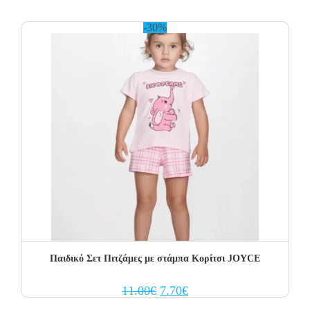
was:
is:
12.00€.
8.40€.
-30%
Παιδικό Σετ Πιτζάμες με στάμπα Κορίτσι JOYCE
Original
Current
11.00
€
7.70
€
price
price
was:
is: