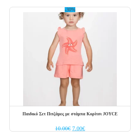
11.00€.
7.70€.
-30%
Παιδικό Σετ Πιτζάμες με στάμπα Κορίτσι JOYCE
Original
Current
10.00
€
7.00
€
price
price
was:
is: