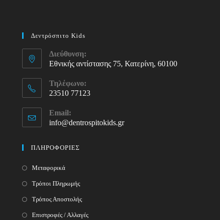
Δεντρόσπιτο Kids
Διεύθυνση:
Εθνικής αντίστασης 75, Κατερίνη, 60100
Τηλέφωνο:
23510 77123
Opens
Email:
in
info@dentrospitokids.gr
Opens
your
in
your
application
ΠΛΗΡΟΦΟΡΙΕΣ
application
Μεταφορικά
Τρόποι Πληρωμής
Τρόπος Αποστολής
Επιστροφές / Αλλαγές