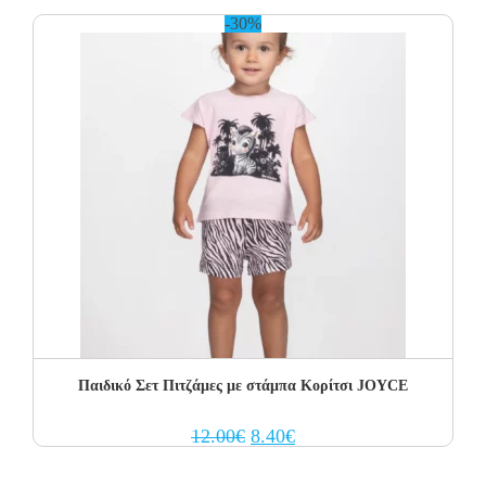
10.00€.
7.00€.
-30%
Παιδικό Σετ Πιτζάμες με στάμπα Κορίτσι JOYCE
Original
Current
12.00
€
8.40
€
price
price
was:
is:
12.00€.
8.40€.