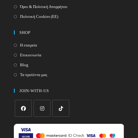
Όροι & Πολιτική Απορρήτου
Πολιτική Cookies (ΕΕ)
SHOP
Η εταιρεία
Επικοινωνία
Blog
Τα προϊόντα μας
JOIN-WITH-US
Opens
Opens
Opens
in
in
in
a
a
a