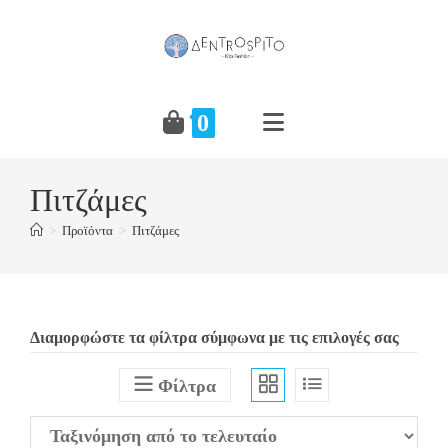
Skip
to
content
0
Πιτζάμες
>
Προϊόντα
>
Πιτζάμες
Διαμορφώστε τα φίλτρα σύμφωνα με τις επιλογές σας
Φίλτρα