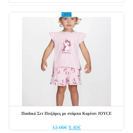
-30%
Παιδικό Σετ Πιτζάμες με στάμπα Κορίτσι JOYCE
Original
Current
12.00
€
8.40
€
price
price