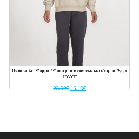
Παιδικό Σετ Φόρμα / Φούτερ με κουκούλα και στάμπα Αγόρι
JOYCE
Original
Current
23.00
€
16.10
€
price
price
was:
is:
23.00€.
16.10€.