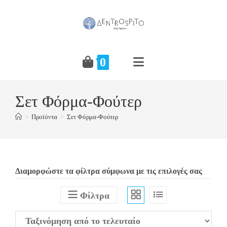
Skip
to
content
0
Σετ Φόρμα-Φούτερ
>
Προϊόντα
>
Σετ Φόρμα-Φούτερ
Διαμορφώστε τα φίλτρα σύμφωνα με τις επιλογές σας
Φίλτρα