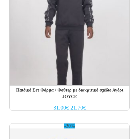
Παιδικό Σετ Φόρμα / Φούτερ με διακριτικό σχέδιο Αγόρι
JOYCE
Original
Current
31.00
€
21.70
€
price
price
was:
is:
31.00€.
21.70€.
-30%