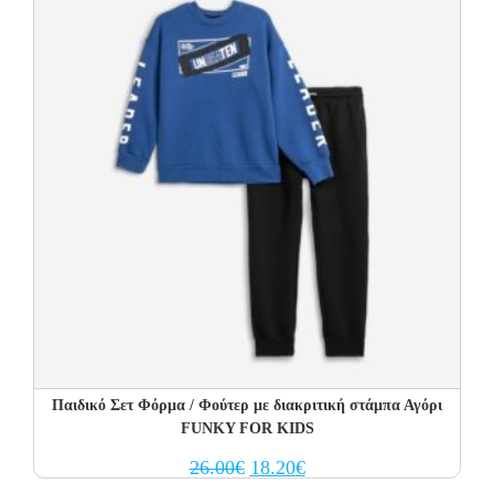
Παιδικό Σετ Φόρμα / Φούτερ με διακριτική στάμπα Αγόρι
FUNKY FOR KIDS
Original
Current
26.00
€
18.20
€
price
price