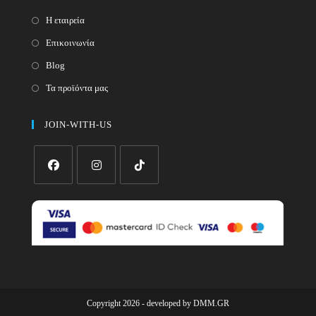
Η εταιρεία
Επικοινωνία
Blog
Τα προϊόντα μας
JOIN-WITH-US
Opens
Opens
Opens
in
in
in
a
a
a
new
new
new
tab
tab
tab
Copyright 2026 - developed by
DMM.GR