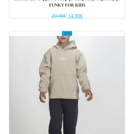
FUNKY FOR KIDS
Original
Current
20.00
€
14.00
€
price
price
was:
is:
20.00€.
14.00€.
-30%