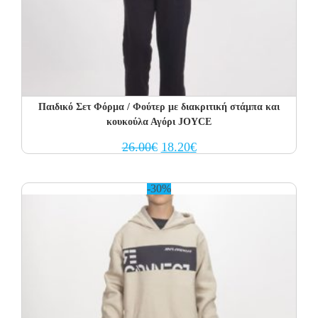
Παιδικό Σετ Φόρμα / Φούτερ με διακριτική στάμπα και
κουκούλα Αγόρι JOYCE
Original
Current
26.00
€
18.20
€
price
price
was:
is:
26.00€.
18.20€.
-30%