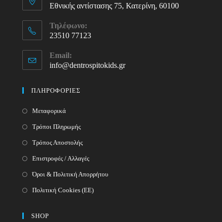
Εθνικής αντίστασης 75, Κατερίνη, 60100
Τηλέφωνο:
23510 77123
Opens
Email:
in
info@dentrospitokids.gr
Opens
your
in
your
application
ΠΛΗΡΟΦΟΡΙΕΣ
application
Μεταφορικά
Τρόποι Πληρωμής
Τρόπος Αποστολής
Επιστροφές / Αλλαγές
Όροι & Πολιτική Απορρήτου
Πολιτική Cookies (ΕΕ)
SHOP