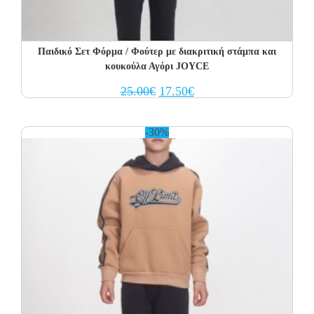
Παιδικό Σετ Φόρμα / Φούτερ με διακριτική στάμπα και
κουκούλα Αγόρι JOYCE
Original
Current
25.00
€
17.50
€
price
price
was:
is:
25.00€.
17.50€.
-30%