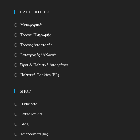
in
your
application
ΠΛΗΡΟΦΟΡΙΕΣ
application
Μεταφορικά
Τρόποι Πληρωμής
Τρόπος Αποστολής
Επιστροφές / Αλλαγές
Όροι & Πολιτική Απορρήτου
Πολιτική Cookies (ΕΕ)
SHOP
Η εταιρεία
Επικοινωνία
Blog
Τα προϊόντα μας