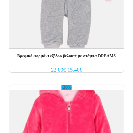
Βρεφικό φορμάκι εξόδου βελουτέ με στάμπα DREAMS
Original
Current
22.00
€
15.40
€
price
price
was:
is:
22.00€.
15.40€.
-30%