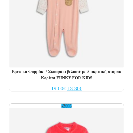
Βρεφικό Φορμάκι / Σκουφάκι βελουτέ με διακριτική στάμπα
Κορίτσι FUNKY FOR KIDS
Original
Current
19.00
€
13.30
€
price
price
was:
is:
19.00€.
13.30€.
-30%