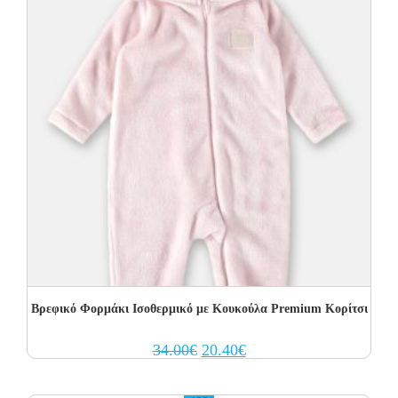
Βρεφικό Φορμάκι Ισοθερμικό με Kουκούλα Premium Κορίτσι
Original
Current
34.00
€
20.40
€
price
price
was:
is:
34.00€.
20.40€.