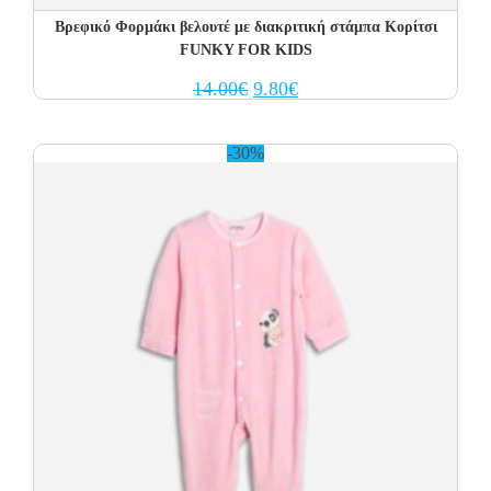
Βρεφικό Φορμάκι βελουτέ με διακριτική στάμπα Κορίτσι
FUNKY FOR KIDS
Original
Current
14.00
€
9.80
€
price
price
was:
is:
14.00€.
9.80€.
-30%