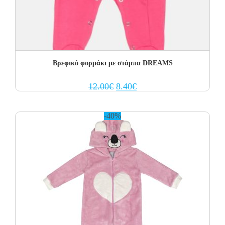
Βρεφικό φορμάκι με στάμπα DREAMS
Original
Current
12.00
€
8.40
€
price
price
was:
is:
12.00€.
8.40€.
-40%