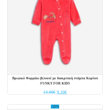
Βρεφικό Φορμάκι βελουτέ με διακριτική στάμπα Κορίτσι
FUNKY FOR KIDS
Original
Current
13.00
€
9.10
€
price
price
was:
is:
13.00€.
9.10€.
-30%