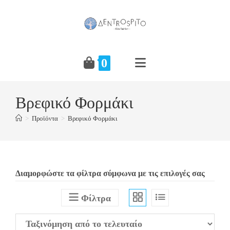
Skip
to
content
0
Βρεφικό Φορμάκι
>
Προϊόντα
>
Βρεφικό Φορμάκι
Διαμορφώστε τα φίλτρα σύμφωνα με τις επιλογές σας
Φίλτρα