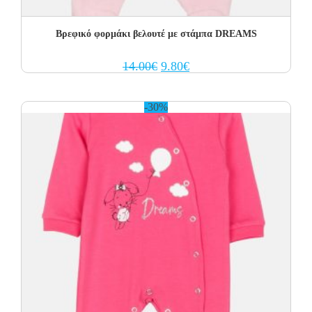
Βρεφικό φορμάκι βελουτέ με στάμπα DREAMS
Original
Current
14.00
€
9.80
€
price
price
was:
is:
14.00€.
9.80€.
-30%