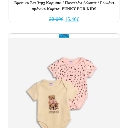
Βρεφικό Σετ 3τμχ Κορμάκι / Παντελόνι βελουτέ / Γουνάκι
αμάνικο Κορίτσι FUNKY FOR KIDS
Original
Current
22.00
€
15.40
€
price
price
was:
is:
22.00€.
15.40€.
-30%