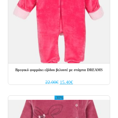
Βρεφικό φορμάκι εξόδου βελουτέ με στάμπα DREAMS
Original
Current
22.00
€
15.40
€
price
price
was:
is:
22.00€.
15.40€.
-30%