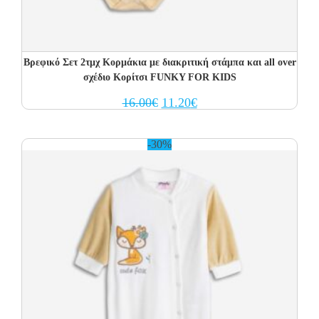
Βρεφικό Σετ 2τμχ Κορμάκια με διακριτική στάμπα και all over
σχέδιο Κορίτσι FUNKY FOR KIDS
Original
Current
16.00
€
11.20
€
price
price
was:
is:
16.00€.
11.20€.
-30%