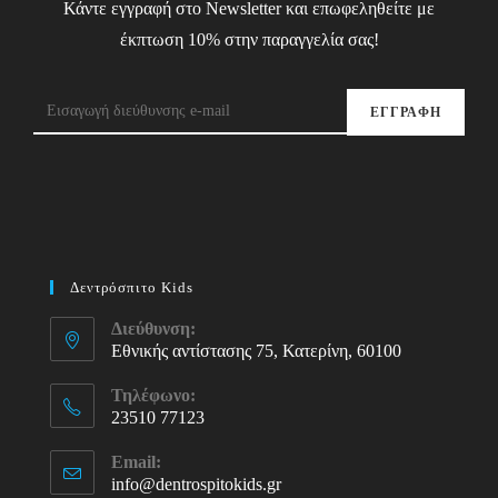
Κάντε εγγραφή στο Newsletter και επωφεληθείτε με
έκπτωση 10% στην παραγγελία σας!
ΕΓΓΡΑΦΗ
Δεντρόσπιτο Kids
Διεύθυνση:
Εθνικής αντίστασης 75, Κατερίνη, 60100
Τηλέφωνο:
23510 77123
Opens
Email:
in
info@dentrospitokids.gr
Opens
your