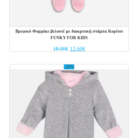
Βρεφικό Φορμάκι βελουτέ με διακριτική στάμπα Κορίτσι
FUNKY FOR KIDS
Original
Current
18.00
€
12.60
€
price
price
was:
is:
18.00€.
12.60€.
-30%