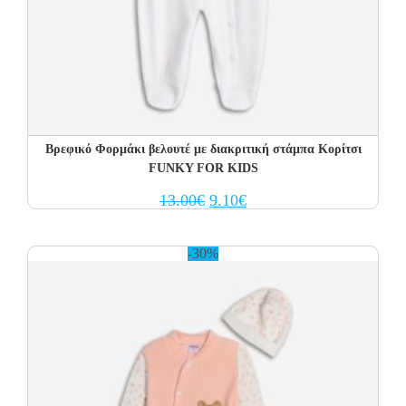
Βρεφικό Φορμάκι βελουτέ με διακριτική στάμπα Κορίτσι
FUNKY FOR KIDS
Original
Current
13.00
€
9.10
€
price
price
was:
is:
13.00€.
9.10€.
-30%