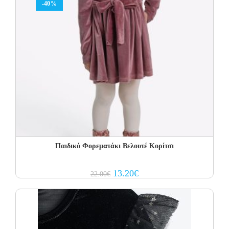
-40%
Παιδικό Φορεματάκι Βελουτέ Κορίτσι
Original
Current
13.20
€
22.00
€
price
price
was:
is:
22.00€.
13.20€.