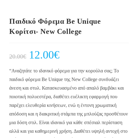
Παιδικό Φόρεμα Be Unique
Κορίτσι- New College
Original
12.00
€
Current
20.00
€
price
price
was:
is:
20.00€.
12.00€.
“Αναζητάτε το ιδανικό φόρεμα για την κορούλα σας; Το
παιδικό φόρεμα Be Unique της New College συνδυάζει
άνεση και στυλ. Κατασκευασμένο από απαλό βαμβάκι και
ποιοτική πολυεστέρα, διαθέτει ευέλικτη εφαρμογή που
παρέχει ελευθερία κινήσεων, ενώ η έντονη χρωματική
απόδοση και η διακριτική στάμπα της μπλούζας προσθέτουν
μια δόση στιλ. Είναι ιδανικό για κάθε σπέσιαλ περίσταση
αλλά και για καθημερινή χρήση. Διαθέτει υψηλή αντοχή στο