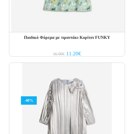
Παιδικό Φόρεμα με τιραντάκι Κορίτσι FUNKY
Original
Current
11.20
€
16.00
€
price
price
was:
is:
16.00€.
11.20€.
-40%