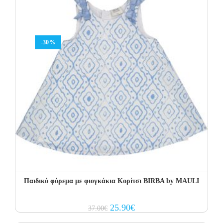
-30%
Παιδικό φόρεμα με φιογκάκια Κορίτσι BIRBA by MAULI
Original
Current
25.90
€
37.00
€
price
price
was:
is: