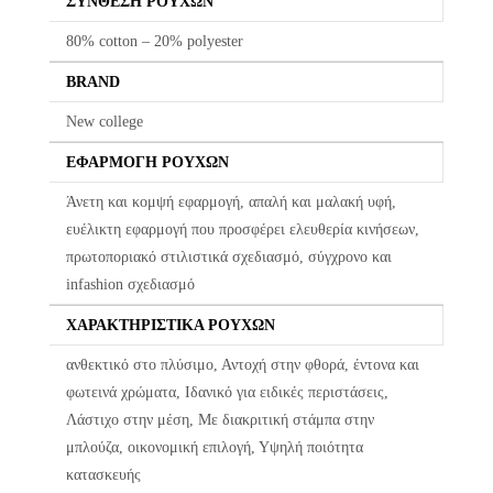
ΣΎΝΘΕΣΗ ΡΟΎΧΩΝ
Οι αλλαγές πραγματοποιούνται με τη διαδικασία της παραλαβής
κατά την παράδοση.
80% cotton – 20% polyester
BRAND
Η πρώτη αλλαγή κοστίζει 5€ για Ελλάδα όλη την Ελλάδα. Οι
επόμενες αλλαγές είναι +8.50€
New college
Όλα τα προϊόντα περνούν από μία λεπτομερή και προσεκτική
ΕΦΑΡΜΟΓΉ ΡΟΎΧΩΝ
διαδικασία ελέγχου πριν από την αποστολή τους.
Άνετη και κομψή εφαρμογή, απαλή και μαλακή υφή,
Σε περίπτωση που κάποιο προϊόν έχει παραδοθεί σε κάποιον
ευέλικτη εφαρμογή που προσφέρει ελευθερία κινήσεων,
πελάτη μας και είναι ελαττωματικό χωρίς να γίνει αντιληπτό από
πρωτοποριακό στιλιστικά σχεδιασμό, σύγχρονο και
εμάς, δεσμευόμαστε με άμεση αντικατάστασή του προϊόντος,
infashion σχεδιασμό
χωρίς καμία οικονομική επιβάρυνση του πελάτη.
ΧΑΡΑΚΤΗΡΙΣΤΙΚΆ ΡΟΎΧΩΝ
ανθεκτικό στο πλύσιμο, Αντοχή στην φθορά, έντονα και
φωτεινά χρώματα, Ιδανικό για ειδικές περιστάσεις,
Λάστιχο στην μέση, Με διακριτική στάμπα στην
μπλούζα, οικονομική επιλογή, Υψηλή ποιότητα
κατασκευής