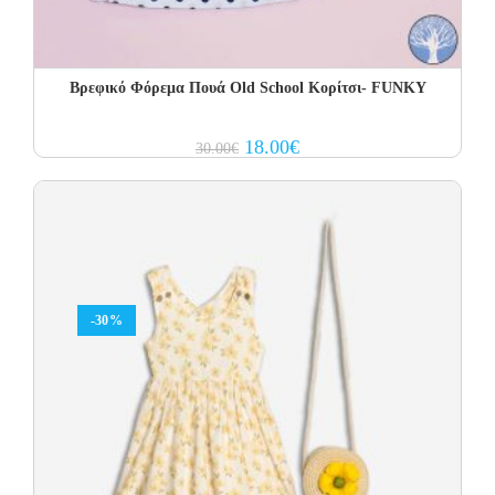
Βρεφικό Φόρεμα Πουά Old School Κορίτσι- FUNKY
Original
Current
18.00
€
30.00
€
price
price
was:
is:
30.00€.
18.00€.
-30%