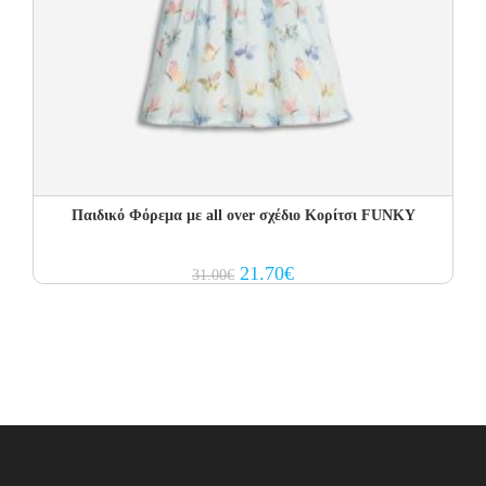
Παιδικό Φόρεμα με all over σχέδιο Κορίτσι FUNKY
Original
Current
21.70
€
31.00
€
price
price
was:
is:
31.00€.
21.70€.