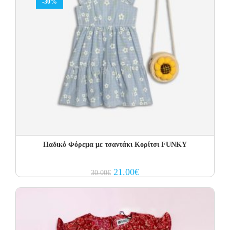
-30%
Παδικό Φόρεμα με τσαντάκι Κορίτσι FUNKY
Original
Current
21.00
€
30.00
€
price
price
was:
is:
30.00€.
21.00€.