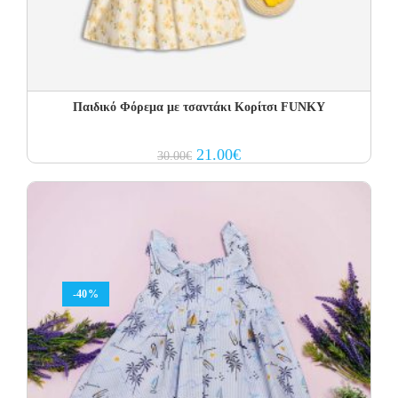
Παιδικό Φόρεμα με τσαντάκι Κορίτσι FUNKY
Original
Current
21.00
€
30.00
€
price
price
was:
is:
30.00€.
21.00€.
-40%