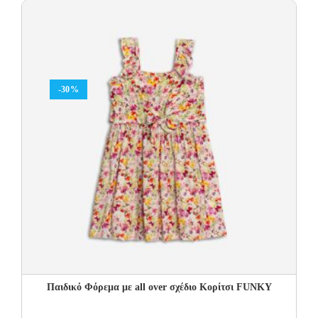
37.00€.
25.90€.
-30%
Παιδικό Φόρεμα με all over σχέδιο Κορίτσι FUNKY