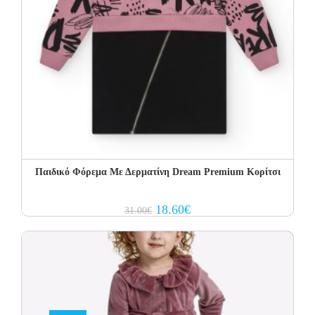
Παιδικό Φόρεμα Με Δερματίνη Dream Premium Κορίτσι
Original
Current
18.60
€
31.00
€
price
price
was:
is:
31.00€.
18.60€.