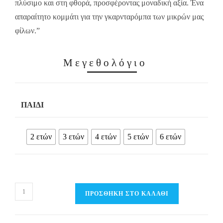
πλύσιμο και στη φθορά, προσφέροντας μοναδική αξία. Ένα
απαραίτητο κομμάτι για την γκαρνταρόμπα των μικρών μας
φίλων.”
Μεγεθολόγιο
ΠΑΙΔΊ
2 ετών
3 ετών
4 ετών
5 ετών
6 ετών
Παιδικό
ΠΡΟΣΘΉΚΗ ΣΤΟ ΚΑΛΆΘΙ
Φόρεμα
Be