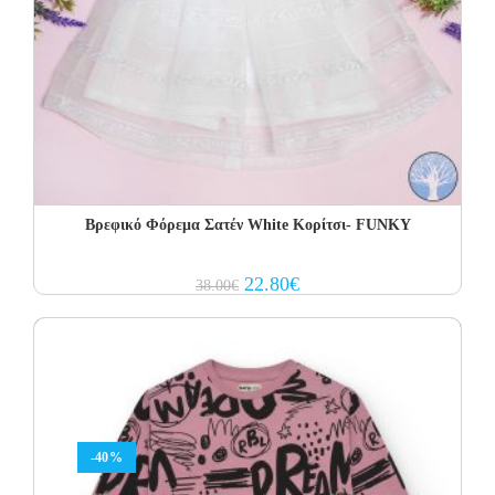
Βρεφικό Φόρεμα Σατέν White Κορίτσι- FUNKY
Original
Current
22.80
€
38.00
€
price
price
was:
is:
38.00€.
22.80€.
-40%