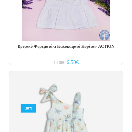
Βρεφικό Φορεματάκι Καλοκαιρινό Κορίτσι- ACTION
Original
Current
6.50
€
13.00
€
price
price
was:
is:
13.00€.
6.50€.
-30%