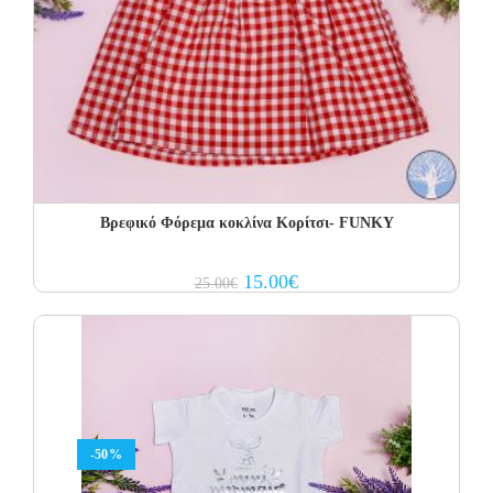
Βρεφικό Φόρεμα κοκλίνα Κορίτσι- FUNKY
Original
Current
15.00
€
25.00
€
price
price
was:
is:
25.00€.
15.00€.
-50%