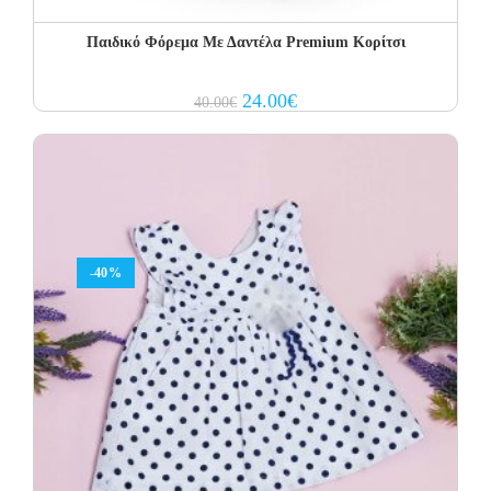
Παιδικό Φόρεμα Με Δαντέλα Premium Κορίτσι
Original
Current
24.00
€
40.00
€
price
price
was:
is:
40.00€.
24.00€.
-40%