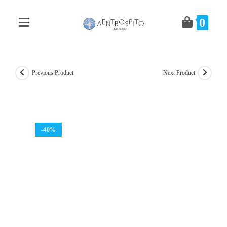
Skip
to
0
content
Previous Product
Next Product
-40%