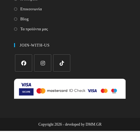
Επικοινωνία
Blog
Τα προϊόντα μας
JOIN-WITH-US
Opens
Opens
Opens
in
in
in
a
a
a
new
new
new
tab
tab
tab
Copyright 2026 - developed by
DMM.GR