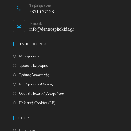
Τηλέφωνο:
23510 77123
Opens
Email:
in
info@dentrospitokids.gr
Opens
your
in
your
application
ΠΛΗΡΟΦΟΡΙΕΣ
application
Μεταφορικά
Τρόποι Πληρωμής
Τρόπος Αποστολής
Επιστροφές / Αλλαγές
Όροι & Πολιτική Απορρήτου
Πολιτική Cookies (ΕΕ)
SHOP
Η εταιρεία