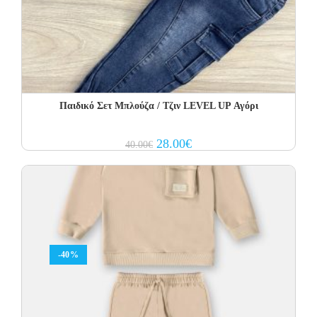
Παιδικό Σετ Μπλούζα / Τζιν LEVEL UP Αγόρι
Original
Current
28.00
€
40.00
€
price
price
was:
is:
40.00€.
28.00€.
-40%