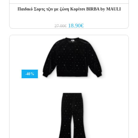
Παιδικό Σορτς τζιν με ζώνη Κορίτσι BIRBA by MAULI
Original
Current
18.90
€
27.00
€
price
price
was:
is:
27.00€.
18.90€.
-40%