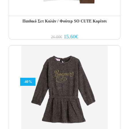
Παιδικό Σετ Kολάν / Φούτερ SO CUTE Κορίτσι
Original
Current
15.60
€
26.00
€
price
price
was:
is:
26.00€.
15.60€.
-40%