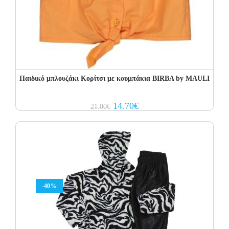
Παιδικό μπλουζάκι Κορίτσι με κουμπάκια BIRBA by MAULI
Original
Current
14.70
€
21.00
€
price
price
was:
is:
21.00€.
14.70€.
-40%