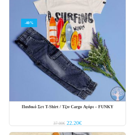
-40%
Παιδικό Σετ Τ-Shirt / Τζιν Cargo Αγόρι – FUNKY
Original
Current
22.20
€
37.00
€
price
price
was:
is:
37.00€.
22.20€.