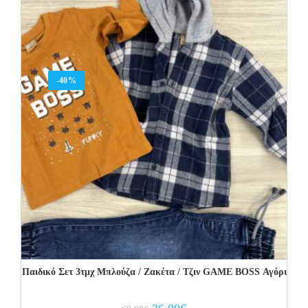
-40%
Παιδικό Σετ 3τμχ Μπλούζα / Ζακέτα / Τζιν GAME BOSS Αγόρι
Original
Current