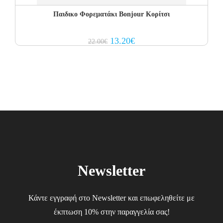
Παιδικο Φορεματάκι Bonjour Κορίτσι
Original
Current
13.20
€
22.00
€
price
price
was:
is:
22.00€.
13.20€.
Newsletter
Κάντε εγγραφή στο Newsletter και επωφεληθείτε με
έκπτωση 10% στην παραγγελία σας!