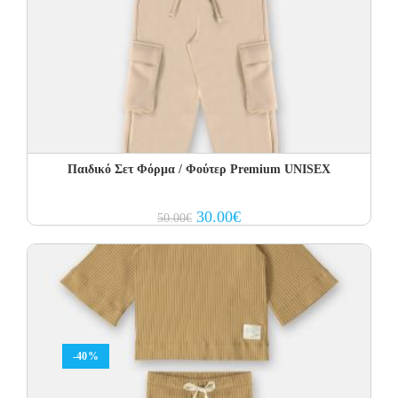
Παιδικό Σετ Φόρμα / Φούτερ Premium UNISEX
Original
Current
30.00
€
50.00
€
price
price
was:
is:
50.00€.
30.00€.
-40%