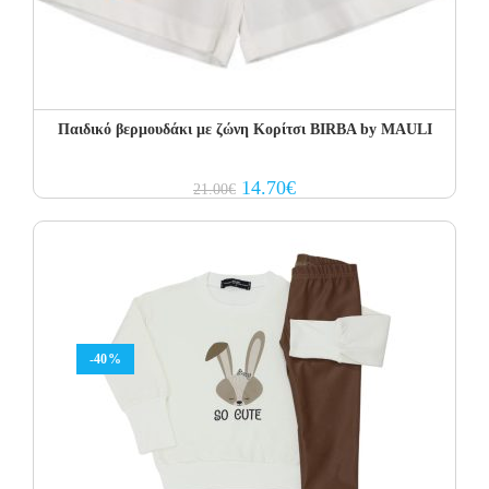
Παιδικό βερμουδάκι με ζώνη Κορίτσι BIRBA by MAULI
Original
Current
14.70
€
21.00
€
price
price
was:
is:
21.00€.
14.70€.
-40%