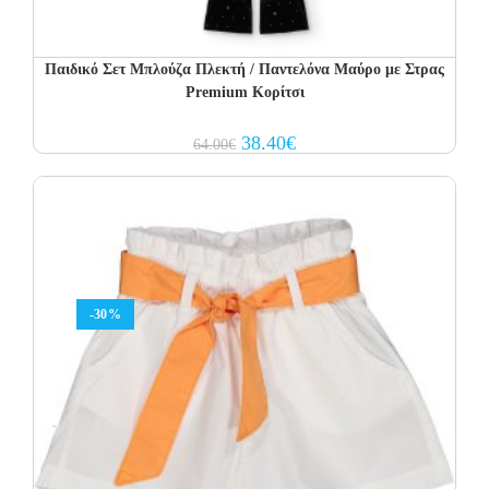
Παιδικό Σετ Μπλούζα Πλεκτή / Παντελόνα Μαύρο με Στρας
Premium Κορίτσι
Original
Current
38.40
€
64.00
€
price
price
was:
is:
64.00€.
38.40€.
-30%