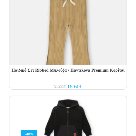
Παιδικό Σετ Ribbed Μπλούζα / Παντελόνα Premium Κορίτσι
Original
Current
18.60
€
31.00
€
price
price
was:
is:
31.00€.
18.60€.
-40%