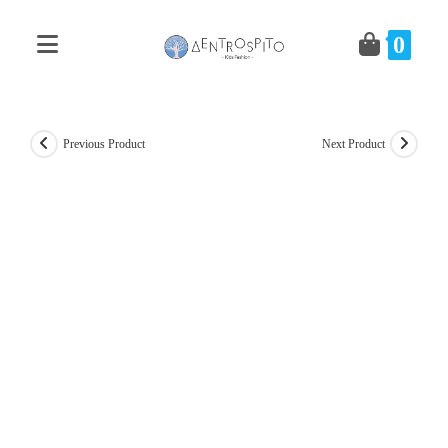
Skip
to
0
content
Previous Product
Next Product