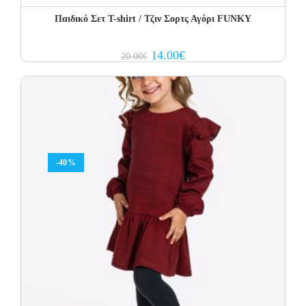
Παιδικό Σετ T-shirt / Τζιν Σορτς Αγόρι FUNKY
Original
Current
14.00
€
20.00
€
price
price
was:
is:
20.00€.
14.00€.
-40%