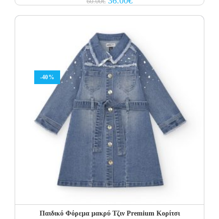
36.00
€
60.00
€
price
price
was:
is:
60.00€.
36.00€.
-40%
Παιδικό Φόρεμα μακρύ Τζιν Premium Κορίτσι