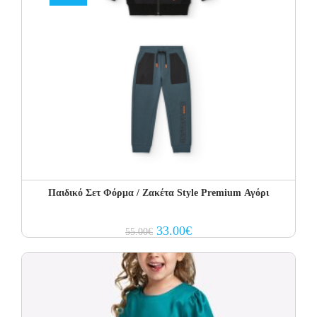
Παιδικό Σετ Φόρμα / Ζακέτα Style Premium Αγόρι
Original
Current
33.00
€
55.00
€
price
price
was:
is:
55.00€.
33.00€.