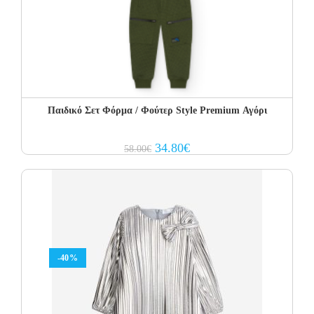
Παιδικό Σετ Φόρμα / Φούτερ Style Premium Αγόρι
Original
Current
34.80
€
58.00
€
price
price
was:
is:
58.00€.
34.80€.
-40%