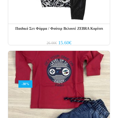
Παιδικό Σετ Φόρμα / Φούτερ Βελουτέ ZEBRA Κορίτσι
Original
Current
15.60
€
26.00
€
price
price
was:
is:
26.00€.
15.60€.
-30%