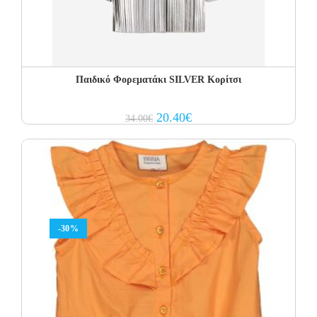
Παιδικό Φορεματάκι SILVER Κορίτσι
Original
Current
20.40
€
34.00
€
price
price
was:
is:
34.00€.
20.40€.
-30%