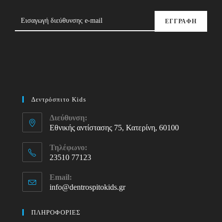
ΕΓΓΡΑΦΗ
Δεντρόσπιτο Kids
Διεύθυνση:
Εθνικής αντίστασης 75, Κατερίνη, 60100
Τηλέφωνο:
23510 77123
Opens
Email:
in
info@dentrospitokids.gr
Opens
your
in
your
application
ΠΛΗΡΟΦΟΡΙΕΣ
application