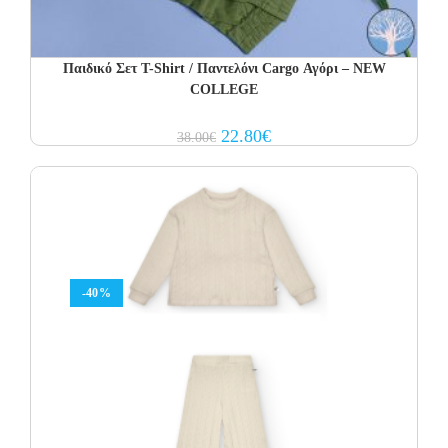
Παιδικό Σετ Τ-Shirt / Παντελόνι Cargo Αγόρι – NEW
COLLEGE
Original
Current
22.80
€
38.00
€
price
price
was:
is:
38.00€.
22.80€.
-40%