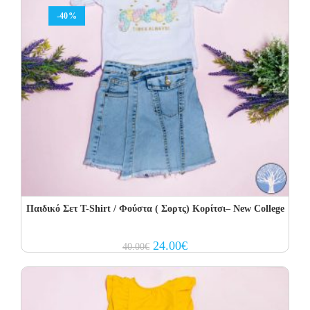
-40%
Παιδικό Σετ Τ-Shirt / Φούστα ( Σορτς) Κορίτσι– New College
Original
Current
24.00
€
40.00
€
price
price
was:
is:
40.00€.
24.00€.