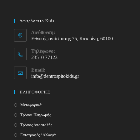
Δεντρόσπιτο Kids
Διεύθυνση:
Εθνικής αντίστασης 75, Κατερίνη, 60100
Τηλέφωνο:
23510 77123
Opens
Email:
in
info@dentrospitokids.gr
Opens
your
in
your
application
ΠΛΗΡΟΦΟΡΙΕΣ
application
Μεταφορικά
Τρόποι Πληρωμής
Τρόπος Αποστολής
Επιστροφές / Αλλαγές