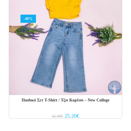
-40%
Παιδικό Σετ Τ-Shirt / Τζιν Κορίτσι – New College
Original
Current
25.20
€
42.00
€
price
price
was:
is:
42.00€.
25.20€.