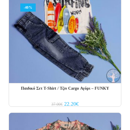
-40%
Παιδικό Σετ Τ-Shirt / Τζιν Cargo Αγόρι – FUNKY
Original
Current
22.20
€
37.00
€
price
price
was:
is:
37.00€.
22.20€.