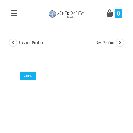
Skip
to
0
content
Previous Product
Next Product
-30%