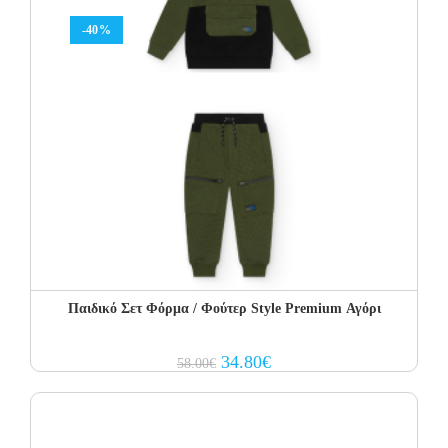
-40%
Παιδικό Σετ Φόρμα / Φούτερ Style Premium Αγόρι
Original
Current
34.80
€
58.00
€
price
price
was:
is:
58.00€.
34.80€.