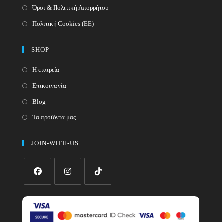
Όροι & Πολιτική Απορρήτου
Πολιτική Cookies (ΕΕ)
SHOP
Η εταιρεία
Επικοινωνία
Blog
Τα προϊόντα μας
JOIN-WITH-US
Opens
Opens
Opens
in
in
in
a
a
a