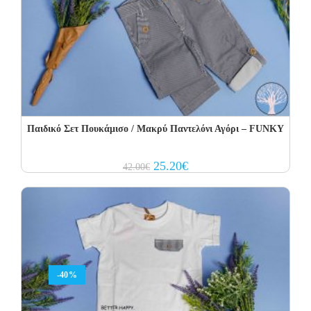
Παιδικό Σετ Πουκάμισο / Μακρύ Παντελόνι Αγόρι – FUNKY
Original
Current
25.20
€
42.00
€
price
price
was:
is:
42.00€.
25.20€.
-40%