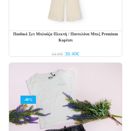
Παιδικό Σετ Μπλούζα Πλεκτή / Παντελόνα Μπεζ Premium
Κορίτσι
Original
Current
38.40
€
64.00
€
price
price
was:
is:
64.00€.
38.40€.
-40%