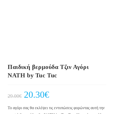
Παιδική βερμούδα Τζιν Αγόρι
NATH by Tuc Tuc
Original
20.30
€
Current
29.00
€
price
price
was:
is:
29.00€.
20.30€.
Το αγόρι σας θα εκλέψει τις εντυπώσεις φορώντας αυτή την