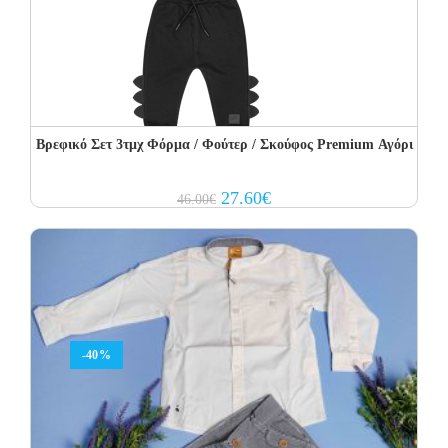
Βρεφικό Σετ 3τμχ Φόρμα / Φούτερ / Σκούφος Premium Αγόρι
Original
Current
27.60
€
46.00
€
price
price
was:
is:
46.00€.
27.60€.
-40%