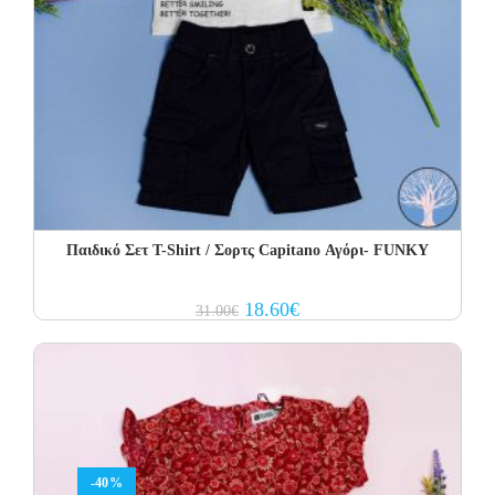
Παιδικό Σετ Τ-Shirt / Σορτς Capitano Αγόρι- FUNKY
Original
Current
18.60
€
31.00
€
price
price
was:
is:
31.00€.
18.60€.
-40%