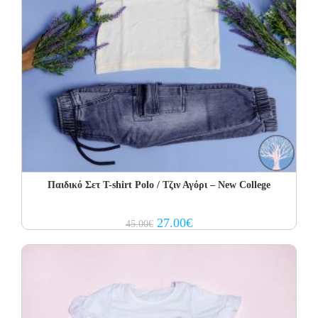
Παιδικό Σετ Τ-shirt Polo / Τζιν Αγόρι – New College
Original
Current
27.00
€
45.00
€
price
price
was:
is:
45.00€.
27.00€.