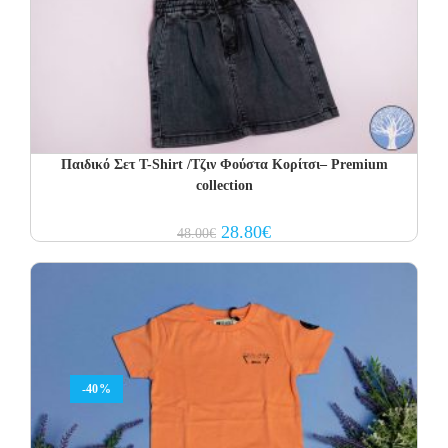
Παιδικό Σετ T-Shirt /Τζιν Φούστα Κορίτσι– Premium
collection
Original
Current
28.80
€
48.00
€
price
price
was:
is:
48.00€.
28.80€.
-40%