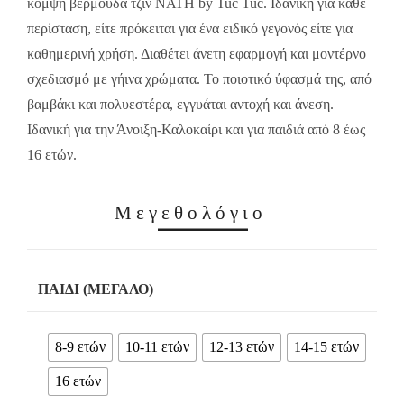
κομψή βερμούδα τζιν NATH by Tuc Tuc. Ιδανική για κάθε
περίσταση, είτε πρόκειται για ένα ειδικό γεγονός είτε για
καθημερινή χρήση. Διαθέτει άνετη εφαρμογή και μοντέρνο
σχεδιασμό με γήινα χρώματα. Το ποιοτικό ύφασμά της, από
βαμβάκι και πολυεστέρα, εγγυάται αντοχή και άνεση.
Ιδανική για την Άνοιξη-Καλοκαίρι και για παιδιά από 8 έως
16 ετών.
Μεγεθολόγιο
ΠΑΙΔΊ (ΜΕΓΆΛΟ)
8-9 ετών
10-11 ετών
12-13 ετών
14-15 ετών
16 ετών