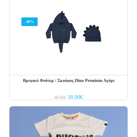
-40%
Βρεφικό Φούτερ / Σκούφος Dino Premium Aγόρι
Original
Current
18.00
€
30.00
€
price
price
was:
is:
30.00€.
18.00€.