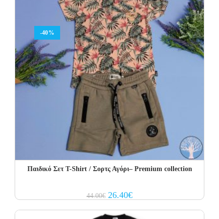
-40%
Παιδικό Σετ T-Shirt / Σορτς Αγόρι– Premium collection
Original
Current
26.40
€
44.00
€
price
price
was:
is:
44.00€.
26.40€.