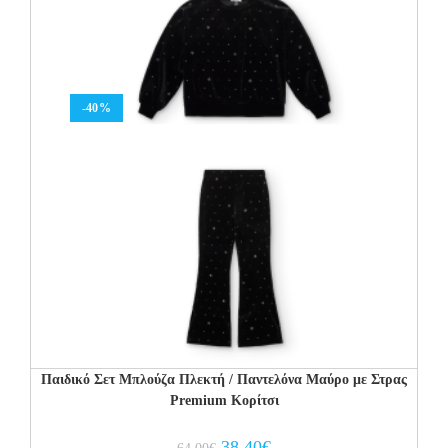
-40%
Παιδικό Σετ Μπλούζα Πλεκτή / Παντελόνα Μαύρο με Στρας
Premium Κορίτσι
Original
Current
38.40
€