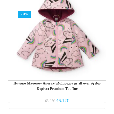
-30%
Παιδικό Μπουφάν Anorak(αδιάβροχο) με all over σχέδιο
Κορίτσι Premium Tuc Tuc
Original
Current
46.17
€
65.95
€
price
price
was:
is:
65.95€.
46.17€.