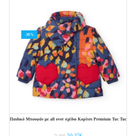
-30%
Παιδικό Μπουφάν με all over σχέδιο Κορίτσι Premium Tuc Tuc
Original
Current
50.37
€
71.95
€