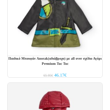
Παιδικό Μπουφάν Anorak(αδιάβροχο) με all over σχέδιο Αγόρι
Premium Tuc Tuc
Original
Current
46.17
€
65.95
€
price
price
was:
is:
65.95€.
46.17€.