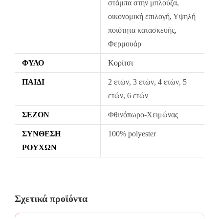
στάμπα στην μπλούζα,
οικονομική επιλογή, Υψηλή
Σε περίπτωση που κάποιο προϊόν έχει παραδοθεί σε κάποιον
πελάτη μας και είναι ελαττωματικό χωρίς να γίνει αντιληπτό από
ποιότητα κατασκευής,
εμάς, δεσμευόμαστε με άμεση αντικατάστασή του προϊόντος,
Φερμουάρ
χωρίς καμία οικονομική επιβάρυνση του πελάτη.
ΦΎΛΟ
Κορίτσι
ΠΑΙΔΊ
2 ετών, 3 ετών, 4 ετών, 5
ετών, 6 ετών
ΣΕΖΌΝ
Φθινόπωρο-Χειμώνας
ΣΎΝΘΕΣΗ
100% polyester
ΡΟΎΧΩΝ
Σχετικά προϊόντα