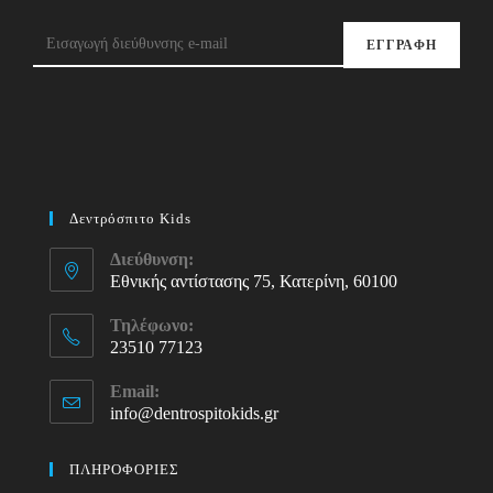
ΕΓΓΡΑΦΗ
Δεντρόσπιτο Kids
Διεύθυνση:
Εθνικής αντίστασης 75, Κατερίνη, 60100
Τηλέφωνο:
23510 77123
Opens
Email:
in
info@dentrospitokids.gr
Opens
your
in
your
application
ΠΛΗΡΟΦΟΡΙΕΣ
application