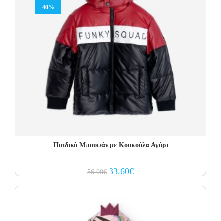
-40%
Παιδικό Μπουφάν με Κουκούλα Αγόρι
Original
Current
33.60
€
56.00
€
price
price
was:
is:
56.00€.
33.60€.