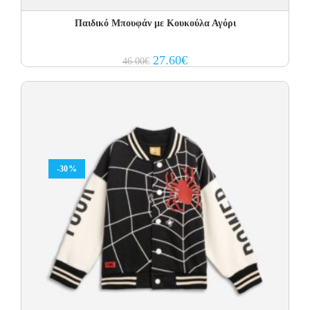
Παιδικό Μπουφάν με Κουκούλα Αγόρι
Original
Current
27.60
€
46.00
€
price
price
was:
is:
46.00€.
27.60€.
-30%