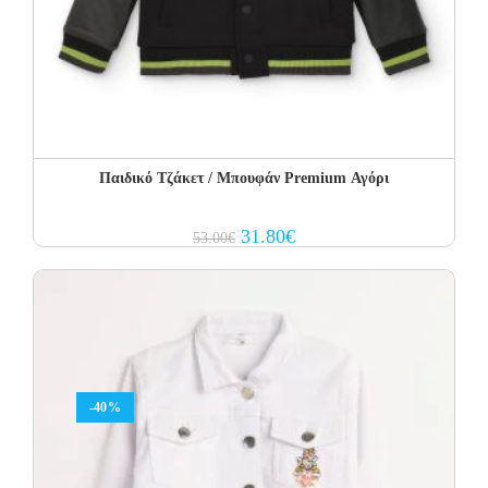
Παιδικό Τζάκετ / Μπουφάν Premium Αγόρι
Original
Current
31.80
€
53.00
€
price
price
was:
is:
53.00€.
31.80€.
-40%