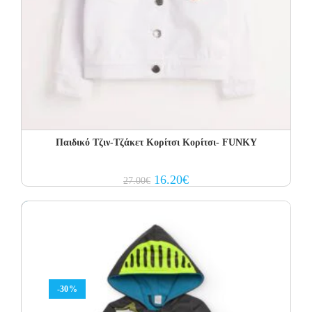
Παιδικό Τζιν-Τζάκετ Κορίτσι Κορίτσι- FUNKY
Original
Current
16.20
€
27.00
€
price
price
was:
is:
27.00€.
16.20€.
-30%