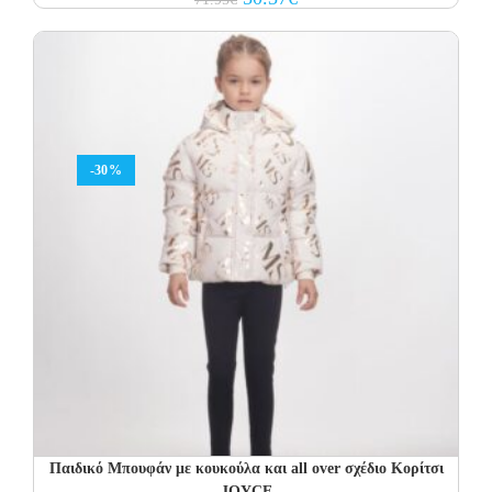
price
price
was:
is:
71.95€.
50.37€.
-30%
Παιδικό Μπουφάν με κουκούλα και all over σχέδιο Κορίτσι
JOYCE