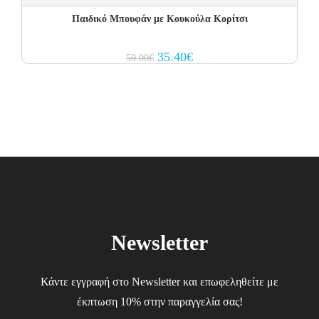
Παιδικό Μπουφάν με Κουκούλα Κορίτσι
Original
Current
35.40
€
59.00
€
price
price
was:
is:
59.00€.
35.40€.
Newsletter
Κάντε εγγραφή στο Newsletter και επωφεληθείτε με
έκπτωση 10% στην παραγγελία σας!