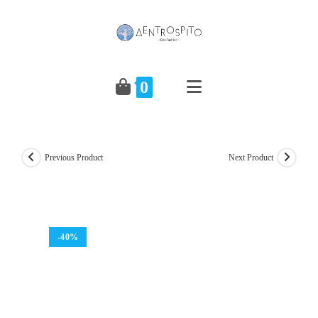
Skip
to
content
0
Previous Product
Next Product
-40%