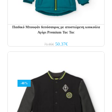
Παιδικό Μπουφάν δεινόσαυρος με αποσπώμενη κουκούλα
Αγόρι Premium Tuc Tuc
Original
Current
50.37
€
71.95
€
price
price
was:
is:
71.95€.
50.37€.
-40%