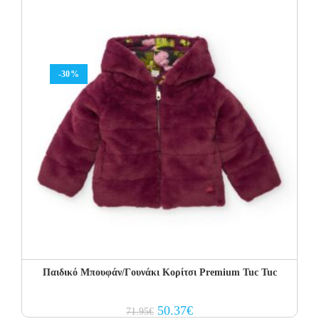
-30%
Παιδικό Μπουφάν/Γουνάκι Κορίτσι Premium Tuc Tuc
Original
Current
50.37
€
71.95
€
price
price