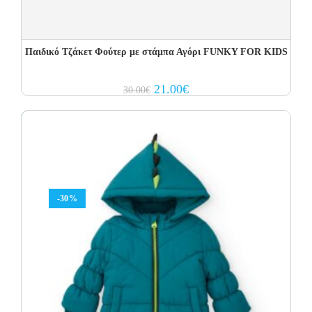
Παιδικό Τζάκετ Φούτερ με στάμπα Αγόρι FUNKY FOR KIDS
Original
Current
21.00
€
30.00
€
price
price
was:
is:
30.00€.
21.00€.
-30%