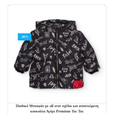
was:
is:
71.95€.
50.37€.
-30%
Παιδικό Μπουφάν με all over σχέδιο και αποσπώμενη
κουκούλα Αγόρι Premium Tuc Tuc