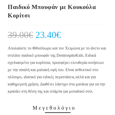
Παιδικό Μπουφάν με Κουκούλα
Κορίτσι
39.00
€
Original
23.40
€
Current
price
price
was:
is:
39.00€.
23.40€.
Απολαύστε το Φθινόπωρο και τον Χειμώνα με το άνετο και
στιλάτο παιδικό μπουφάν της DentrospitoKids. Ειδικά
σχεδιασμένο για κορίτσια, προσφέρει ελευθερία κινήσεων
με την απαλή και μαλακή υφή του. Είναι ανθεκτικό στο
πλύσιμο, ιδανικό για ειδικές περιστάσεις αλλά και για
καθημερινή χρήση. Διαθέτει λάστιχο στα μανίκια για να την
κρατάει στη θέση της και στάμπα για μοναδικό στιλ.
Μεγεθολόγιο