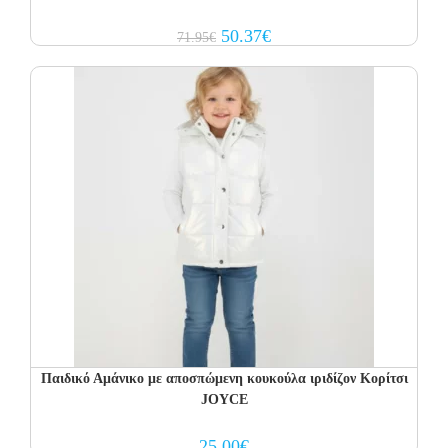
Original
Current
50.37
€
71.95
€
price
price
was:
is:
71.95€.
50.37€.
Παιδικό Αμάνικο με αποσπώμενη κουκούλα ιριδίζον Κορίτσι
JOYCE
25.00
€