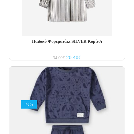
Παιδικό Φορεματάκι SILVER Κορίτσι
Original
Current
20.40
€
34.00
€
price
price
was:
is:
34.00€.
20.40€.
-40%