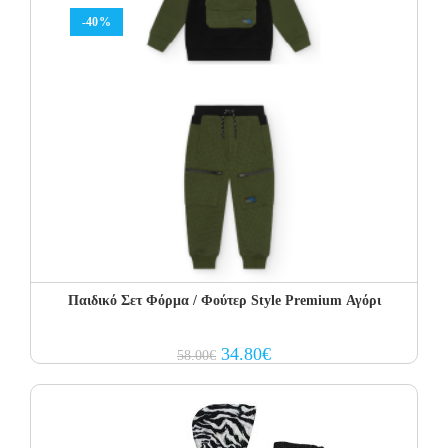
-40%
Παιδικό Σετ Φόρμα / Φούτερ Style Premium Αγόρι
Original
Current
34.80
€
58.00
€
price
price
was:
is:
58.00€.
34.80€.