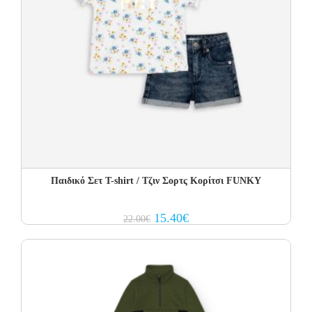
Παιδικό Σετ T-shirt / Τζιν Σορτς Κορίτσι FUNKY
Original
Current
15.40
€
22.00
€
price
price
was:
is:
22.00€.
15.40€.