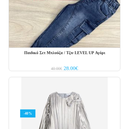
Παιδικό Σετ Μπλούζα / Τζιν LEVEL UP Αγόρι
Original
Current
28.00
€
40.00
€
price
price
was:
is:
40.00€.
28.00€.
-40%