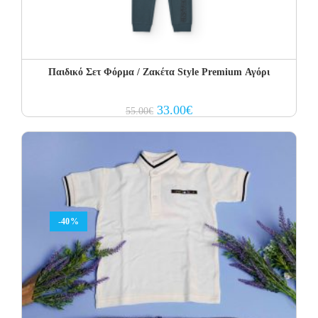
Παιδικό Σετ Φόρμα / Ζακέτα Style Premium Αγόρι
Original
Current
33.00
€
55.00
€
price
price
was:
is:
55.00€.
33.00€.
-40%