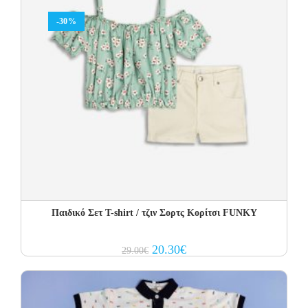
-30%
Παιδικό Σετ T-shirt / τζιν Σορτς Κορίτσι FUNKY
Original
Current
20.30
€
29.00
€
price
price
was:
is:
29.00€.
20.30€.