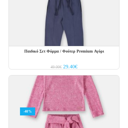
Παιδικό Σετ Φόρμα / Φούτερ Premium Αγόρι
Original
Current
29.40
€
49.00
€
price
price
was:
is:
49.00€.
29.40€.
-40%