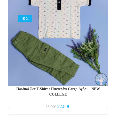
-40%
Παιδικό Σετ Τ-Shirt / Παντελόνι Cargo Αγόρι – NEW
COLLEGE
Original
Current
22.80
€
38.00
€
price
price
was:
is: