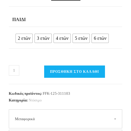
ΠΑΙΔΊ
2 ετών
3 ετών
4 ετών
5 ετών
6 ετών
Παιδικό
ΠΡΟΣΘΉΚΗ ΣΤΟ ΚΑΛΆΘΙ
παντελόνι
με
πλάγια
Κωδικός προϊόντος:
FFK-125-311103
τσέπη
Κατηγορία:
Ντύσιμο
Αγόρι
FUNKY
Μεταφορικά
ποσότητα