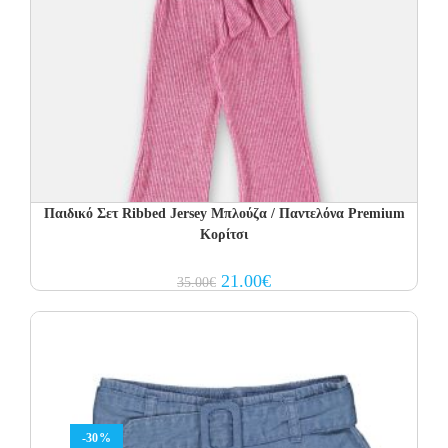
Παιδικό Σετ Ribbed Jersey Μπλούζα / Παντελόνα Premium
Κορίτσι
Original
Current
21.00
€
35.00
€
price
price
was:
is:
35.00€.
21.00€.
-30%