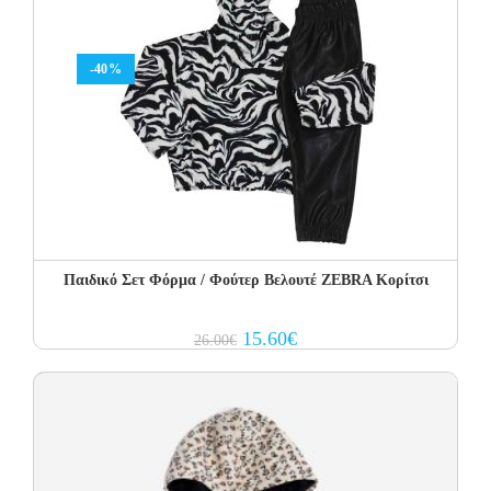
-40%
Παιδικό Σετ Φόρμα / Φούτερ Βελουτέ ZEBRA Κορίτσι
Original
Current
15.60
€
26.00
€
price
price
was:
is:
26.00€.
15.60€.