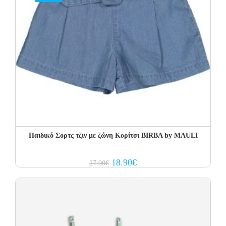
Παιδικό Σορτς τζιν με ζώνη Κορίτσι BIRBA by MAULI
Original
Current
18.90
€
27.00
€
price
price
was:
is:
27.00€.
18.90€.