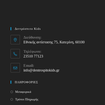
Δεντρόσπιτο Kids
Διεύθυνση:
Εθνικής αντίστασης 75, Κατερίνη, 60100
Τηλέφωνο:
23510 77123
Opens
Email:
in
info@dentrospitokids.gr
Opens
your
in
your
application
ΠΛΗΡΟΦΟΡΙΕΣ
application
Μεταφορικά
Τρόποι Πληρωμής