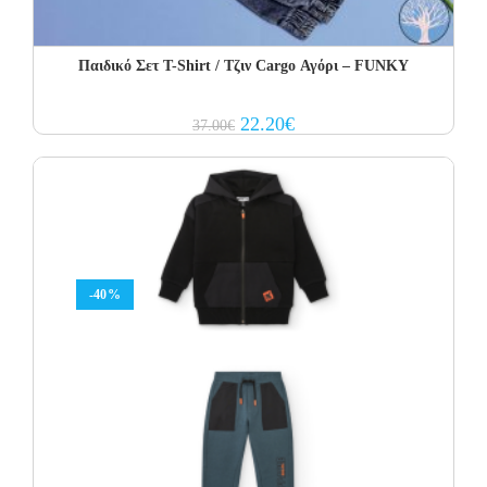
Παιδικό Σετ Τ-Shirt / Τζιν Cargo Αγόρι – FUNKY
Original
Current
22.20
€
37.00
€
price
price
was:
is:
37.00€.
22.20€.
-40%