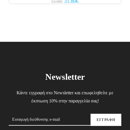
Original
Current
31.80
€
53.00
€
price
price
was:
is:
53.00€.
31.80€.
Newsletter
Κάντε εγγραφή στο Newsletter και επωφεληθείτε με
έκπτωση 10% στην παραγγελία σας!
ΕΓΓΡΑΦΗ