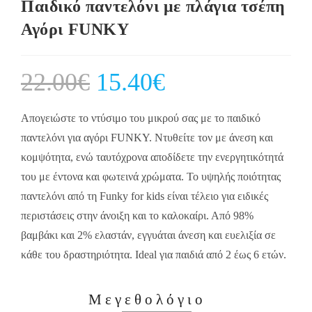
Παιδικό παντελόνι με πλάγια τσέπη
Αγόρι FUNKY
22.00
€
Original
15.40
€
Current
price
price
was:
is:
22.00€.
15.40€.
Απογειώστε το ντύσιμο του μικρού σας με το παιδικό
παντελόνι για αγόρι FUNKY. Ντυθείτε τον με άνεση και
κομψότητα, ενώ ταυτόχρονα αποδίδετε την ενεργητικότητά
του με έντονα και φωτεινά χρώματα. Το υψηλής ποιότητας
παντελόνι από τη Funky for kids είναι τέλειο για ειδικές
περιστάσεις στην άνοιξη και το καλοκαίρι. Από 98%
βαμβάκι και 2% ελαστάν, εγγυάται άνεση και ευελιξία σε
κάθε του δραστηριότητα. Ideal για παιδιά από 2 έως 6 ετών.
Μεγεθολόγιο