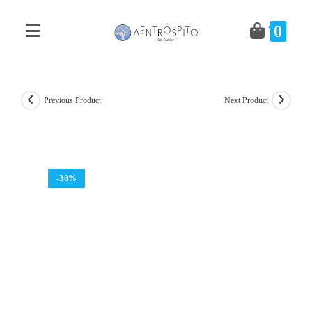
Skip
to
0
content
Previous Product
Next Product
-30%