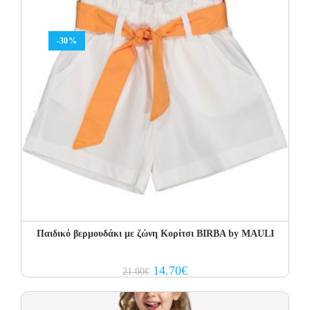
-30%
Παιδικό βερμουδάκι με ζώνη Κορίτσι BIRBA by MAULI
Original
Current
14.70
€
21.00
€
price
price
was:
is:
21.00€.
14.70€.