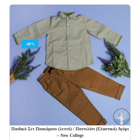
was:
is:
32.00€.
19.20€.
-40%
Παιδικό Σετ Πουκάμισο (λεπτό) / Παντελόνι (Ελαστικό) Αγόρι
– New College