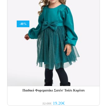
-40%
Παιδικό Φορεματάκι Σατέν/ Τούλι Κορίτσι
Original
Current
19.20
€
32.00
€
price
price