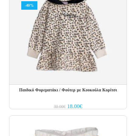
-40%
Παιδικό Φορεματάκι / Φούτερ με Κουκούλα Κορίτσι
Original
Current
18.00
€
30.00
€
price
price
was:
is:
30.00€.
18.00€.