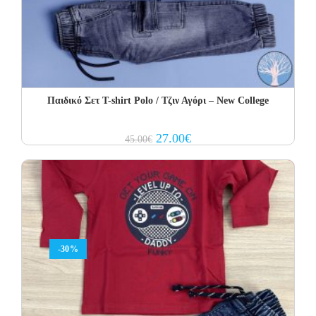
Παιδικό Σετ Τ-shirt Polo / Τζιν Αγόρι – New College
Original
Current
27.00
€
45.00
€
price
price
was:
is:
45.00€.
27.00€.
-30%