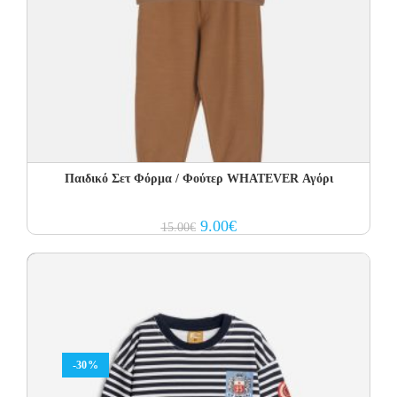
Παιδικό Σετ Φόρμα / Φούτερ WHATEVER Αγόρι
Original
Current
9.00
€
15.00
€
price
price
was:
is:
15.00€.
9.00€.
-30%