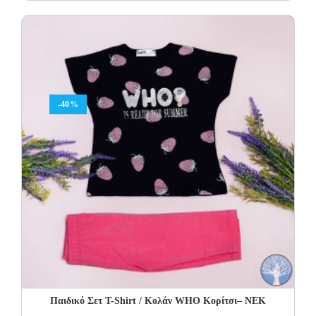
price
price
was:
is:
42.00€.
25.20€.
-40%
Παιδικό Σετ Τ-Shirt / Κολάν WHO Κορίτσι– NEK