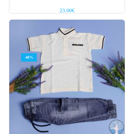
23.00
€
-40%