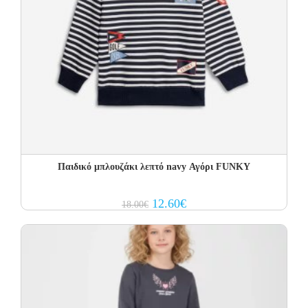
Παιδικό μπλουζάκι λεπτό navy Αγόρι FUNKY
Original
Current
12.60
€
18.00
€
price
price
was:
is:
18.00€.
12.60€.