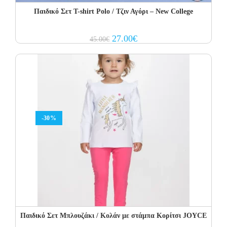
Παιδικό Σετ Τ-shirt Polo / Τζιν Αγόρι – New College
Original
Current
27.00
€
45.00
€
price
price
was:
is:
45.00€.
27.00€.
-30%
Παιδικό Σετ Μπλουζάκι / Κολάν με στάμπα Κορίτσι JOYCE