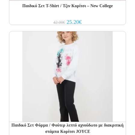
Παιδικό Σετ Τ-Shirt / Τζιν Κορίτσι – New College
Original
Current
25.20
€
42.00
€
price
price
was:
is:
42.00€.
25.20€.
Παιδικό Σετ Φόρμα / Φούτερ λεπτό αχνούδωτο με διακριτική
στάμπα Κορίτσι JOYCE