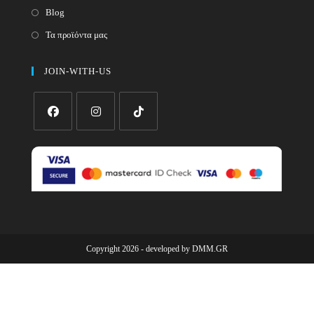
Blog
Τα προϊόντα μας
JOIN-WITH-US
Opens
Opens
Opens
in
in
in
a
a
a
new
new
new
tab
tab
tab
Copyright 2026 - developed by
DMM.GR