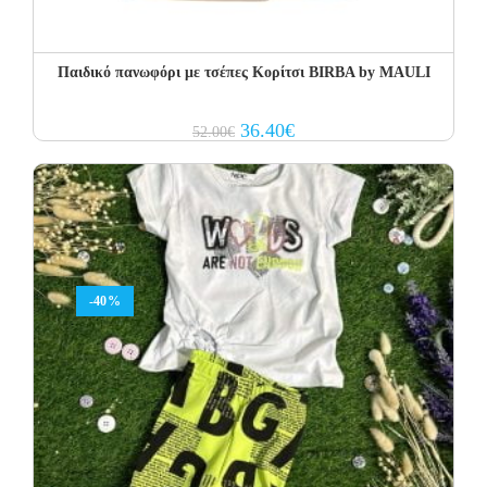
Παιδικό πανωφόρι με τσέπες Κορίτσι BIRBA by MAULI
Original
Current
36.40
€
52.00
€
price
price
was:
is:
52.00€.
36.40€.
-40%