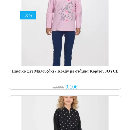
-30%
Παιδικό Σετ Μπλουζάκι / Κολάν με στάμπα Κορίτσι JOYCE
Original
Current
9.10
€
13.00
€
price
price
was:
is:
13.00€.
9.10€.