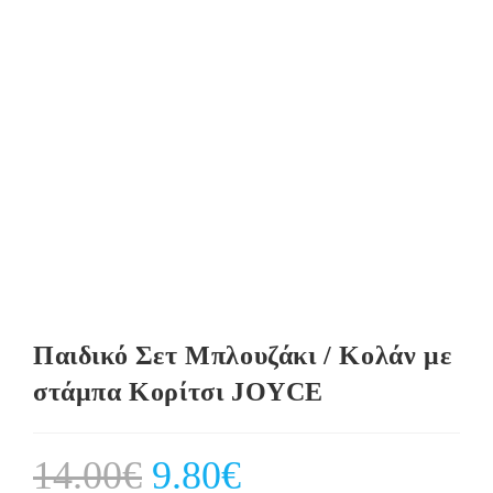
Παιδικό Σετ Μπλουζάκι / Κολάν με
στάμπα Κορίτσι JOYCE
14.00
€
Original
9.80
€
Current
price
price
was:
is: