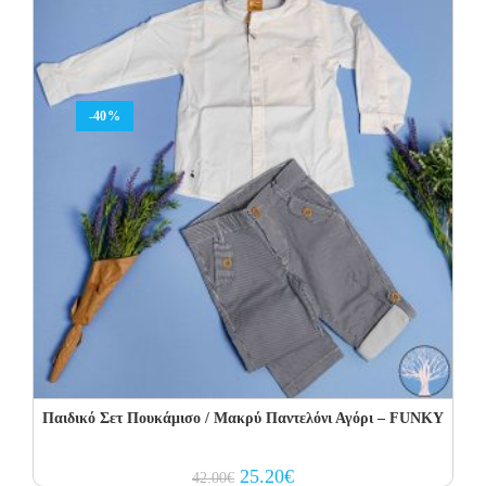
-40%
Παιδικό Σετ Πουκάμισο / Μακρύ Παντελόνι Αγόρι – FUNKY
Original
Current
25.20
€
42.00
€