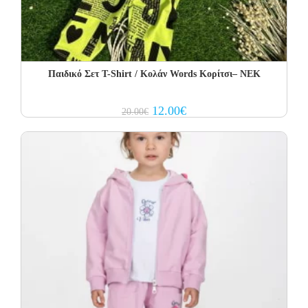
Παιδικό Σετ Τ-Shirt / Κολάν Words Κορίτσι– NEK
Original
Current
12.00
€
20.00
€
price
price
was:
is:
20.00€.
12.00€.