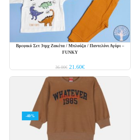
Βρεφικό Σετ 3τμχ Ζακέτα / Μπλούζα / Παντελόνι Αγόρι –
FUNKY
Original
Current
21.60
€
36.00
€
price
price
was:
is:
36.00€.
21.60€.
-40%