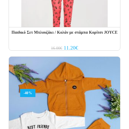
Παιδικό Σετ Μπλουζάκι / Κολάν με στάμπα Κορίτσι JOYCE
Original
Current
11.20
€
16.00
€
price
price
was:
is:
16.00€.
11.20€.
-40%