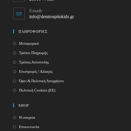
Opens
Email:
in
info@dentrospitokids.gr
Opens
your
in
your
application
ΠΛΗΡΟΦΟΡΙΕΣ
application
Μεταφορικά
Τρόποι Πληρωμής
Τρόπος Αποστολής
Επιστροφές / Αλλαγές
Όροι & Πολιτική Απορρήτου
Πολιτική Cookies (ΕΕ)
SHOP
Η εταιρεία
Επικοινωνία