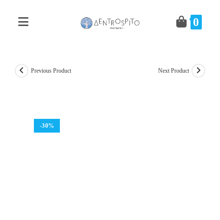
Skip
to
0
content
Previous Product
Next Product
-30%