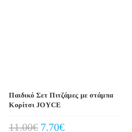
Παιδικό Σετ Πιτζάμες με στάμπα
Κορίτσι JOYCE
11.00
€
Original
7.70
€
Current
price
price
was:
is: