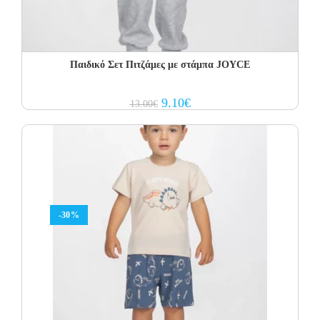
Παιδικό Σετ Πιτζάμες με στάμπα JOYCE
Original
Current
9.10
€
13.00
€
price
price
was:
is:
13.00€.
9.10€.
-30%