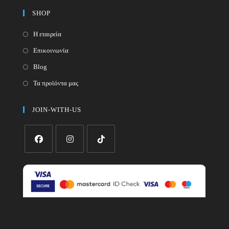
SHOP
Η εταιρεία
Επικοινωνία
Blog
Τα προϊόντα μας
JOIN-WITH-US
Opens
Opens
Opens
in
in
in
a
a
a
new
new
new
tab
tab
tab