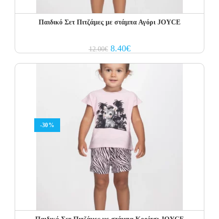
Παιδικό Σετ Πιτζάμες με στάμπα Αγόρι JOYCE
Original
Current
8.40
€
12.00
€
price
price
was:
is:
12.00€.
8.40€.
-30%