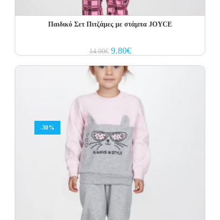
Παιδικό Σετ Πιτζάμες με στάμπα JOYCE
Original
Current
9.80
€
14.00
€
price
price
was:
is:
14.00€.
9.80€.
-30%