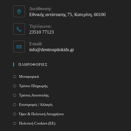
Διεύθυνση:
Εθνικής αντίστασης 75, Κατερίνη, 60100
Τηλέφωνο:
23510 77123
Opens
Email:
in
info@dentrospitokids.gr
Opens
your
in
your
application
ΠΛΗΡΟΦΟΡΙΕΣ
application
Μεταφορικά
Τρόποι Πληρωμής
Τρόπος Αποστολής
Επιστροφές / Αλλαγές
Όροι & Πολιτική Απορρήτου
Πολιτική Cookies (ΕΕ)