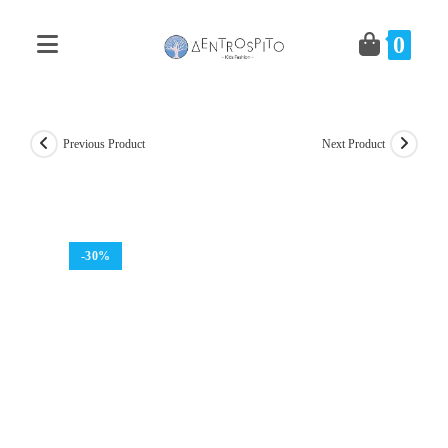
Skip
to
0
content
Previous Product
Next Product
-30%