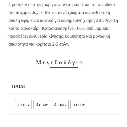
11.00€.
7.70€.
Προσφέρετε στην μικρή σας άνεση και στυλ με το παιδικό
σετ πιτζάμες Joyce. Με φωτεινά χρώματα και ανθεκτική
απαλή υφή, είναι ιδανικό για καθημερινή χρήση στην Άνοιξη
και το Καλοκαίρι. Κατασκευασμένο 100% από βαμβάκι,
προσφέρει ελευθερία κίνησης, κομψότητα και μοναδική
απαλότητα για κορίτσια 2-5 ετών.
Μεγεθολόγιο
ΠΑΙΔΊ
2 ετών
3 ετών
4 ετών
5 ετών