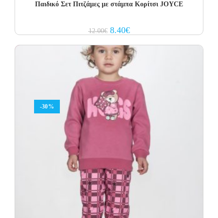
Παιδικό Σετ Πιτζάμες με στάμπα Κορίτσι JOYCE
Original
Current
8.40
€
12.00
€
price
price
was:
is:
12.00€.
8.40€.
-30%