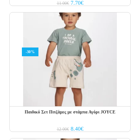
Original
Current
7.70
€
11.00
€
price
price
was:
is:
11.00€.
7.70€.
-30%
Παιδικό Σετ Πιτζάμες με στάμπα Αγόρι JOYCE
Original
Current
8.40
€
12.00
€
price
price
was:
is: