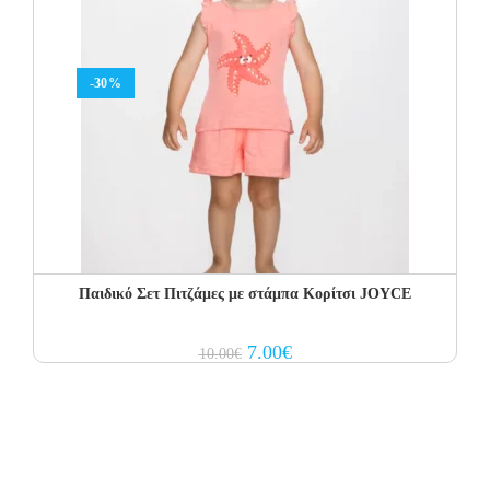
-30%
Παιδικό Σετ Πιτζάμες με στάμπα Κορίτσι JOYCE
Original
Current
7.00
€
10.00
€
price
price
was:
is:
10.00€.
7.00€.