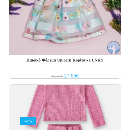
Παιδικό Φόρεμα Unicorn Κορίτσι- FUNKY
Original
Current
27.00
€
45.00
€
price
price
was:
is:
45.00€.
27.00€.
-40%