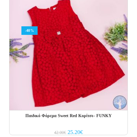
-40%
Παιδικό Φόρεμα Sweet Red Κορίτσι– FUNKY
Original
Current
25.20
€
42.00
€
price
price