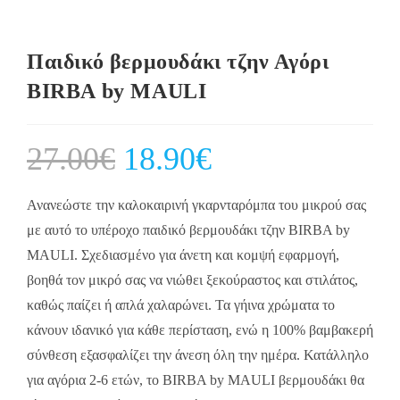
Παιδικό βερμουδάκι τζην Αγόρι
BIRBA by MAULI
27.00
€
Original
18.90
€
Current
price
price
was:
is:
27.00€.
18.90€.
Ανανεώστε την καλοκαιρινή γκαρνταρόμπα του μικρού σας
με αυτό το υπέροχο παιδικό βερμουδάκι τζην BIRBA by
MAULI. Σχεδιασμένο για άνετη και κομψή εφαρμογή,
βοηθά τον μικρό σας να νιώθει ξεκούραστος και στιλάτος,
καθώς παίζει ή απλά χαλαρώνει. Τα γήινα χρώματα το
κάνουν ιδανικό για κάθε περίσταση, ενώ η 100% βαμβακερή
σύνθεση εξασφαλίζει την άνεση όλη την ημέρα. Κατάλληλο
για αγόρια 2-6 ετών, το BIRBA by MAULI βερμουδάκι θα