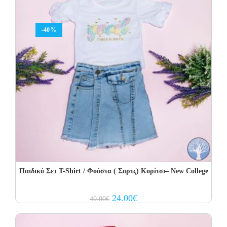
-40%
Παιδικό Σετ Τ-Shirt / Φούστα ( Σορτς) Κορίτσι– New College
Original
Current
24.00
€
40.00
€
price
price
was:
is:
40.00€.
24.00€.