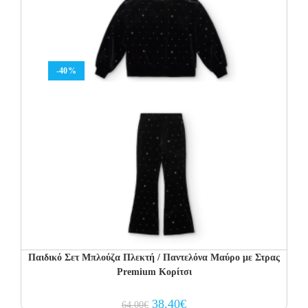
-40%
Παιδικό Σετ Μπλούζα Πλεκτή / Παντελόνα Μαύρο με Στρας
Premium Κορίτσι
Original
Current
38.40
€
64.00
€