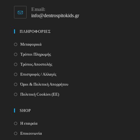
Opens
Email:
in
info@dentrospitokids.gr
Opens
your
in
your
application
ΠΛΗΡΟΦΟΡΙΕΣ
application
Μεταφορικά
Τρόποι Πληρωμής
Τρόπος Αποστολής
Επιστροφές / Αλλαγές
Όροι & Πολιτική Απορρήτου
Πολιτική Cookies (ΕΕ)
SHOP
Η εταιρεία
Επικοινωνία