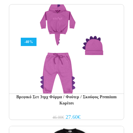
was:
is:
42.00€.
25.20€.
-40%
Βρεφικό Σετ 3τμχ Φόρμα / Φούτερ / Σκούφος Premium
Κορίτσι
Original
Current
27.60
€
46.00
€
price
price
was:
is:
46.00€.
27.60€.