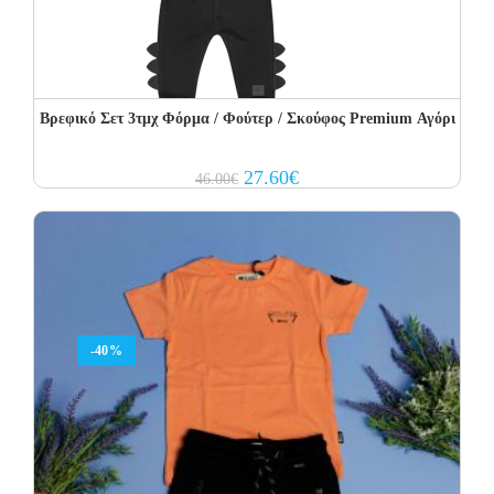
Βρεφικό Σετ 3τμχ Φόρμα / Φούτερ / Σκούφος Premium Αγόρι
Original
Current
27.60
€
46.00
€
price
price
was:
is:
46.00€.
27.60€.
-40%