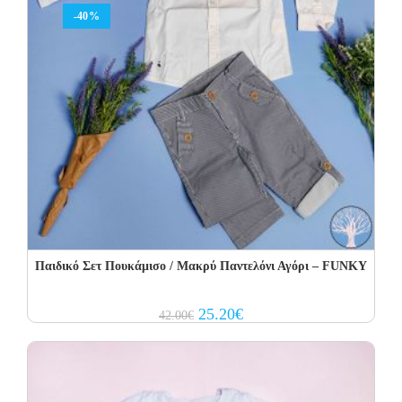
-40%
Παιδικό Σετ Πουκάμισο / Μακρύ Παντελόνι Αγόρι – FUNKY
Original
Current
25.20
€
42.00
€
price
price
was:
is:
42.00€.
25.20€.