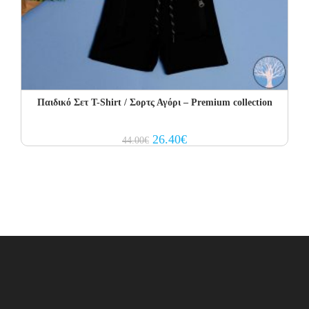
Παιδικό Σετ T-Shirt / Σορτς Αγόρι – Premium collection
Original
Current
26.40
€
44.00
€
price
price
was:
is:
44.00€.
26.40€.