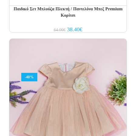
Παιδικό Σετ Μπλούζα Πλεκτή / Παντελόνα Μπεζ Premium
Κορίτσι
Original
Current
38.40
€
64.00
€
price
price
was:
is:
64.00€.
38.40€.
-40%