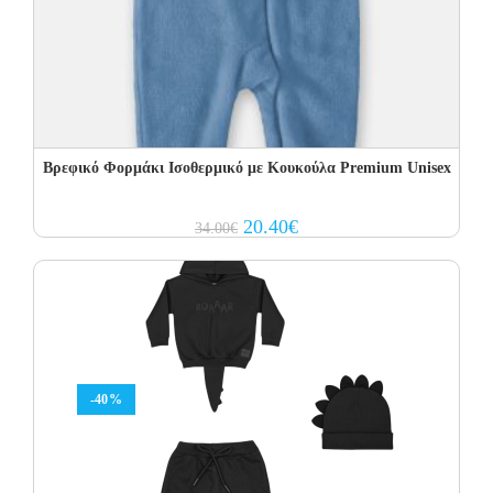
Βρεφικό Φορμάκι Ισοθερμικό με Kουκούλα Premium Unisex
Original
Current
20.40
€
34.00
€
price
price
was:
is:
34.00€.
20.40€.
-40%