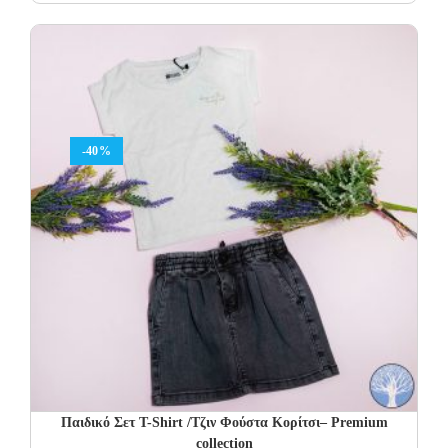
price
price
was:
is:
64.00€.
38.40€.
-40%
Παιδικό Σετ T-Shirt /Τζιν Φούστα Κορίτσι– Premium
collection