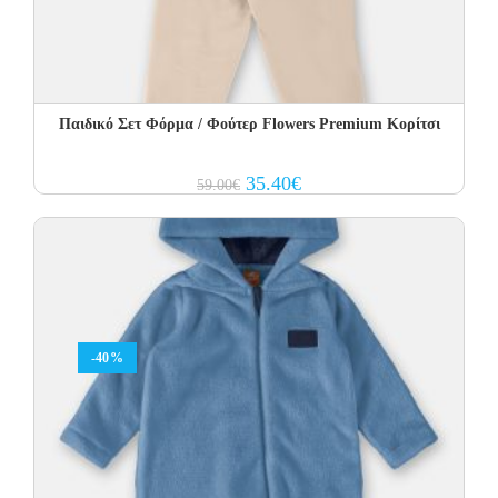
Παιδικό Σετ Φόρμα / Φούτερ Flowers Premium Κορίτσι
Original
Current
35.40
€
59.00
€
price
price
was:
is:
59.00€.
35.40€.
-40%