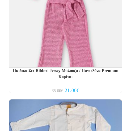
Παιδικό Σετ Ribbed Jersey Μπλούζα / Παντελόνα Premium
Κορίτσι
Original
Current
21.00
€
35.00
€
price
price
was:
is:
35.00€.
21.00€.