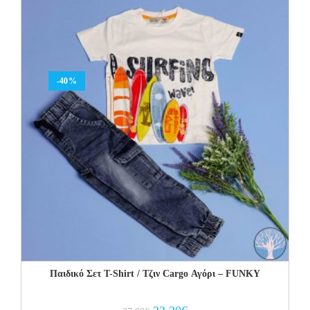
-40%
Παιδικό Σετ Τ-Shirt / Τζιν Cargo Αγόρι – FUNKY
Original
Current