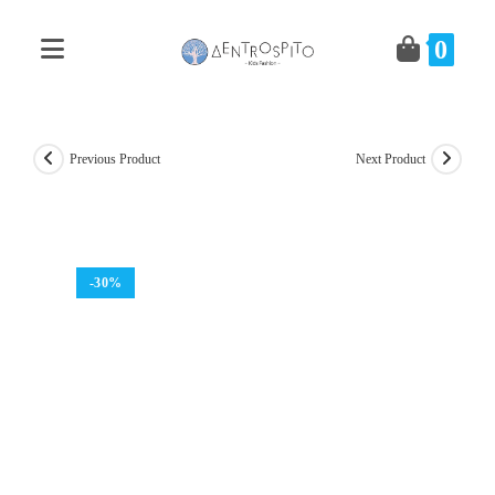
Skip
to
0
content
Previous Product
Next Product
-30%