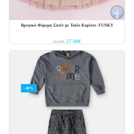
Βρεφικό Φόρεμα Σατέν με Τούλι Κορίτσι- FUNKY
Original
Current
27.00
€
45.00
€
price
price
was:
is:
45.00€.
27.00€.
-40%