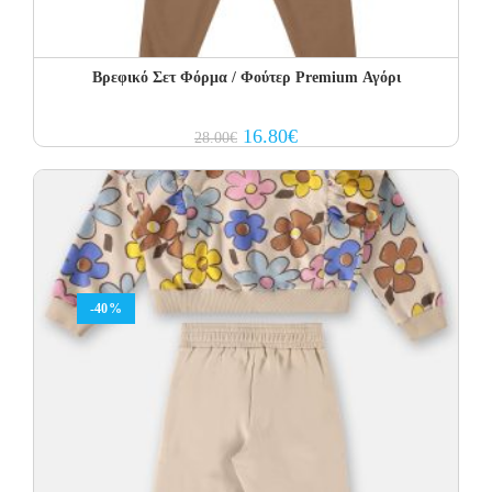
Βρεφικό Σετ Φόρμα / Φούτερ Premium Αγόρι
Original
Current
16.80
€
28.00
€
price
price
was:
is:
28.00€.
16.80€.
-40%