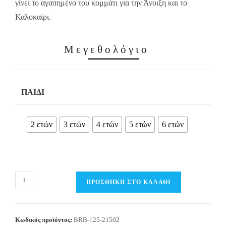
γίνει το αγαπημένο του κομμάτι για την Άνοιξη και το
Καλοκαίρι.
Μεγεθολόγιο
ΠΑΙΔΊ
2 ετών
3 ετών
4 ετών
5 ετών
6 ετών
Παιδικό
ΠΡΟΣΘΉΚΗ ΣΤΟ ΚΑΛΆΘΙ
βερμουδάκι
τζην
Αγόρι
Κωδικός προϊόντος:
BRB-125-21502