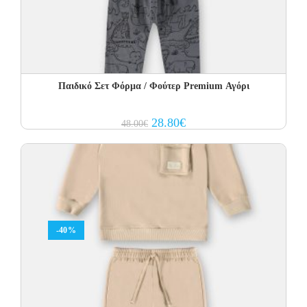
Παιδικό Σετ Φόρμα / Φούτερ Premium Αγόρι
Original
Current
28.80
€
48.00
€
price
price
was:
is:
48.00€.
28.80€.
-40%