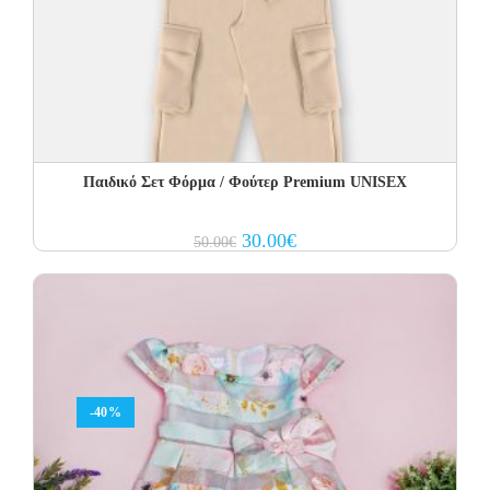
Παιδικό Σετ Φόρμα / Φούτερ Premium UNISEX
Original
Current
30.00
€
50.00
€
price
price
was:
is:
50.00€.
30.00€.
-40%