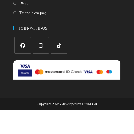
Blog
Τα προϊόντα μας
JOIN-WITH-US
Opens
Opens
Opens
in
in
in
a
a
a
new
new
new
tab
tab
tab
Copyright 2026 - developed by
DMM.GR