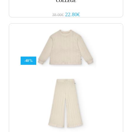
COLLEGE
Original
Current
22.80
€
38.00
€
price
price
was:
is:
38.00€.
22.80€.
-40%