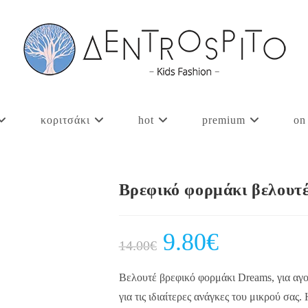
κοριτσάκι
hot
premium
on
Βρεφικό φορμάκι βελου
Original
9.80
€
Current
14.00
€
price
price
was:
is:
14.00€.
9.80€.
Βελουτέ βρεφικό φορμάκι Dreams, για αγο
για τις ιδιαίτερες ανάγκες του μικρού σας