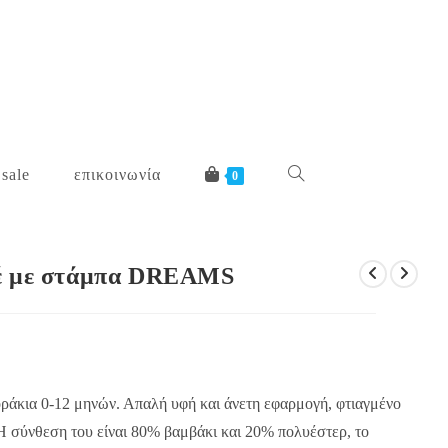
 sale
επικοινωνία
toggle
0
website
τέ με στάμπα DREAMS
search
ράκια 0-12 μηνών. Απαλή υφή και άνετη εφαρμογή, φτιαγμένο
. Η σύνθεση του είναι 80% βαμβάκι και 20% πολυέστερ, το