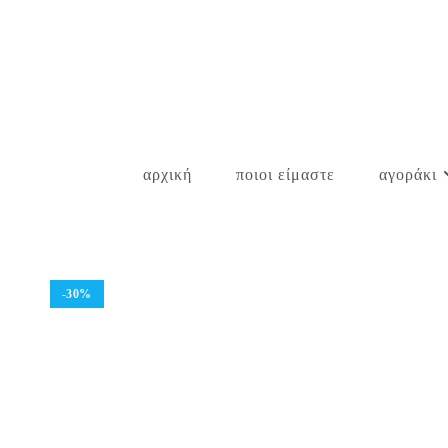
Skip
to
content
αρχική
ποιοι είμαστε
αγοράκι
-30%