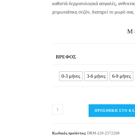
καθιστά δερματολογικά ασφαλές, ανθεκτικό
χειμωνιάτικη σεζόν, διατηρεί το μωρό σας
Μ
ΒΡΈΦΟΣ
0-3 μήνες
3-6 μήνες
6-9 μήνες
Βρεφικό
ΠΡΟΣΘΉΚΗ ΣΤΟ ΚΑ
φορμάκι
βελουτέ
με
Κωδικός προϊόντος:
DRM-226-2572208