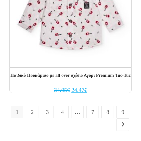
Παιδικό Πουκάμισο με all over σχέδιο Αγόρι Premium Tuc-Tuc
Original
Current
34.95
€
24.47
€
price
price
was:
is:
34.95€.
24.47€.
1
2
3
4
…
7
8
9