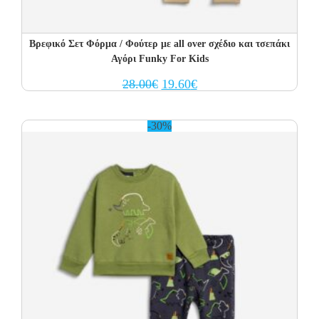
Βρεφικό Σετ Φόρμα / Φούτερ με all over σχέδιο και τσεπάκι
Αγόρι Funky For Kids
Original
Current
28.00
€
19.60
€
price
price
was:
is:
28.00€.
19.60€.
-30%