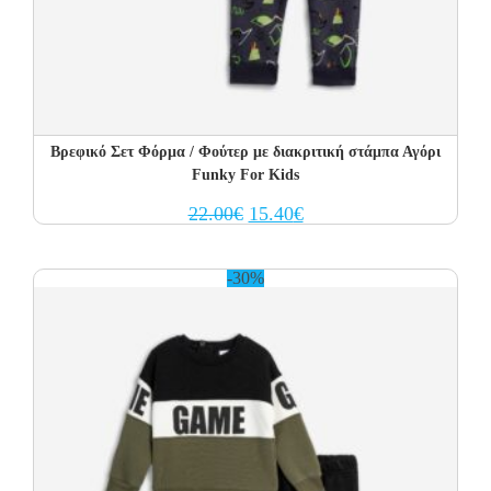
Βρεφικό Σετ Φόρμα / Φούτερ με διακριτική στάμπα Αγόρι
Funky For Kids
Original
Current
22.00
€
15.40
€
price
price
was:
is:
22.00€.
15.40€.
-30%