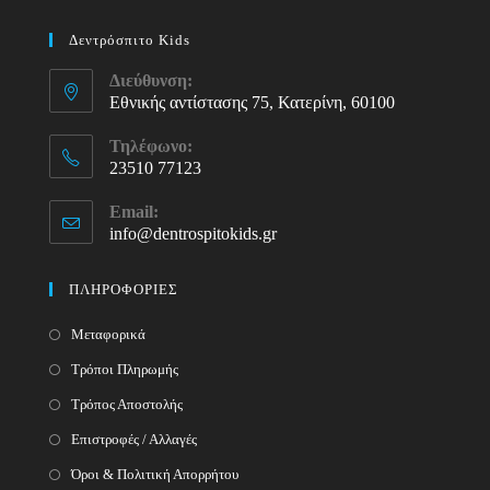
Δεντρόσπιτο Kids
Διεύθυνση:
Εθνικής αντίστασης 75, Κατερίνη, 60100
Τηλέφωνο:
23510 77123
Opens
Email:
in
info@dentrospitokids.gr
Opens
your
in
your
application
ΠΛΗΡΟΦΟΡΙΕΣ
application
Μεταφορικά
Τρόποι Πληρωμής
Τρόπος Αποστολής
Επιστροφές / Αλλαγές
Όροι & Πολιτική Απορρήτου