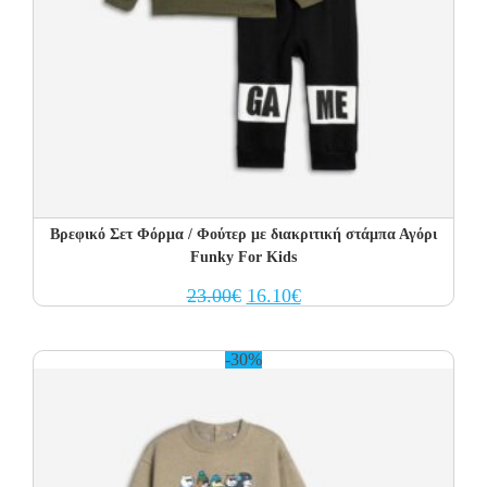
Βρεφικό Σετ Φόρμα / Φούτερ με διακριτική στάμπα Αγόρι
Funky For Kids
Original
Current
23.00
€
16.10
€
price
price
was:
is:
23.00€.
16.10€.
-30%