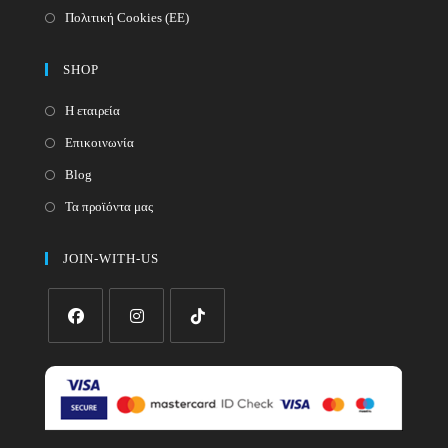
Πολιτική Cookies (ΕΕ)
SHOP
Η εταιρεία
Επικοινωνία
Blog
Τα προϊόντα μας
JOIN-WITH-US
Opens
Opens
Opens
in
in
in
a
a
a
new
new
new