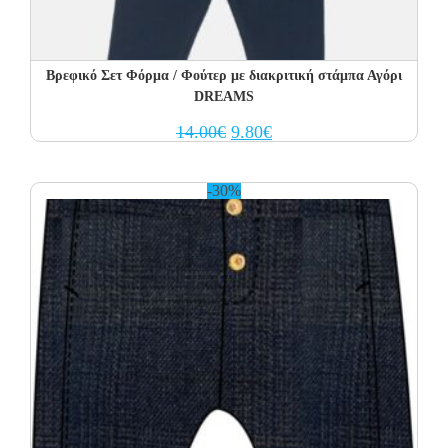
Βρεφικό Σετ Φόρμα / Φούτερ με διακριτική στάμπα Αγόρι
DREAMS
Original
Current
14.00
€
9.80
€
price
price
was:
is:
14.00€.
9.80€.
-30%