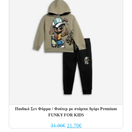
Παιδικό Σετ Φόρμα / Φούτερ με στάμπα Αγόρι Premium
FUNKY FOR KIDS
Original
Current
31.00
€
21.70
€
price
price