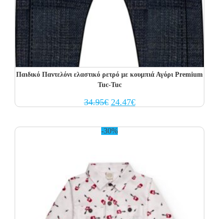
Παιδικό Παντελόνι ελαστικό ρετρό με κουμπιά Αγόρι Premium
Tuc-Tuc
Original
Current
34.95
€
24.47
€
price
price
was:
is:
34.95€.
24.47€.
-30%