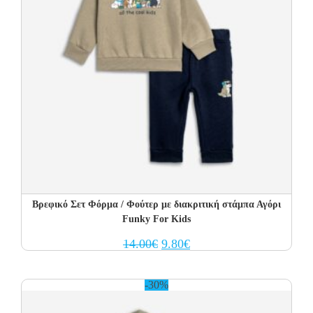
Βρεφικό Σετ Φόρμα / Φούτερ με διακριτική στάμπα Αγόρι
Funky For Kids
Original
Current
14.00
€
9.80
€
price
price
was:
is:
14.00€.
9.80€.
-30%