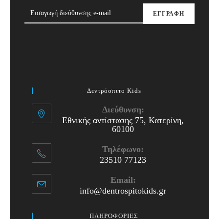
ΕΓΓΡΑΦΗ
Δεντρόσπιτο Kids
Διεύθυνση:
Εθνικής αντίστασης 75, Κατερίνη,
60100
Τηλέφωνο:
23510 77123
Opens
Email:
in
info@dentrospitokids.gr
Opens
your
in
application
your
ΠΛΗΡΟΦΟΡΙΕΣ
application