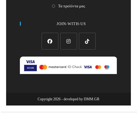
Τα προϊόντα μας
JOIN-WITH-US
Opens
Opens
Opens
in
in
in
a
a
a
new
new
new
tab
tab
tab
Copyright 2026 - developed by
DMM.GR