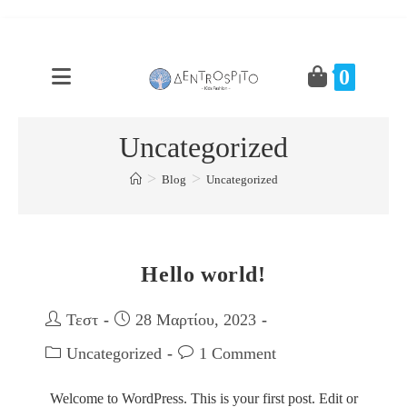
Skip
to
0
content
Uncategorized
>
>
Blog
Uncategorized
Hello world!
Post
Post
Τεστ
28 Μαρτίου, 2023
author:
published:
Post
Post
Uncategorized
1 Comment
category:
comments:
Welcome to WordPress. This is your first post. Edit or