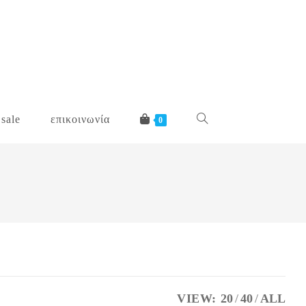
 sale
επικοινωνία
toggle
0
website
search
VIEW:
20
40
ALL