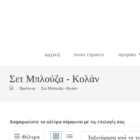
Skip
to
content
αρχική
ποιοι είμαστε
αγοράκι
Σετ Μπλούζα - Κολάν
>
Προϊόντα
>
Σετ Μπλούζα - Κολάν
Διαμορφώστε τα φίλτρα σύμφωνα με τις επιλογές σας
Φίλτρα