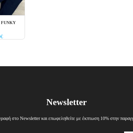
άν FUNKY
al
Current
0
€
price
is:
.
14.00€.
Newsletter
γραφή στο Newsletter και επωφεληθείτε με έκπτωση 10% στην παραγγ