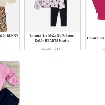
Κολάν BUNNY
Βρεφικό Σετ Μπλούζα Βελουτέ /
Παιδικό Σετ
Κολάν HEARTS Κορίτσι
al
Current
Original
Current
€
15.00
€
25.00
€
2
price
price
price
is:
was:
is:
€.
9.80€.
25.00€.
15.00€.