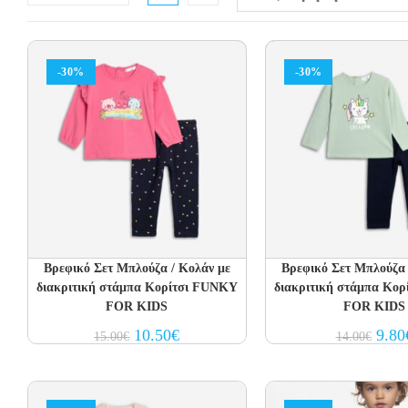
-30%
-30%
Βρεφικό Σετ Μπλούζα / Κολάν με
Βρεφικό Σετ Μπλούζα 
διακριτική στάμπα Κορίτσι FUNKY
διακριτική στάμπα Κο
FOR KIDS
FOR KIDS
Original
Current
Origin
10.50
€
9.80
15.00
€
14.00
€
price
price
price
was:
is:
was:
15.00€.
10.50€.
14.00