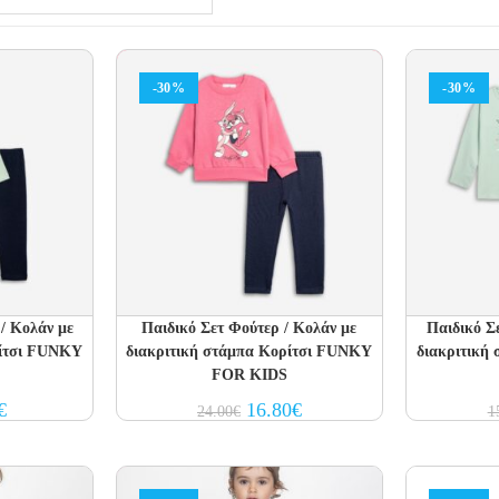
-30%
-30%
/ Κολάν με
Παιδικό Σετ Φούτερ / Κολάν με
Παιδικό Σ
ρίτσι FUNKY
διακριτική στάμπα Κορίτσι FUNKY
διακριτική
FOR KIDS
al
Current
Original
Current
€
16.80
€
24.00
€
1
price
price
price
is:
was:
is:
€.
9.80€.
24.00€.
16.80€.