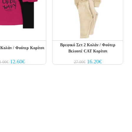
Βρεφικό Σετ 2 Κολάν / Φούτερ
 Kολάν / Φούτερ Κορίτσι
Βελουτέ CAT Κορίτσι
Original
Current
Original
Current
12.60
€
16.20
€
1.00
€
27.00
€
price
price
price
price
was:
is:
was:
is:
21.00€.
12.60€.
27.00€.
16.20€.