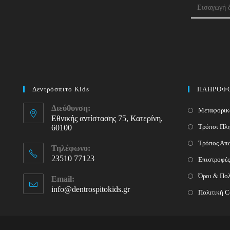
Δεντρόσπιτο Kids
ΠΛΗΡΟΦΟ
Διεύθυνση:
Μεταφορικ
Εθνικής αντίστασης 75, Κατερίνη,
Τρόποι Πλ
60100
Τρόπος Απ
Τηλέφωνο:
23510 77123
Επιστροφές
Opens
Όροι & Πολ
Email:
in
info@dentrospitokids.gr
Opens
Πολιτική C
your
in
your
application
application