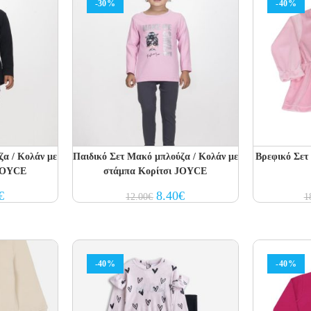
-30%
-40%
ζα / Κολάν με
Παιδικό Σετ Μακό μπλούζα / Κολάν με
Βρεφικό Σετ
 JOYCE
στάμπα Κορίτσι JOYCE
al
Current
Original
Current
€
8.40
€
12.00
€
1
price
price
price
is:
was:
is:
€.
9.10€.
12.00€.
8.40€.
-40%
-40%