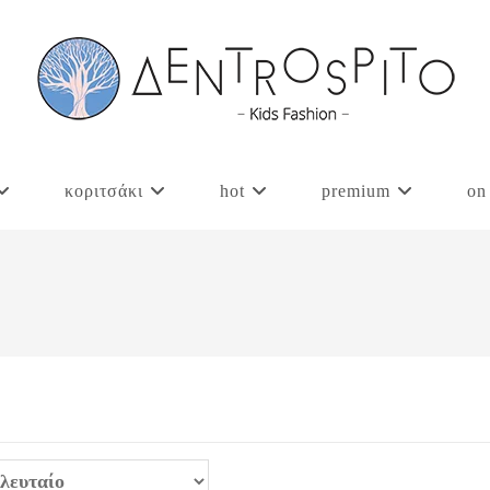
κοριτσάκι
hot
premium
on