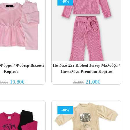
-40%
 Φόρμα / Φούτερ Βελουτέ
Παιδικό Σετ Ribbed Jersey Μπλούζα /
Κορίτσι
Παντελόνα Premium Κορίτσι
Original
Current
Original
Current
10.80
€
21.00
€
8.00
€
35.00
€
price
price
price
price
was:
is:
was:
is:
18.00€.
10.80€.
35.00€.
21.00€.
-40%