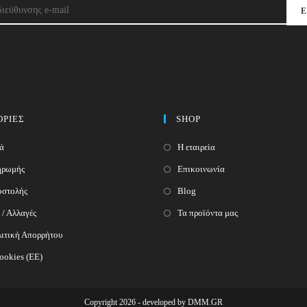
Ε
ΡΙΕΣ
SHOP
ά
Η εταιρεία
ηρωμής
Επικοινωνία
οστολής
Blog
 / Αλλαγές
Τα προϊόντα μας
ιτική Απορρήτου
ookies (ΕΕ)
Copyright 2026 - developed by
DMM.GR