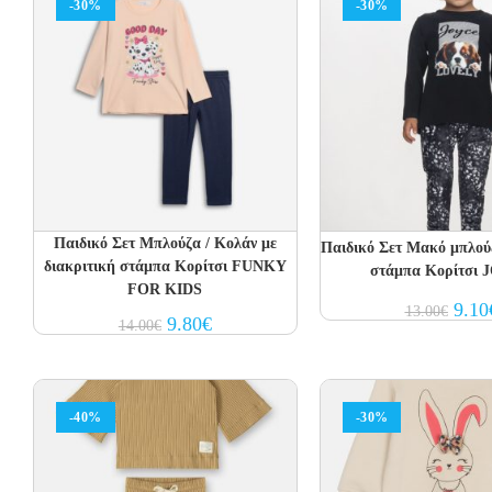
-30%
-30%
Παιδικό Σετ Μπλούζα / Κολάν με
Παιδικό Σετ Μακό μπλού
διακριτική στάμπα Κορίτσι FUNKY
στάμπα Κορίτσι
FOR KIDS
Origin
9.10
13.00
€
Original
Current
9.80
€
price
14.00
€
price
price
was:
was:
is:
13.00
14.00€.
9.80€.
-40%
-30%