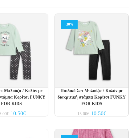
-30%
ετ Μπλούζα / Κολάν με
Παιδικό Σετ Μπλούζα / Κολάν με
 στάμπα Κορίτσι FUNKY
διακριτική στάμπα Κορίτσι FUNKY
FOR KIDS
FOR KIDS
Original
Current
Original
Current
10.50
€
10.50
€
5.00
€
15.00
€
price
price
price
price
was:
is:
was:
is:
15.00€.
10.50€.
15.00€.
10.50€.