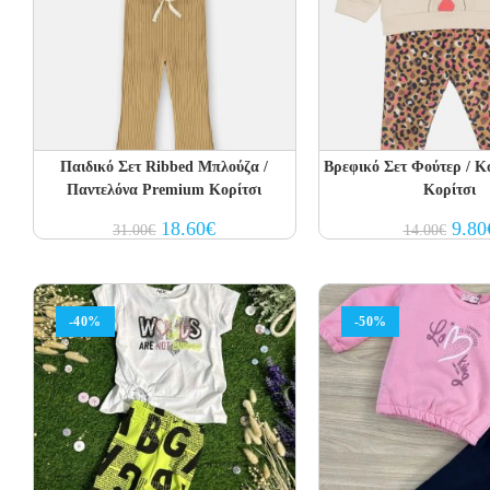
Παιδικό Σετ Ribbed Μπλούζα /
Βρεφικό Σετ Φούτερ / 
Παντελόνα Premium Κορίτσι
Κορίτσι
Original
Current
Origin
18.60
€
9.80
31.00
€
14.00
€
price
price
price
was:
is:
was:
31.00€.
18.60€.
14.00
-40%
-50%