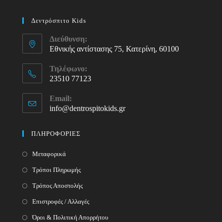
Δεντρόσπιτο Kids
Διεύθυνση:
Εθνικής αντίστασης 75, Κατερίνη, 60100
Τηλέφωνο:
23510 77123
Opens
Email:
in
info@dentrospitokids.gr
Opens
your
in
your
application
ΠΛΗΡΟΦΟΡΙΕΣ
application
Μεταφορικά
Τρόποι Πληρωμής
Τρόπος Αποστολής
Επιστροφές / Αλλαγές
Όροι & Πολιτική Απορρήτου