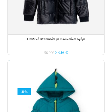
Παιδικό Μπουφάν με Κουκούλα Αγόρι
Original
Current
33.60
€
56.00
€
price
price
was:
is:
56.00€.
33.60€.
-30%