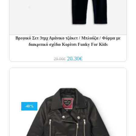
Βρεφικό Σετ 3τμχ Αμάνικο τζάκετ / Μπλούζα / Φόρμα με
διακριτικό σχέδιο Κορίτσι Funky For Kids
Original
Current
20.30
€
29.00
€
price
price
was:
is:
29.00€.
20.30€.
-40%