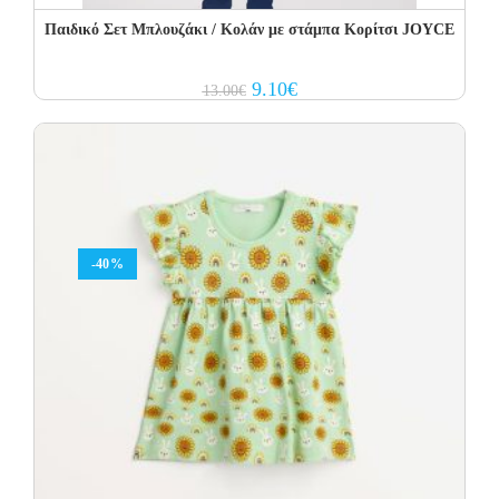
Παιδικό Σετ Μπλουζάκι / Κολάν με στάμπα Κορίτσι JOYCE
Original
Current
9.10
€
13.00
€
price
price
was:
is:
13.00€.
9.10€.
-40%