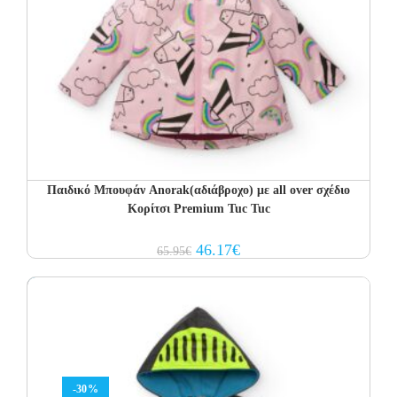
Παιδικό Μπουφάν Anorak(αδιάβροχο) με all over σχέδιο
Κορίτσι Premium Tuc Tuc
Original
Current
46.17
€
65.95
€
price
price
was:
is:
65.95€.
46.17€.
-30%