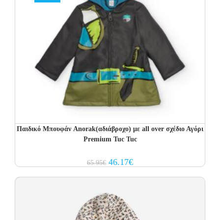
Παιδικό Μπουφάν Anorak(αδιάβροχο) με all over σχέδιο Αγόρι
Premium Tuc Tuc
Original
Current
46.17
€
65.95
€
price
price
was:
is:
65.95€.
46.17€.