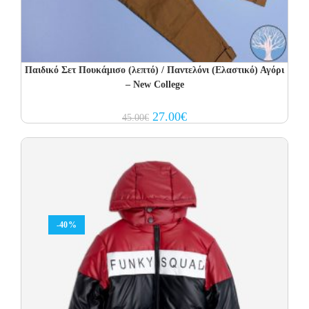
Παιδικό Σετ Πουκάμισο (λεπτό) / Παντελόνι (Ελαστικό) Αγόρι
– New College
Original
Current
27.00
€
45.00
€
price
price
was:
is:
45.00€.
27.00€.
-40%