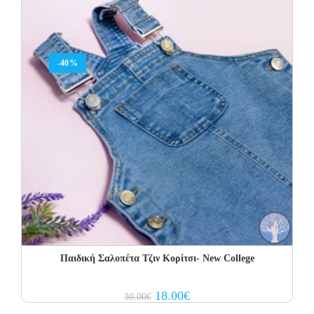
-40%
Παιδική Σαλοπέτα Τζιν Κορίτσι- New College
Original
Current
18.00
€
30.00
€
price
price
was:
is: