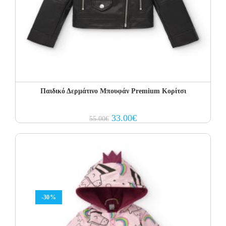
Παιδικό Δερμάτινο Μπουφάν Premium Κορίτσι
Original
Current
33.00
€
55.00
€
price
price
was:
is:
55.00€.
33.00€.
-30%