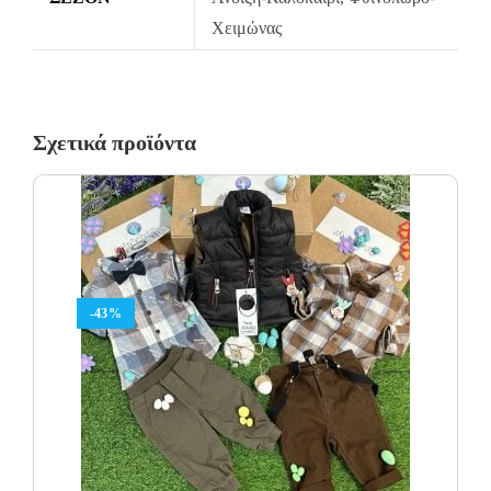
εντός 14 ημερολογιακών ημερών από την παραλαβή του
Πληρώνετε τη στιγμή που θα παραλάβετε τα προϊόντα στον
Χειμώνας
προϊόντος σύμφωνα με τον Ν.2551/1994 (όπως τροποποιήθηκε
χώρο σας ή στο εκάστοτε υποκατάστημα της συνεργαζόμενης
από την Κ.Υ.Α. Ζ1-891/2013).
courier με επιπλέον χρέωση.
Τα προϊόντα πρέπει να είναι άθικτα, αφόρετα, να μην έχουν πλυθεί
και να έχουν το καρτελάκι της αγοράς τους.
Σχετικά προϊόντα
Οι αλλαγές πραγματοποιούνται με τη διαδικασία της παραλαβής
κατά την παράδοση.
Η πρώτη αλλαγή κοστίζει 5€ για Ελλάδα όλη την Ελλάδα. Οι
επόμενες αλλαγές είναι +8.50€
Όλα τα προϊόντα περνούν από μία λεπτομερή και προσεκτική
-43%
διαδικασία ελέγχου πριν από την αποστολή τους.
Σε περίπτωση που κάποιο προϊόν έχει παραδοθεί σε κάποιον
πελάτη μας και είναι ελαττωματικό χωρίς να γίνει αντιληπτό από
εμάς, δεσμευόμαστε με άμεση αντικατάστασή του προϊόντος,
χωρίς καμία οικονομική επιβάρυνση του πελάτη.