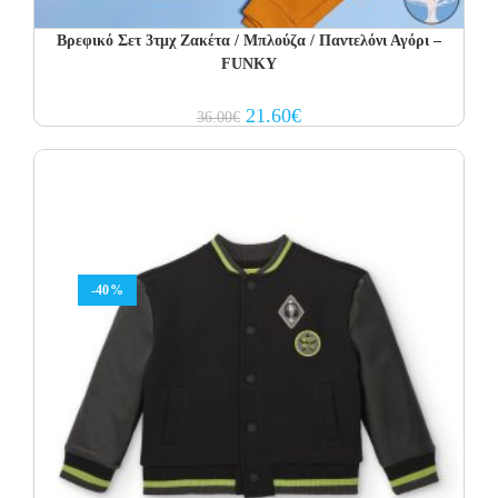
Βρεφικό Σετ 3τμχ Ζακέτα / Μπλούζα / Παντελόνι Αγόρι –
FUNKY
Original
Current
21.60
€
36.00
€
price
price
was:
is:
36.00€.
21.60€.
-40%