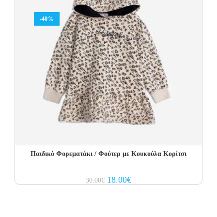
-40%
Παιδικό Φορεματάκι / Φούτερ με Κουκούλα Κορίτσι
Original
Current
18.00
€
30.00
€
price
price
was:
is:
30.00€.
18.00€.