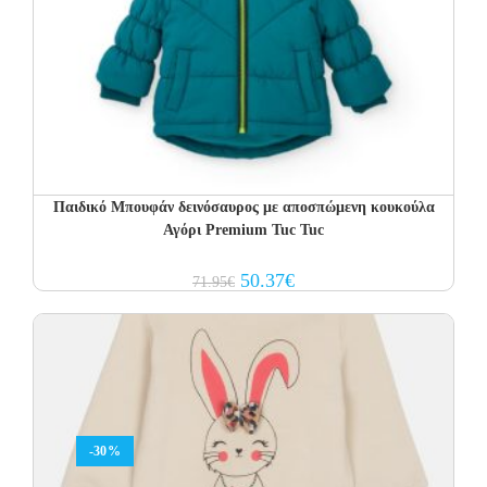
Παιδικό Μπουφάν δεινόσαυρος με αποσπώμενη κουκούλα
Αγόρι Premium Tuc Tuc
Original
Current
50.37
€
71.95
€
price
price
was:
is:
71.95€.
50.37€.
-30%