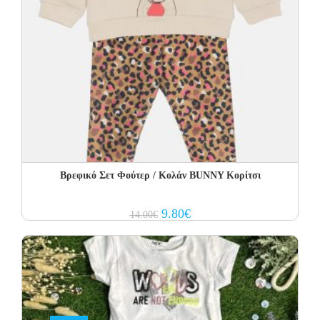
Βρεφικό Σετ Φούτερ / Κολάν BUNNY Κορίτσι
Original
Current
9.80
€
14.00
€
price
price
was:
is:
14.00€.
9.80€.