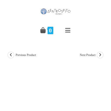
Skip
to
content
0
Previous Product
Next Product