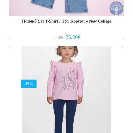
Παιδικό Σετ Τ-Shirt / Τζιν Κορίτσι – New College
Original
Current
25.20
€
42.00
€
price
price
was:
is:
42.00€.
25.20€.
-30%