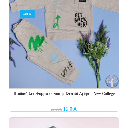
-40%
Παιδικό Σετ Φόρμα / Φούτερ (λεπτό) Αγόρι – New College
Original
Current
15.00
€
25.00
€
price
price
was:
is:
25.00€.
15.00€.