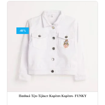
30.00€.
18.00€.
-40%
Παιδικό Τζιν-Τζάκετ Κορίτσι Κορίτσι- FUNKY