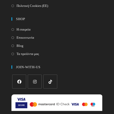
Πολιτική Cookies (ΕΕ)
SHOP
Η εταιρεία
Επικοινωνία
Blog
Τα προϊόντα μας
JOIN-WITH-US
Opens
Opens
Opens
in
in
in
a
a
a
new
new
new