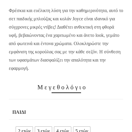
13.00€.
9.10€.
Φρέσκια και ευέλικτη λύση για την καθημερινότητα, αυτό το
σετ παιδικής μπλούζας και κολάν Joyce είναι ιδανικό για
σύγχρονες μικρές ντίβες! Διαθέτει ανθεκτική στη φθορά
υφή, βεβαιώνοντας ένα χαριτωμένο και άνετο look, γεμάτο
από φωτεινά και έντονα χρώματα. Ολοκληρώστε την
εμφάνιση της κορούλας σας με την κάθε σεζόν. Η σύνθεση
των υφασμάτων διασφαλίζει την απαλότητα και την
εφαρμογή.
Μεγεθολόγιο
ΠΑΙΔΊ
2 ετών
3 ετών
4 ετών
5 ετών