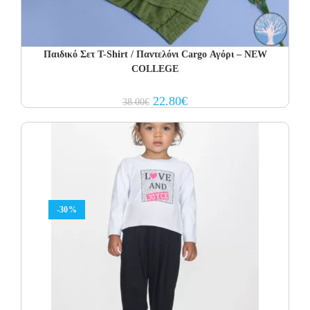
Παιδικό Σετ Τ-Shirt / Παντελόνι Cargo Αγόρι – NEW
COLLEGE
Original
Current
22.80
€
38.00
€
price
price
was:
is:
38.00€.
22.80€.
-30%