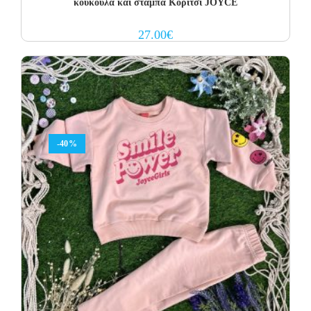
κουκούλα και στάμπα Κορίτσι JOYCE
27.00
€
-40%