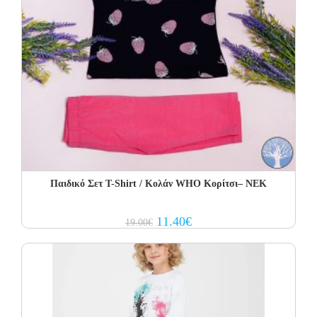
Παιδικό Σετ Τ-Shirt / Κολάν WHO Κορίτσι– NEK
Original
Current
11.40
€
19.00
€
price
price
was:
is:
19.00€.
11.40€.