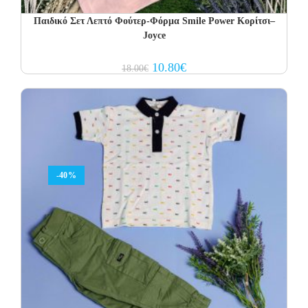
Παιδικό Σετ Λεπτό Φούτερ-Φόρμα Smile Power Κορίτσι–
Joyce
Original
Current
10.80
€
18.00
€
price
price
was:
is:
18.00€.
10.80€.
-40%