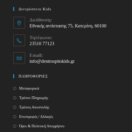
Δεντρόσπιτο Kids
Διεύθυνση:
Εθνικής αντίστασης 75, Κατερίνη, 60100
Τηλέφωνο:
23510 77123
Opens
Email:
in
info@dentrospitokids.gr
Opens
your
in
your
application
ΠΛΗΡΟΦΟΡΙΕΣ
application
Μεταφορικά
Τρόποι Πληρωμής
Τρόπος Αποστολής
Επιστροφές / Αλλαγές
Όροι & Πολιτική Απορρήτου