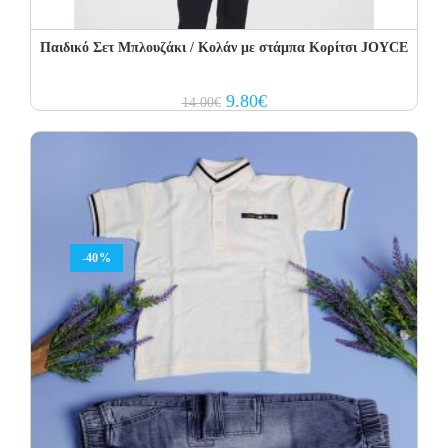
Παιδικό Σετ Μπλουζάκι / Κολάν με στάμπα Κορίτσι JOYCE
Original
Current
9.80
€
14.00
€
price
price
was:
is:
14.00€.
9.80€.
-40%