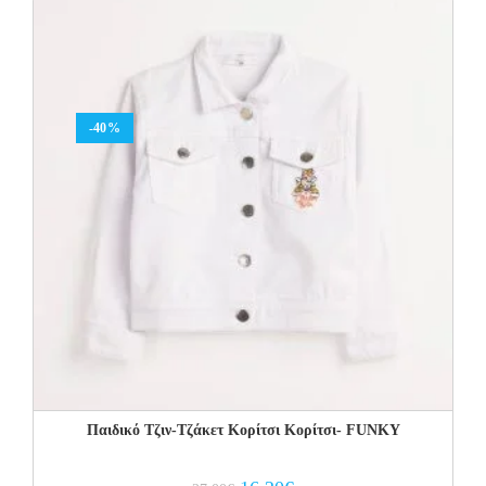
-40%
Παιδικό Τζιν-Τζάκετ Κορίτσι Κορίτσι- FUNKY
Original
Current