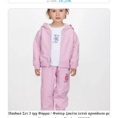
16.20
€
27.00
€
price
price
was:
is:
27.00€.
16.20€.
Παιδικό Σετ 3 τμχ Φόρμα / Φούτερ ζακέτα λεπτό αχνούδωτο με