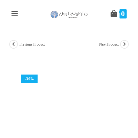
Skip
to
0
content
Previous Product
Next Product
-30%