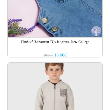
Παιδική Σαλοπέτα Τζιν Κορίτσι- New College
Original
Current
18.00
€
30.00
€
price
price
was:
is:
30.00€.
18.00€.