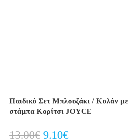
Παιδικό Σετ Μπλουζάκι / Κολάν με
στάμπα Κορίτσι JOYCE
13.00
€
Original
9.10
€
Current
price
price
was:
is: