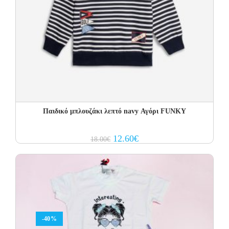
Παιδικό μπλουζάκι λεπτό navy Αγόρι FUNKY
Original
Current
12.60
€
18.00
€
price
price
was:
is:
18.00€.
12.60€.
-40%