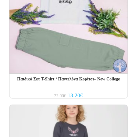
Παιδικό Σετ Τ-Shirt / Παντελόνα Κορίτσι– New College
Original
Current
13.20
€
22.00
€
price
price
was:
is:
22.00€.
13.20€.