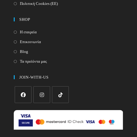
Πολιτική Cookies (ΕΕ)
SHOP
Η εταιρεία
Επικοινωνία
Blog
Τα προϊόντα μας
JOIN-WITH-US
Opens
Opens
Opens
in
in
in
a
a
a
new
new
new