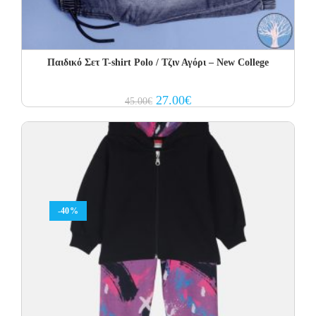
Παιδικό Σετ Τ-shirt Polo / Τζιν Αγόρι – New College
Original
Current
27.00
€
45.00
€
price
price
was:
is:
45.00€.
27.00€.
-40%