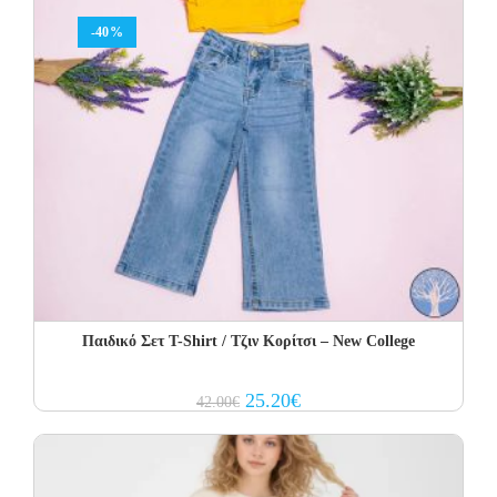
-40%
Παιδικό Σετ Τ-Shirt / Τζιν Κορίτσι – New College
Original
Current
25.20
€
42.00
€
price
price
was:
is:
42.00€.
25.20€.