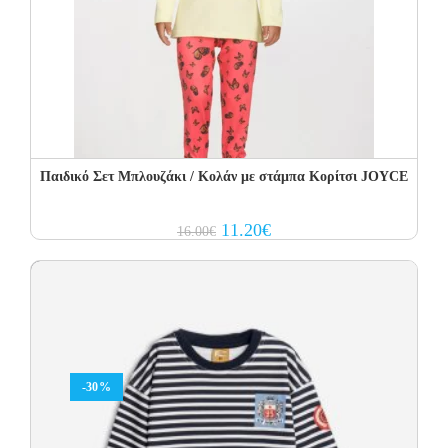
Παιδικό Σετ Μπλουζάκι / Κολάν με στάμπα Κορίτσι JOYCE
Original
Current
11.20
€
16.00
€
price
price
was:
is:
16.00€.
11.20€.
-30%