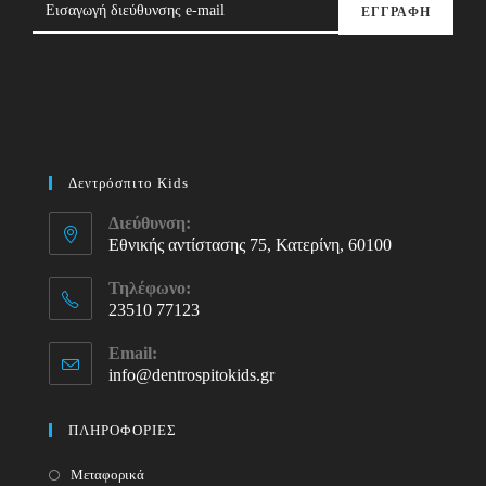
ΕΓΓΡΑΦΗ
Δεντρόσπιτο Kids
Διεύθυνση:
Εθνικής αντίστασης 75, Κατερίνη, 60100
Τηλέφωνο:
23510 77123
Opens
Email:
in
info@dentrospitokids.gr
Opens
your
in
your
application
ΠΛΗΡΟΦΟΡΙΕΣ
application
Μεταφορικά