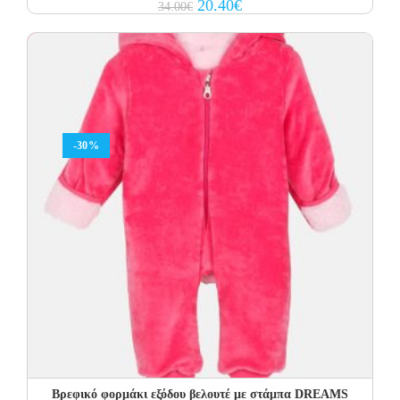
Original
Current
20.40
€
34.00
€
price
price
was:
is:
34.00€.
20.40€.
-30%
Βρεφικό φορμάκι εξόδου βελουτέ με στάμπα DREAMS