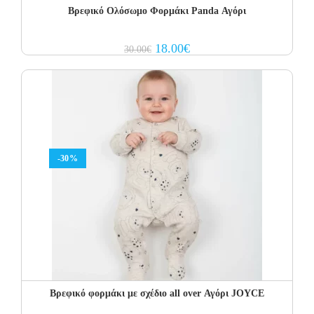
Βρεφικό Ολόσωμο Φορμάκι Panda Αγόρι
Original
Current
18.00
€
30.00
€
price
price
was:
is:
30.00€.
18.00€.
-30%
Βρεφικό φορμάκι με σχέδιο all over Αγόρι JOYCE