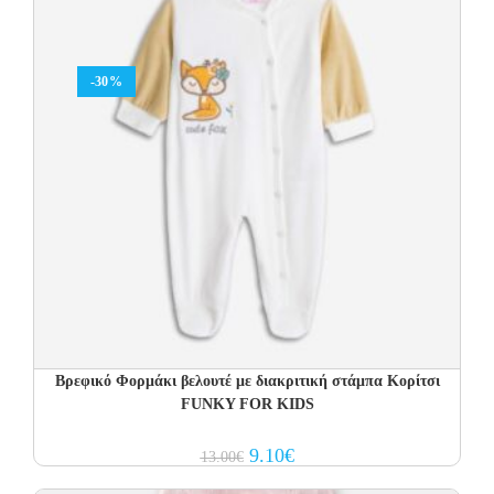
-30%
Βρεφικό Φορμάκι βελουτέ με διακριτική στάμπα Κορίτσι
FUNKY FOR KIDS
Original
Current
9.10
€
13.00
€
price
price
was:
is: