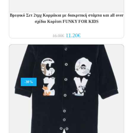
Βρεφικό Σετ 2τμχ Κορμάκια με διακριτική στάμπα και all over
σχέδιο Κορίτσι FUNKY FOR KIDS
Original
Current
11.20
€
16.00
€
price
price
was:
is:
16.00€.
11.20€.
-30%