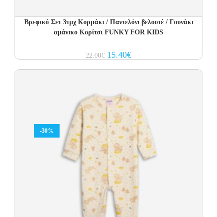
Βρεφικό Σετ 3τμχ Κορμάκι / Παντελόνι βελουτέ / Γουνάκι
αμάνικο Κορίτσι FUNKY FOR KIDS
Original
Current
15.40
€
22.00
€
price
price
was:
is:
22.00€.
15.40€.
-30%