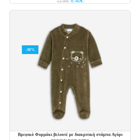
8.40
€
12.00
€
price
price
was:
is:
12.00€.
8.40€.
-30%
Βρεφικό Φορμάκι βελουτέ με διακριτική στάμπα Αγόρι