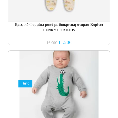
Βρεφικό Φορμάκι μακό με διακριτική στάμπα Κορίτσι
FUNKY FOR KIDS
Original
Current
11.20
€
16.00
€
price
price
was:
is:
16.00€.
11.20€.
-30%