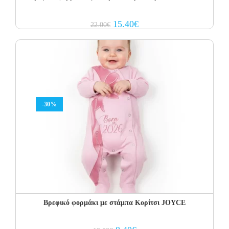
Original
Current
15.40
€
22.00
€
price
price
was:
is:
22.00€.
15.40€.
-30%
Βρεφικό φορμάκι με στάμπα Κορίτσι JOYCE
Original
Current