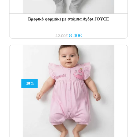
Βρεφικό φορμάκι με στάμπα Αγόρι JOYCE
Original
Current
8.40
€
12.00
€
price
price
was:
is:
12.00€.
8.40€.
-30%