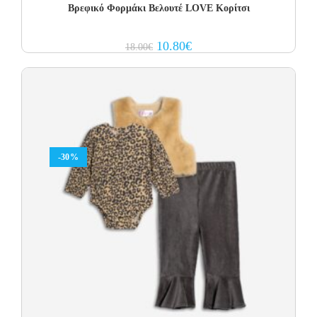
Βρεφικό Φορμάκι Βελουτέ LOVE Κορίτσι
Original
Current
10.80
€
18.00
€
price
price
was:
is:
18.00€.
10.80€.
-30%