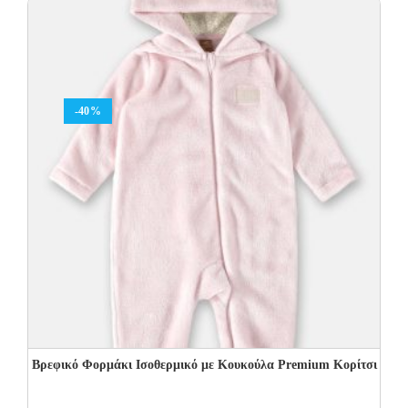
13.00€.
9.10€.
-40%
Βρεφικό Φορμάκι Ισοθερμικό με Kουκούλα Premium Κορίτσι