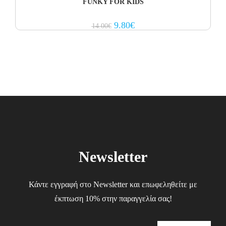
FUNKY FOR KIDS
Original
Current
9.80
€
14.00
€
price
price
was:
is:
14.00€.
9.80€.
Newsletter
Κάντε εγγραφή στο Newsletter και επωφεληθείτε με
έκπτωση 10% στην παραγγελία σας!