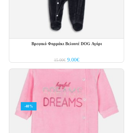
Βρεφικό Φορμάκι Βελουτέ DOG Αγόρι
Original
Current
9.00
€
15.00
€
price
price
was:
is:
15.00€.
9.00€.
-40%