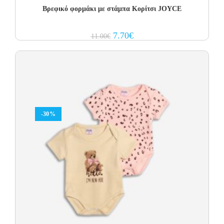
Βρεφικό φορμάκι με στάμπα Κορίτσι JOYCE
Original
Current
7.70
€
11.00
€
price
price
was:
is:
11.00€.
7.70€.
-30%