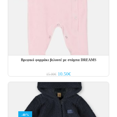
Βρεφικό φορμάκι βελουτέ με στάμπα DREAMS
Original
Current
10.50
€
15.00
€
price
price
was:
is:
15.00€.
10.50€.
-40%