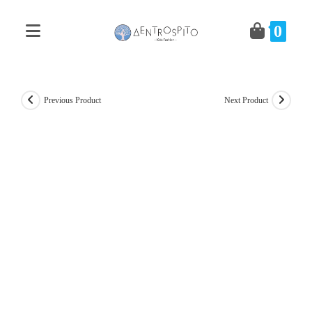
Skip
to
0
content
Previous Product
Next Product