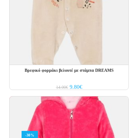
Βρεφικό φορμάκι βελουτέ με στάμπα DREAMS
Original
Current
9.80
€
14.00
€
price
price
was:
is:
14.00€.
9.80€.
-30%