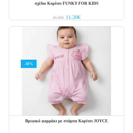
σχέδιο Κορίτσι FUNKY FOR KIDS
Original
Current
11.20
€
16.00
€
price
price
was:
is:
16.00€.
11.20€.
-30%
Βρεφικό φορμάκι με στάμπα Κορίτσι JOYCE