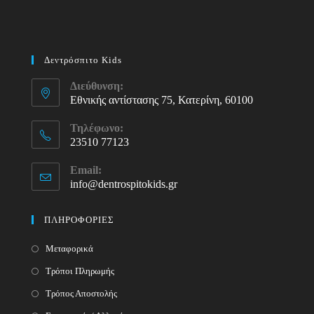
Δεντρόσπιτο Kids
Διεύθυνση:
Εθνικής αντίστασης 75, Κατερίνη, 60100
Τηλέφωνο:
23510 77123
Opens
Email:
in
info@dentrospitokids.gr
Opens
your
in
your
application
ΠΛΗΡΟΦΟΡΙΕΣ
application
Μεταφορικά
Τρόποι Πληρωμής
Τρόπος Αποστολής