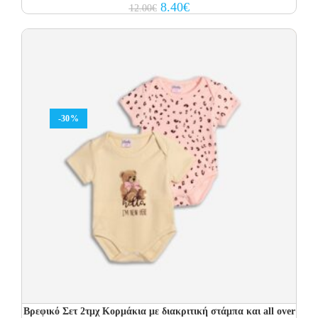
Original
Current
8.40
€
12.00
€
price
price
was:
is:
12.00€.
8.40€.
-30%
Βρεφικό Σετ 2τμχ Κορμάκια με διακριτική στάμπα και all over