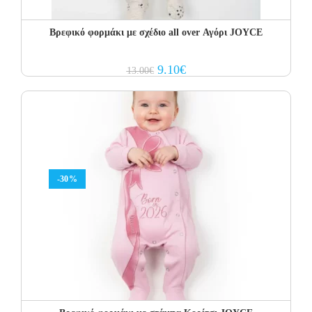
Βρεφικό φορμάκι με σχέδιο all over Αγόρι JOYCE
Original
Current
9.10
€
13.00
€
price
price
was:
is:
13.00€.
9.10€.
-30%