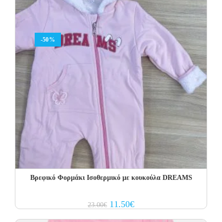
-50%
Βρεφικό Φορμάκι Ισοθερμικό με κουκούλα DREAMS
Original
Current
11.50
€
23.00
€
price
price
was:
is: