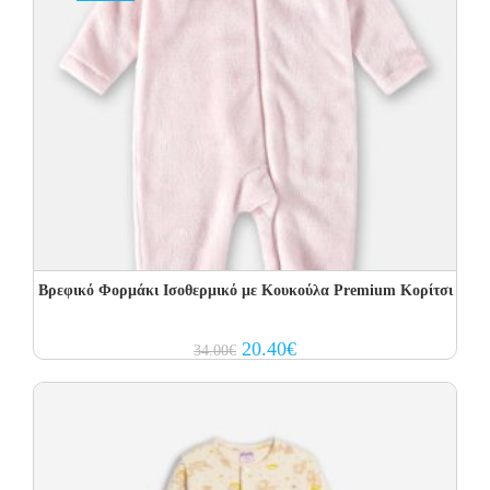
Βρεφικό Φορμάκι Ισοθερμικό με Kουκούλα Premium Κορίτσι
Original
Current
20.40
€
34.00
€
price
price
was:
is:
34.00€.
20.40€.