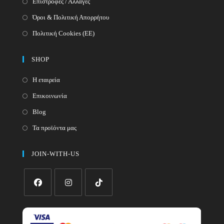
Επιστροφές / Αλλαγές
Όροι & Πολιτική Απορρήτου
Πολιτική Cookies (ΕΕ)
SHOP
Η εταιρεία
Επικοινωνία
Blog
Τα προϊόντα μας
JOIN-WITH-US
Opens
Opens
Opens
in
in
in