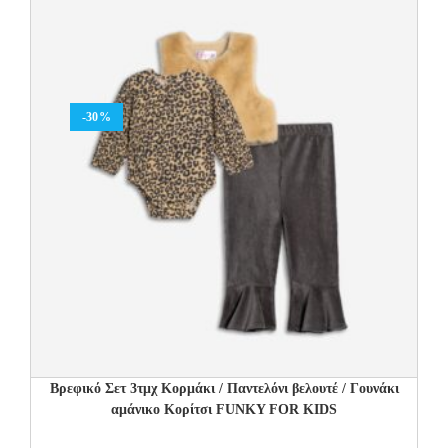
-30%
Βρεφικό Σετ 3τμχ Κορμάκι / Παντελόνι βελουτέ / Γουνάκι
αμάνικο Κορίτσι FUNKY FOR KIDS