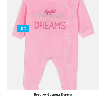
23.00€.
11.50€.
-40%
Βρεφικό Φορμάκι Κορίτσι