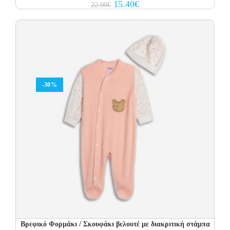
Original
Current
15.40
€
22.00
€
price
price
was:
is:
22.00€.
15.40€.
-30%
Βρεφικό Φορμάκι / Σκουφάκι βελουτέ με διακριτική στάμπα