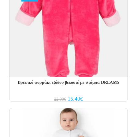
Βρεφικό φορμάκι εξόδου βελουτέ με στάμπα DREAMS
Original
Current
15.40
€
22.00
€
price
price
was:
is:
22.00€.
15.40€.