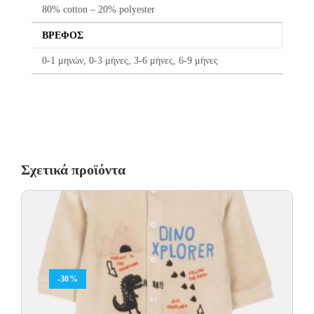
80% cotton – 20% polyester
εμάς, δεσμευόμαστε με άμεση αντικατάστασή του προϊόντος,
χωρίς καμία οικονομική επιβάρυνση του πελάτη.
ΒΡΈΦΟΣ
0-1 μηνών, 0-3 μήνες, 3-6 μήνες, 6-9 μήνες
Σχετικά προϊόντα
-30%