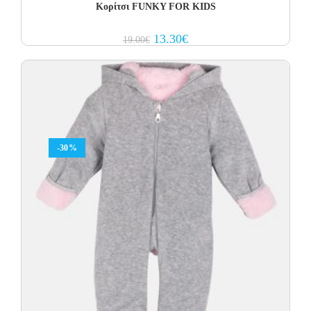
Κορίτσι FUNKY FOR KIDS
Original
Current
13.30
€
19.00
€
price
price
was:
is:
19.00€.
13.30€.
-30%