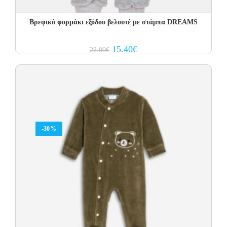
Βρεφικό φορμάκι εξόδου βελουτέ με στάμπα DREAMS
Original
Current
15.40
€
22.00
€
price
price
was:
is:
22.00€.
15.40€.
-30%