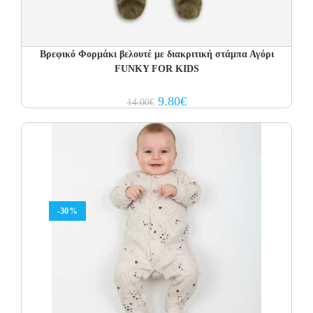
Βρεφικό Φορμάκι βελουτέ με διακριτική στάμπα Αγόρι
FUNKY FOR KIDS
Original
Current
9.80
€
14.00
€
price
price
was:
is:
14.00€.
9.80€.
-30%