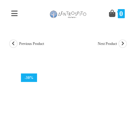
Skip
to
0
content
Previous Product
Next Product
-30%