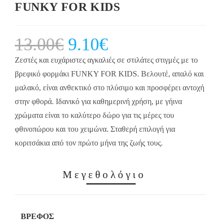
FUNKY FOR KIDS
13.00
€
Original
9.10
€
Current
price
price
was:
is:
13.00€.
9.10€.
Ζεστές και ευχάριστες αγκαλιές σε στιλάτες στιγμές με το
βρεφικό φορμάκι FUNKY FOR KIDS. Βελουτέ, απαλό και
μαλακό, είναι ανθεκτικό στο πλύσιμο και προσφέρει αντοχή
στην φθορά. Ιδανικό για καθημερινή χρήση, με γήινα
χρώματα είναι το καλύτερο δώρο για τις μέρες του
φθινοπώρου και του χειμώνα. Σταθερή επιλογή για
κοριτσάκια από τον πρώτο μήνα της ζωής τους.
Μεγεθολόγιο
ΒΡΈΦΟΣ