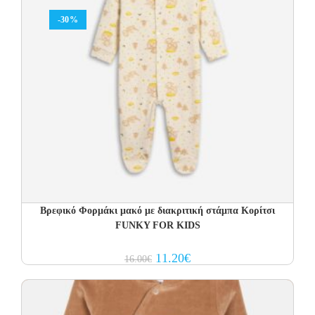
-30%
Βρεφικό Φορμάκι μακό με διακριτική στάμπα Κορίτσι
FUNKY FOR KIDS
Original
Current
11.20
€
16.00
€
price
price
was:
is:
16.00€.
11.20€.