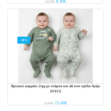
Original
Current
8.40
€
14.00
€
price
price
was:
is:
14.00€.
8.40€.
-30%
Βρεφικό φορμάκι 2τμχ με στάμπα και all over σχέδιο Αγόρι
JOYCE
Original
Current
15.40
€
22.00
€
price
price
was:
is: