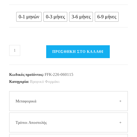
0-1 μηνών
0-3 μήνες
3-6 μήνες
6-9 μήνες
Βρεφικό
ΠΡΟΣΘΉΚΗ ΣΤΟ ΚΑΛΆΘΙ
Φορμάκι
βελουτέ
με
Κωδικός προϊόντος:
FFK-226-060115
διακριτική
Κατηγορία:
Βρεφικό Φορμάκι
στάμπα
Κορίτσι
Μεταφορικά
FUNKY
FOR
KIDS
Τα έξοδα αποστολής είναι
2.50 € για όλη την Ελλάδα
Τρόποι Αποστολής
ποσότητα
(Συμπεριλαμβανομένων των νησιών και των δυσπρόσιτων
περιοχών).