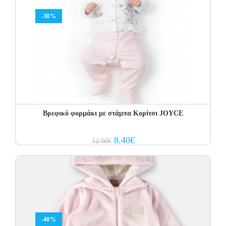
-30%
Βρεφικό φορμάκι με στάμπα Κορίτσι JOYCE
Original
Current
8.40
€
12.00
€
price
price
was:
is:
12.00€.
8.40€.
-40%