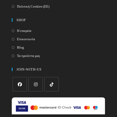
Πολιτική Cookies (ΕΕ)
SHOP
Η εταιρεία
Επικοινωνία
Blog
Τα προϊόντα μας
JOIN-WITH-US
Opens
Opens
Opens
in
in
in
a
a
a
new
new
new