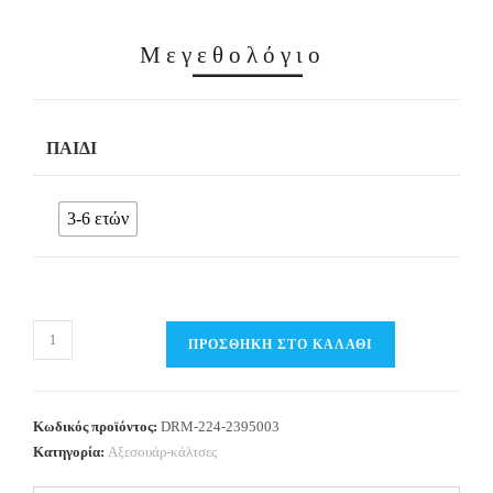
Μεγεθολόγιο
ΠΑΙΔΊ
3-6 ετών
Παιδικά
ΠΡΟΣΘΉΚΗ ΣΤΟ ΚΑΛΆΘΙ
Καλτσάκια
3τμχ
DREAMS
Κωδικός προϊόντος:
DRM-224-2395003
ποσότητα
Κατηγορία:
Αξεσουάρ-κάλτσες