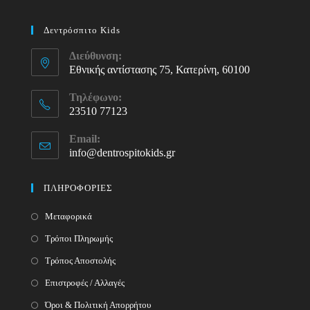
Δεντρόσπιτο Kids
Διεύθυνση:
Εθνικής αντίστασης 75, Κατερίνη, 60100
Τηλέφωνο:
23510 77123
Opens
Email:
in
info@dentrospitokids.gr
Opens
your
in
your
application
ΠΛΗΡΟΦΟΡΙΕΣ
application
Μεταφορικά
Τρόποι Πληρωμής
Τρόπος Αποστολής
Επιστροφές / Αλλαγές
Όροι & Πολιτική Απορρήτου