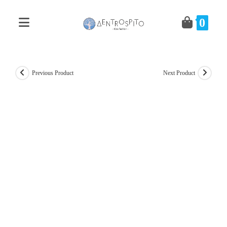
Skip
to
0
content
Previous Product
Next Product