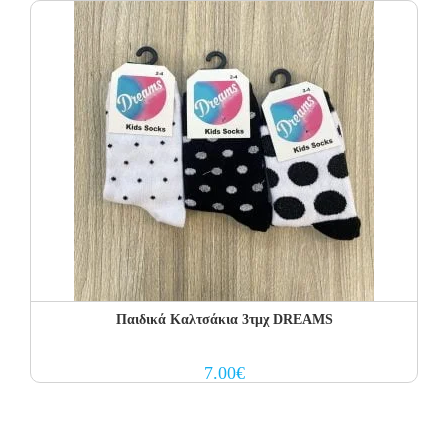
Η πρώτη αλλαγή κοστίζει 5€ για Ελλάδα όλη την Ελλάδα. Οι
επόμενες αλλαγές είναι +8.50€
Όλα τα προϊόντα περνούν από μία λεπτομερή και προσεκτική
διαδικασία ελέγχου πριν από την αποστολή τους.
Σε περίπτωση που κάποιο προϊόν έχει παραδοθεί σε κάποιον
πελάτη μας και είναι ελαττωματικό χωρίς να γίνει αντιληπτό από
εμάς, δεσμευόμαστε με άμεση αντικατάστασή του προϊόντος,
χωρίς καμία οικονομική επιβάρυνση του πελάτη.
Παιδικά Καλτσάκια 3τμχ DREAMS
7.00
€