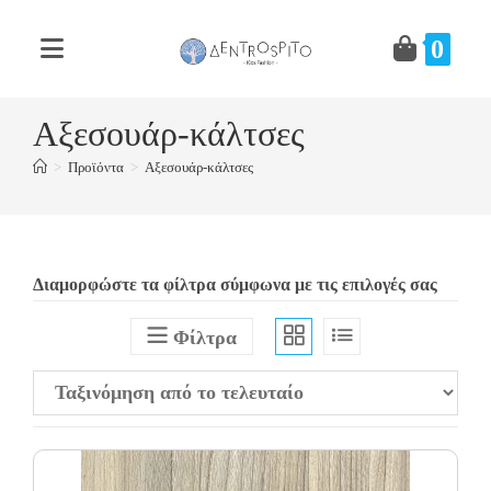
Skip
to
0
content
Αξεσουάρ-κάλτσες
>
Προϊόντα
>
Αξεσουάρ-κάλτσες
Διαμορφώστε τα φίλτρα σύμφωνα με τις επιλογές σας
Φίλτρα