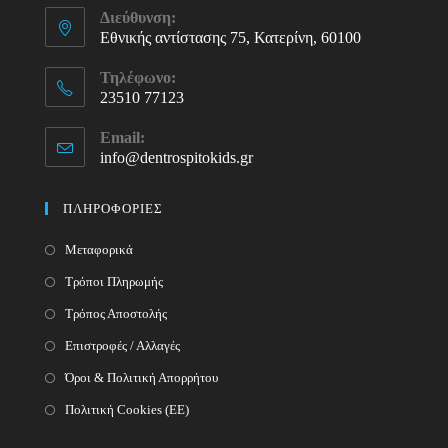
Διεύθυνση:
Εθνικής αντίστασης 75, Κατερίνη, 60100
Τηλέφωνο:
23510 77123
Opens
Email:
in
info@dentrospitokids.gr
Opens
your
in
your
application
ΠΛΗΡΟΦΟΡΙΕΣ
application
Μεταφορικά
Τρόποι Πληρωμής
Τρόπος Αποστολής
Επιστροφές / Αλλαγές
Όροι & Πολιτική Απορρήτου
Πολιτική Cookies (ΕΕ)