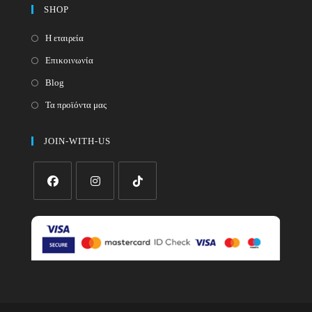
SHOP
Η εταιρεία
Επικοινωνία
Blog
Τα προϊόντα μας
JOIN-WITH-US
Opens
Opens
Opens
in
in
in
a
a
a
new
new
new
tab
tab
tab