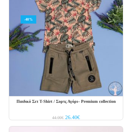
-40%
Παιδικό Σετ T-Shirt / Σορτς Αγόρι– Premium collection
Original
Current
26.40
€
44.00
€
price
price
was:
is:
44.00€.
26.40€.