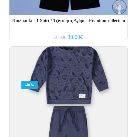
Παιδικό Σετ T-Shirt / Τζιν σορτς Αγόρι – Premium collection
Original
Current
30.00
€
50.00
€
price
price
was:
is:
50.00€.
30.00€.
-40%