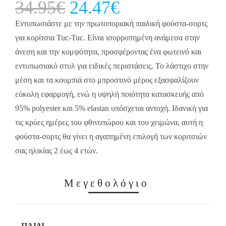
34.95
€
Original
24.47
€
Current
price
price
was:
is:
34.95€.
24.47€.
Εντυπωσιάστε με την πρωτοποριακή παιδική φούστα-σορτς
για κορίτσια Tuc-Tuc. Είναι ισορροπημένη ανάμεσα στην
άνεση και την κομψότητα, προσφέροντας ένα φωτεινό και
εντυπωσιακό στυλ για ειδικές περιστάσεις. Το λάστιχο στην
μέση και τα κουμπιά στο μπροστινό μέρος εξασφαλίζουν
εύκολη εφαρμογή, ενώ η υψηλή ποιότητα κατασκευής από
95% polyester και 5% elastan υπόσχεται αντοχή. Ιδανική για
τις κρύες ημέρες του φθινοπώρου και του χειμώνα, αυτή η
φούστα-σορτς θα γίνει η αγαπημένη επιλογή των κοριτσιών
σας ηλικίας 2 έως 4 ετών.
Μεγεθολόγιο
ΠΑΙΔΊ