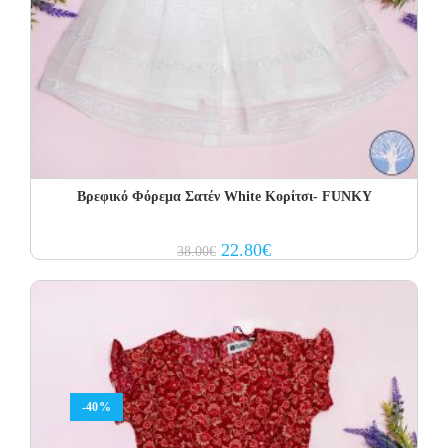
Βρεφικό Φόρεμα Σατέν White Κορίτσι- FUNKY
Original
Current
22.80
€
38.00
€
price
price
was:
is:
38.00€.
22.80€.
-40%