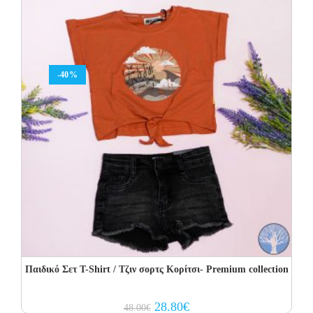
-40%
Παιδικό Σετ T-Shirt / Τζιν σορτς Κορίτσι- Premium collection
Original
Current
28.80
€
48.00
€