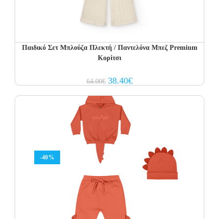
Παιδικό Σετ Μπλούζα Πλεκτή / Παντελόνα Μπεζ Premium
Κορίτσι
Original
Current
38.40
€
64.00
€
price
price
was:
is:
64.00€.
38.40€.
-40%