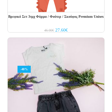
Βρεφικό Σετ 3τμχ Φόρμα / Φούτερ / Σκούφος Premium Unisex
Original
Current
27.60
€
46.00
€
price
price
was:
is:
46.00€.
27.60€.
-40%