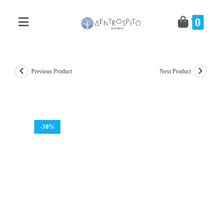
Skip
to
0
content
Previous Product
Next Product
-30%