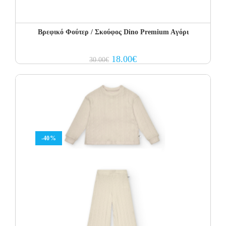
Βρεφικό Φούτερ / Σκούφος Dino Premium Aγόρι
Original
Current
18.00
€
30.00
€
price
price
was:
is:
30.00€.
18.00€.
-40%