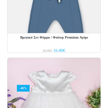
Βρεφικό Σετ Φόρμα / Φούτερ Premium Αγόρι
Original
Current
16.80
€
28.00
€
price
price
was:
is:
28.00€.
16.80€.
-40%