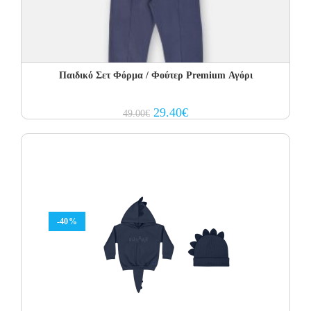
Παιδικό Σετ Φόρμα / Φούτερ Premium Αγόρι
Original
Current
29.40
€
49.00
€
price
price
was:
is:
49.00€.
29.40€.
-40%