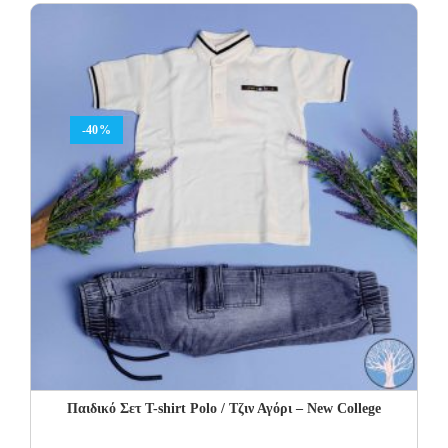
42.00€.
25.20€.
-40%
Παιδικό Σετ Τ-shirt Polo / Τζιν Αγόρι – New College