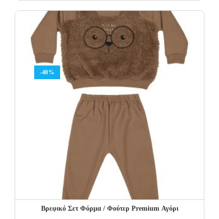
price
price
was:
is:
48.00€.
28.80€.
-40%
Βρεφικό Σετ Φόρμα / Φούτερ Premium Αγόρι