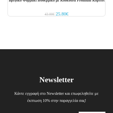
Βρεφικό Φορμάκι Ισοθερμικό με Kουκούλα Premium Κορίτσι
Original
Current
25.80
€
43.00
€
price
price
was:
is:
43.00€.
25.80€.
Newsletter
Κάντε εγγραφή στο Newsletter και επωφεληθείτε με
έκπτωση 10% στην παραγγελία σας!