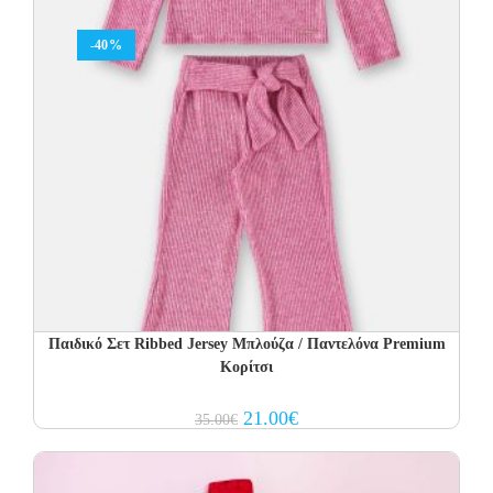
-40%
Παιδικό Σετ Ribbed Jersey Μπλούζα / Παντελόνα Premium
Κορίτσι
Original
Current
21.00
€
35.00
€
price
price
was:
is:
35.00€.
21.00€.