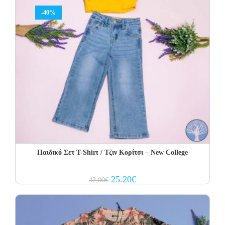
-40%
Παιδικό Σετ Τ-Shirt / Τζιν Κορίτσι – New College
Original
Current
25.20
€
42.00
€
price
price
was:
is:
42.00€.
25.20€.