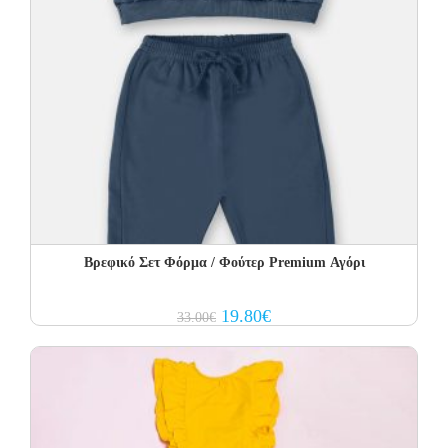
Βρεφικό Σετ Φόρμα / Φούτερ Premium Αγόρι
Original
Current
19.80
€
33.00
€
price
price
was:
is:
33.00€.
19.80€.