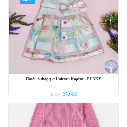
-40%
Παιδικό Φόρεμα Unicorn Κορίτσι- FUNKY
Original
Current
27.00
€
45.00
€
price
price
was:
is:
45.00€.
27.00€.