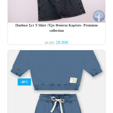
Παιδικό Σετ T-Shirt /Τζιν Φούστα Κορίτσι– Premium
collection
Original
Current
28.80
€
48.00
€
price
price
was:
is:
48.00€.
28.80€.
-40%