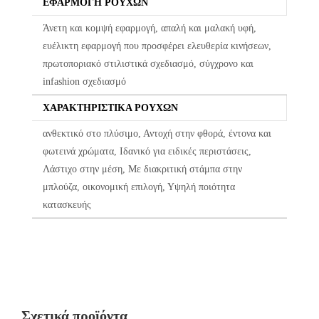
ΕΦΑΡΜΟΓΉ ΡΟΎΧΩΝ
διαδικασία ελέγχου πριν από την αποστολή τους.
Άνετη και κομψή εφαρμογή, απαλή και μαλακή υφή,
Σε περίπτωση που κάποιο προϊόν έχει παραδοθεί σε κάποιον
ευέλικτη εφαρμογή που προσφέρει ελευθερία κινήσεων,
πελάτη μας και είναι ελαττωματικό χωρίς να γίνει αντιληπτό από
πρωτοποριακό στιλιστικά σχεδιασμό, σύγχρονο και
εμάς, δεσμευόμαστε με άμεση αντικατάστασή του προϊόντος,
infashion σχεδιασμό
χωρίς καμία οικονομική επιβάρυνση του πελάτη.
ΧΑΡΑΚΤΗΡΙΣΤΙΚΆ ΡΟΎΧΩΝ
ανθεκτικό στο πλύσιμο, Αντοχή στην φθορά, έντονα και
φωτεινά χρώματα, Ιδανικό για ειδικές περιστάσεις,
Λάστιχο στην μέση, Με διακριτική στάμπα στην
μπλούζα, οικονομική επιλογή, Υψηλή ποιότητα
κατασκευής
Σχετικά προϊόντα