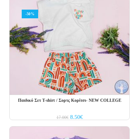
-50%
Παιδικό Σετ T-shirt / Σορτς Κορίτσι- NEW COLLEGE
Original
Current
8.50
€
17.00
€
price
price
was:
is:
17.00€.
8.50€.