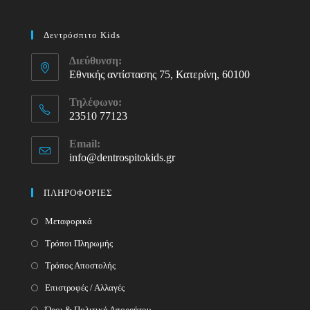
Δεντρόσπιτο Kids
Διεύθυνση:
Εθνικής αντίστασης 75, Κατερίνη, 60100
Τηλέφωνο:
23510 77123
Opens
Email:
in
info@dentrospitokids.gr
Opens
your
in
your
application
ΠΛΗΡΟΦΟΡΙΕΣ
application
Μεταφορικά
Τρόποι Πληρωμής
Τρόπος Αποστολής
Επιστροφές / Αλλαγές
Όροι & Πολιτική Απορρήτου