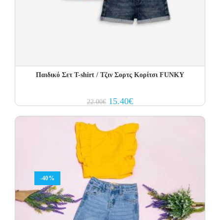
Παιδικό Σετ T-shirt / Τζιν Σορτς Κορίτσι FUNKY
Original
Current
15.40
€
22.00
€
price
price
was:
is:
22.00€.
15.40€.
-40%