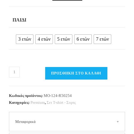
ΠΑΙΔΊ
3 ετών
4 ετών
5 ετών
6 ετών
7 ετών
Παιδικό
ΠΡΟΣΘΉΚΗ ΣΤΟ ΚΑΛΆΘΙ
Σετ
T-
Shirt
Κωδικός προϊόντος:
MO-124-R50254
/
Κατηγορίες:
Premium
,
Σετ Τ-shirt - Σορτς
Σορτς
Αγόρι
Μεταφορικά
–
Premium