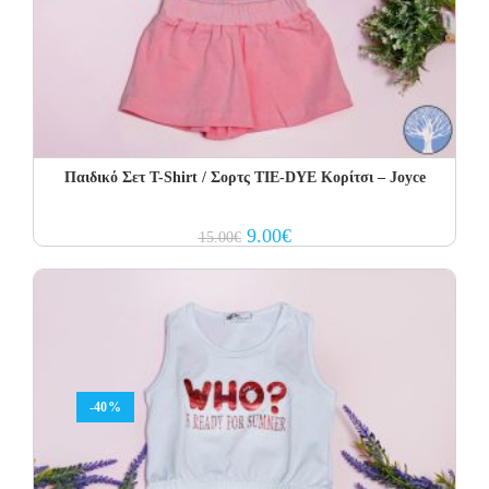
Παιδικό Σετ Τ-Shirt / Σορτς TIE-DYE Κορίτσι – Joyce
Original
Current
9.00
€
15.00
€
price
price
was:
is:
15.00€.
9.00€.
-40%