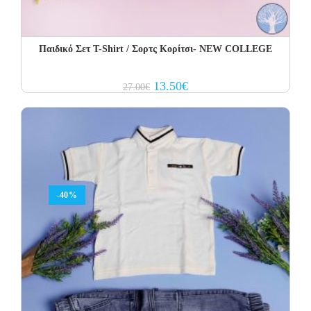
Παιδικό Σετ Τ-Shirt / Σορτς Κορίτσι- NEW COLLEGE
Original
Current
13.50
€
27.00
€
price
price
was:
is:
27.00€.
13.50€.
-40%