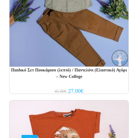
Παιδικό Σετ Πουκάμισο (λεπτό) / Παντελόνι (Ελαστικό) Αγόρι
– New College
Original
Current
27.00
€
45.00
€
price
price
was:
is:
45.00€.
27.00€.