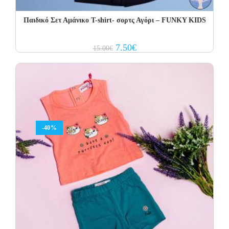
Παιδικό Σετ Αμάνικο T-shirt- σορτς Αγόρι – FUNKY KIDS
Original
Current
7.50
€
15.00
€
price
price
was:
is:
15.00€.
7.50€.
-40%