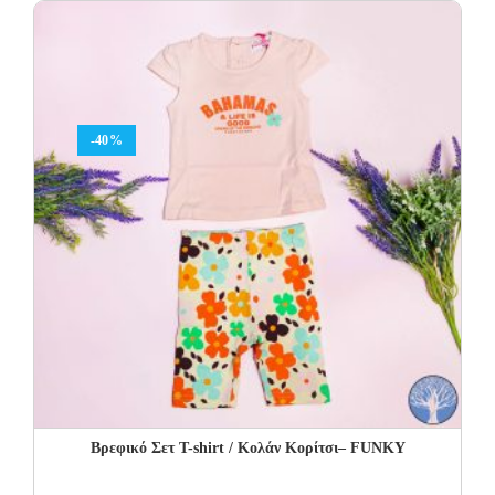
27.00€.
13.50€.
-40%
Βρεφικό Σετ Τ-shirt / Κολάν Κορίτσι– FUNKY