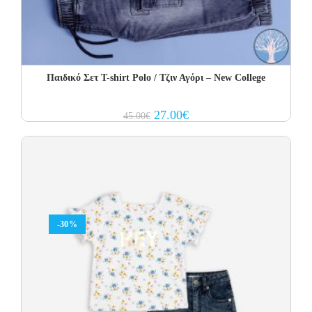
Παιδικό Σετ Τ-shirt Polo / Τζιν Αγόρι – New College
Original
Current
27.00
€
45.00
€
price
price
was:
is:
45.00€.
27.00€.
-30%