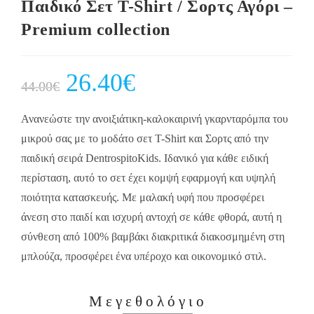
Παιδικό Σετ T-Shirt / Σορτς Αγόρι –
Premium collection
Original
26.40
€
Current
44.00
€
price
price
was:
is:
44.00€.
26.40€.
Ανανεώστε την ανοιξιάτικη-καλοκαιρινή γκαρνταρόμπα του
μικρού σας με το μοδάτο σετ T-Shirt και Σορτς από την
παιδική σειρά DentrospitoKids. Ιδανικό για κάθε ειδική
περίσταση, αυτό το σετ έχει κομψή εφαρμογή και υψηλή
ποιότητα κατασκευής. Με μαλακή υφή που προσφέρει
άνεση στο παιδί και ισχυρή αντοχή σε κάθε φθορά, αυτή η
σύνθεση από 100% βαμβάκι διακριτικά διακοσμημένη στη
μπλούζα, προσφέρει ένα υπέροχο και οικονομικό στιλ.
Μεγεθολόγιο