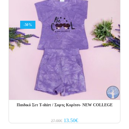
-50%
Παιδικό Σετ T-shirt / Σορτς Κορίτσι- NEW COLLEGE
Original
Current
13.50
€
27.00
€
price
price
was:
is: