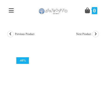
Skip
to
0
content
Previous Product
Next Product
-40%