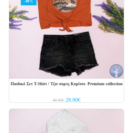
-40%
Παιδικό Σετ T-Shirt / Τζιν σορτς Κορίτσι- Premium collection
Original
Current
28.80
€
48.00
€
price
price
was:
is:
48.00€.
28.80€.