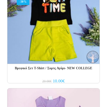
-50%
Βρεφικό Σετ Τ-Shirt / Σορτς Αγόρι- NEW COLLEGE
Original
Current
10.00
€
20.00
€
price
price
was:
is:
20.00€.
10.00€.