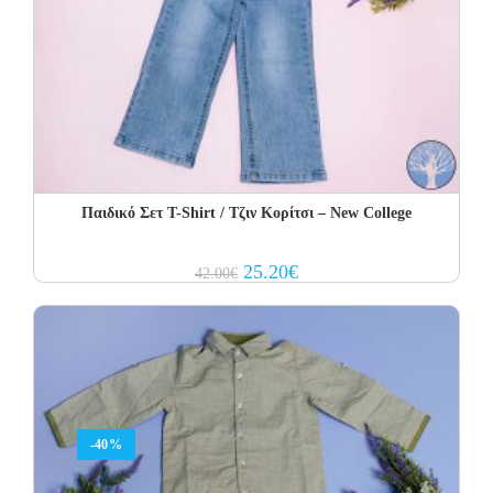
Παιδικό Σετ Τ-Shirt / Τζιν Κορίτσι – New College
Original
Current
25.20
€
42.00
€
price
price
was:
is:
42.00€.
25.20€.
-40%