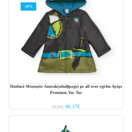
-30%
Παιδικό Μπουφάν Anorak(αδιάβροχο) με all over σχέδιο Αγόρι
Premium Tuc Tuc
Original
Current
46.17
€
65.95
€
price
price
was:
is:
65.95€.
46.17€.