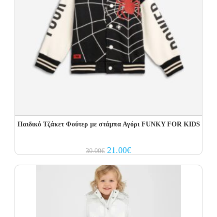
Παιδικό Τζάκετ Φούτερ με στάμπα Αγόρι FUNKY FOR KIDS
Original
Current
21.00
€
30.00
€
price
price
was:
is:
30.00€.
21.00€.