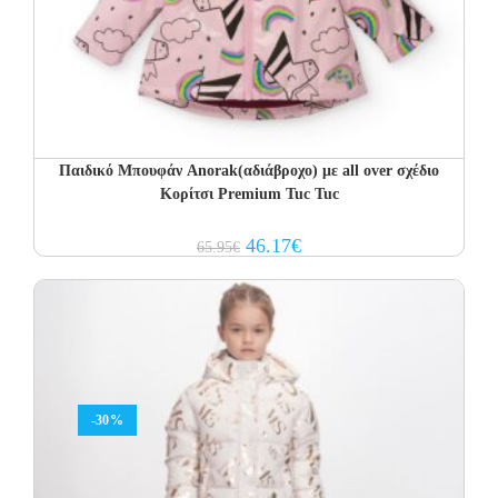
Παιδικό Μπουφάν Anorak(αδιάβροχο) με all over σχέδιο
Κορίτσι Premium Tuc Tuc
Original
Current
46.17
€
65.95
€
price
price
was:
is:
65.95€.
46.17€.
-30%