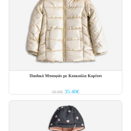
Παιδικό Μπουφάν με Κουκούλα Κορίτσι
Original
Current
35.40
€
59.00
€
price
price
was:
is:
59.00€.
35.40€.