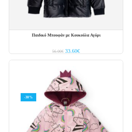
Παιδικό Μπουφάν με Κουκούλα Αγόρι
Original
Current
33.60
€
56.00
€
price
price
was:
is:
56.00€.
33.60€.
-30%