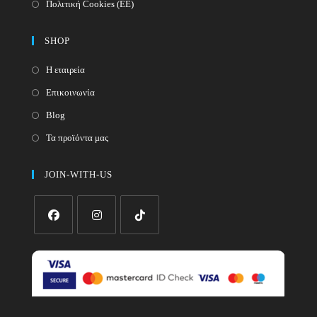
Πολιτική Cookies (ΕΕ)
SHOP
Η εταιρεία
Επικοινωνία
Blog
Τα προϊόντα μας
JOIN-WITH-US
Opens
Opens
Opens
in
in
in
a
a
a
new
new
new
tab
tab
tab