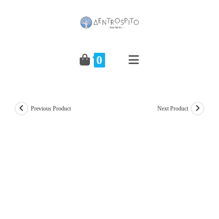
Skip
to
content
0
Previous Product
Next Product