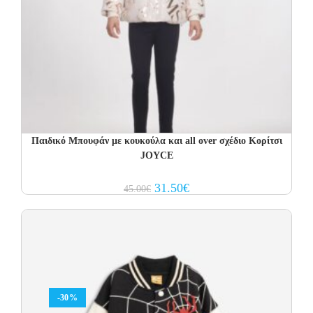
Παιδικό Μπουφάν με κουκούλα και all over σχέδιο Κορίτσι
JOYCE
Original
Current
31.50
€
45.00
€
price
price
was:
is:
45.00€.
31.50€.
-30%