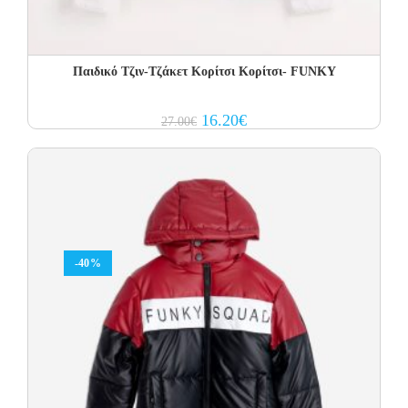
Παιδικό Τζιν-Τζάκετ Κορίτσι Κορίτσι- FUNKY
Original
Current
16.20
€
27.00
€
price
price
was:
is:
27.00€.
16.20€.
-40%