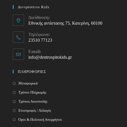
Δεντρόσπιτο Kids
Διεύθυνση:
Εθνικής αντίστασης 75, Κατερίνη, 60100
Τηλέφωνο:
23510 77123
Opens
Email:
in
info@dentrospitokids.gr
Opens
your
in
your
application
ΠΛΗΡΟΦΟΡΙΕΣ
application
Μεταφορικά
Τρόποι Πληρωμής
Τρόπος Αποστολής
Επιστροφές / Αλλαγές
Όροι & Πολιτική Απορρήτου