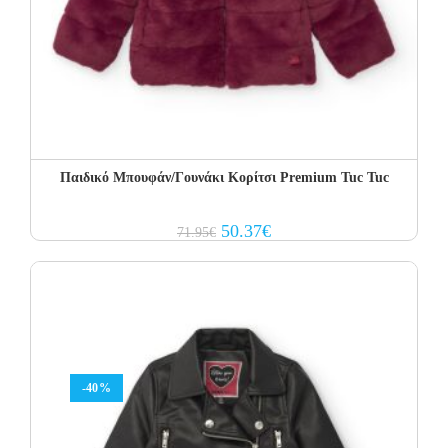
Παιδικό Μπουφάν/Γουνάκι Κορίτσι Premium Tuc Tuc
Original
Current
50.37
€
71.95
€
price
price
was:
is:
71.95€.
50.37€.
-40%