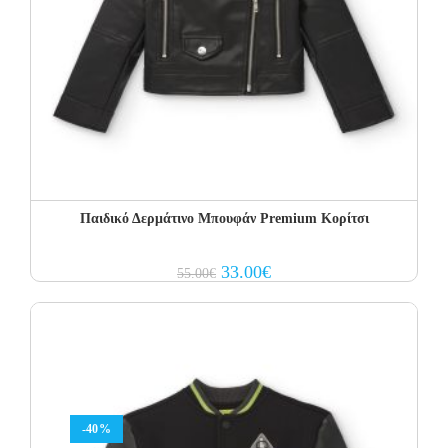
Παιδικό Δερμάτινο Μπουφάν Premium Κορίτσι
Original
Current
33.00
€
55.00
€
price
price
was:
is:
55.00€.
33.00€.
-40%