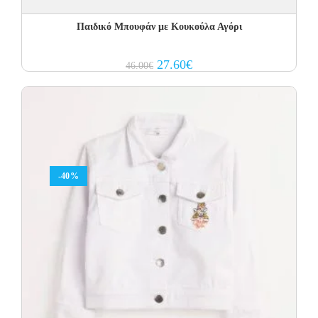
Παιδικό Μπουφάν με Κουκούλα Αγόρι
Original
Current
27.60
€
46.00
€
price
price
was:
is:
46.00€.
27.60€.
-40%