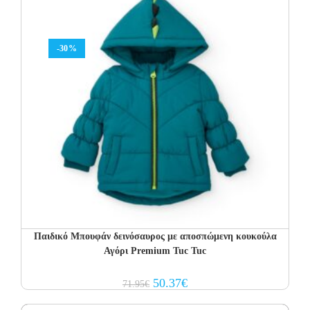
-30%
Παιδικό Μπουφάν δεινόσαυρος με αποσπώμενη κουκούλα
Αγόρι Premium Tuc Tuc
Original
Current
50.37
€
71.95
€
price
price
was:
is:
71.95€.
50.37€.