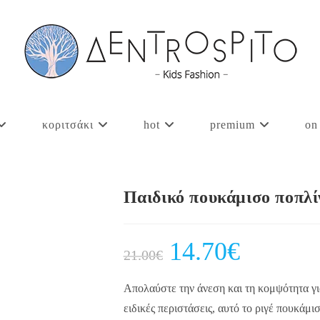
κοριτσάκι
hot
premium
on
Παιδικό πουκάμισο ποπλ
Original
14.70
€
Current
21.00
€
price
price
was:
is:
21.00€.
14.70€.
Απολαύστε την άνεση και τη κομψότητα για
ειδικές περιστάσεις, αυτό το ριγέ πουκάμ