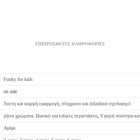
από εμάς, δεσμευόμαστε με άμεση αντικατάστασ
ΕΠΙΠΡΌΣΘΕΤΕΣ ΠΛΗΡΟΦΟΡΊΕΣ
Funky for kids
on sale
Άνετη και κομψή εφαρμογή, σύγχρονο και infashion σχεδιασμό
γήινα χρώματα, Ιδανικό για ειδικές περιστάσεις, Υψηλή ποιότητα κ
Αγόρι