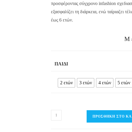
προσφέροντας σύγχρονο infashion σχεδιασ
εξασφαλίζει τη διάρκεια, ενώ ταίριαζει τέλ
έως 6 ετών.
Μ
ΠΑΙΔΊ
2 ετών
3 ετών
4 ετών
5 ετών
Παιδικό
ΠΡΟΣΘΉΚΗ ΣΤΟ ΚΑ
πουκάμισο
ποπλίνα