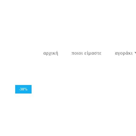
Skip
to
content
αρχική
ποιοι είμαστε
αγοράκι
-30%