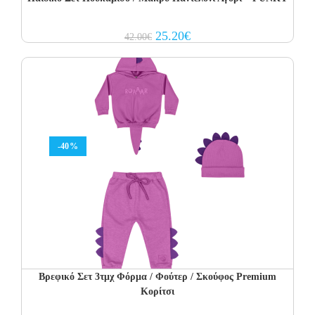
Original
Current
25.20
€
42.00
€
price
price
was:
is:
42.00€.
25.20€.
-40%
Βρεφικό Σετ 3τμχ Φόρμα / Φούτερ / Σκούφος Premium
Κορίτσι