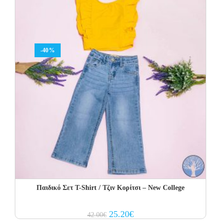
-40%
Παιδικό Σετ Τ-Shirt / Τζιν Κορίτσι – New College
Original
Current
25.20
€
42.00
€
price
price