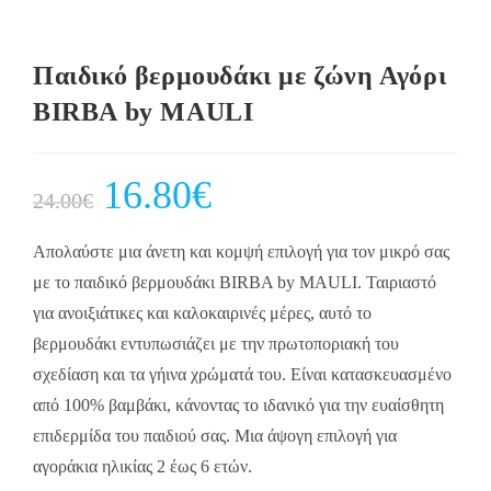
Παιδικό βερμουδάκι με ζώνη Αγόρι
BIRBA by MAULI
Original
16.80
€
Current
24.00
€
price
price
was:
is:
24.00€.
16.80€.
Απολαύστε μια άνετη και κομψή επιλογή για τον μικρό σας
με το παιδικό βερμουδάκι BIRBA by MAULI. Ταιριαστό
για ανοιξιάτικες και καλοκαιρινές μέρες, αυτό το
βερμουδάκι εντυπωσιάζει με την πρωτοποριακή του
σχεδίαση και τα γήινα χρώματά του. Είναι κατασκευασμένο
από 100% βαμβάκι, κάνοντας το ιδανικό για την ευαίσθητη
επιδερμίδα του παιδιού σας. Μια άψογη επιλογή για
αγοράκια ηλικίας 2 έως 6 ετών.