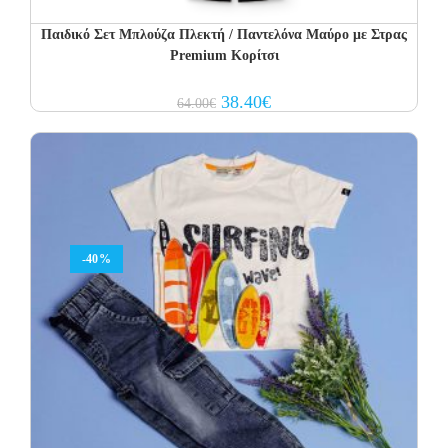
Παιδικό Σετ Μπλούζα Πλεκτή / Παντελόνα Μαύρο με Στρας
Premium Κορίτσι
Original
Current
38.40
€
64.00
€
price
price
was:
is:
64.00€.
38.40€.
-40%