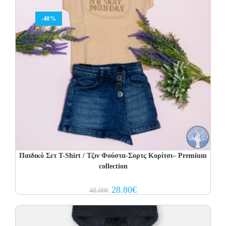
-40%
Παιδικό Σετ T-Shirt / Τζιν Φούστα-Σορτς Κορίτσι– Premium
collection
Original
Current
28.80
€
48.00
€
price
price
was:
is:
48.00€.
28.80€.