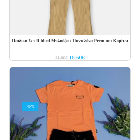
Παιδικό Σετ Ribbed Μπλούζα / Παντελόνα Premium Κορίτσι
Original
Current
18.60
€
31.00
€
price
price
was:
is:
31.00€.
18.60€.
-40%