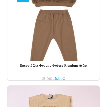
Βρεφικό Σετ Φόρμα / Φούτερ Premium Αγόρι
Original
Current
16.80
€
28.00
€
price
price
was:
is:
28.00€.
16.80€.