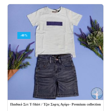
was:
is:
42.00€.
25.20€.
-40%
Παιδικό Σετ T-Shirt / Τζιν Σορτς Αγόρι– Premium collection