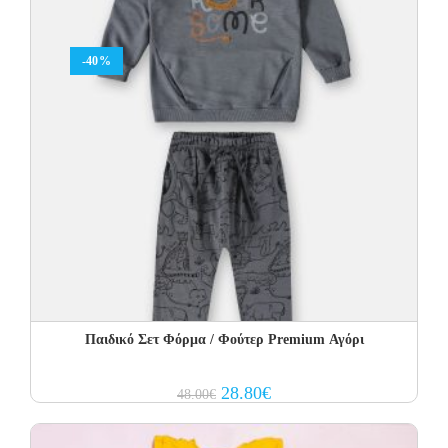
-40%
Παιδικό Σετ Φόρμα / Φούτερ Premium Αγόρι
Original
Current
28.80
€
48.00
€
price
price
was:
is:
48.00€.
28.80€.