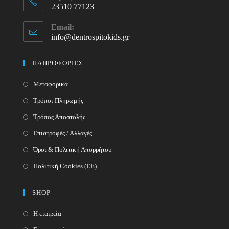
23510 77123
Opens
Email:
in
info@dentrospitokids.gr
Opens
your
in
your
application
ΠΛΗΡΟΦΟΡΙΕΣ
application
Μεταφορικά
Τρόποι Πληρωμής
Τρόπος Αποστολής
Επιστροφές / Αλλαγές
Όροι & Πολιτική Απορρήτου
Πολιτική Cookies (ΕΕ)
SHOP
Η εταιρεία