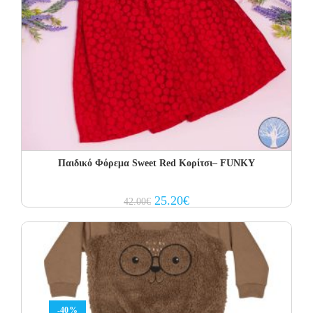
Παιδικό Φόρεμα Sweet Red Κορίτσι– FUNKY
Original
Current
25.20
€
42.00
€
price
price
was:
is:
42.00€.
25.20€.
-40%