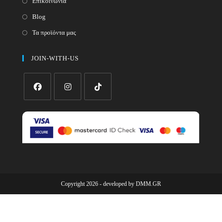
Επικοινωνία
Blog
Τα προϊόντα μας
JOIN-WITH-US
Opens
Opens
Opens
in
in
in
a
a
a
new
new
new
tab
tab
tab
Copyright 2026 - developed by
DMM.GR