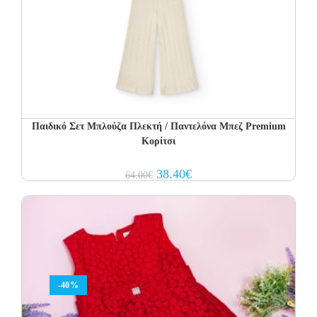
Παιδικό Σετ Μπλούζα Πλεκτή / Παντελόνα Μπεζ Premium
Κορίτσι
Original
Current
38.40
€
64.00
€
price
price
was:
is:
64.00€.
38.40€.
-40%