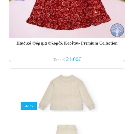
Παιδικό Φόρεμα Φλοράλ Κορίτσι- Premium Collection
Original
Current
21.00
€
35.00
€
price
price
was:
is:
35.00€.
21.00€.
-40%