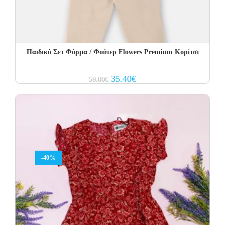
Παιδικό Σετ Φόρμα / Φούτερ Flowers Premium Κορίτσι
Original
Current
35.40
€
59.00
€
price
price
was:
is:
59.00€.
35.40€.
-40%