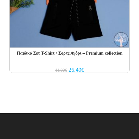
Παιδικό Σετ T-Shirt / Σορτς Αγόρι – Premium collection
Original
Current
26.40
€
44.00
€
price
price
was:
is:
44.00€.
26.40€.