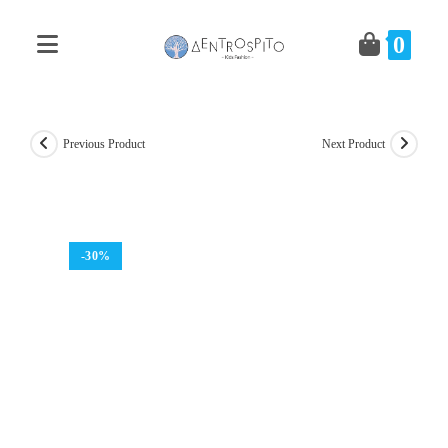
Skip
to
0
content
Previous Product
Next Product
-30%