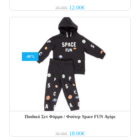
Original
Current
12.00
€
20.00
€
price
price
was:
is:
20.00€.
12.00€.
-40%
Παιδικό Σετ Φόρμα / Φούτερ Space FUN Αγόρι
Original
Current
18.00
€
30.00
€
price
price