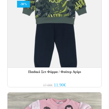
-30%
Παιδικό Σετ Φόρμα / Φούτερ Αγόρι
Original
Current
11.90
€
17.00
€
price
price
was:
is:
17.00€.
11.90€.