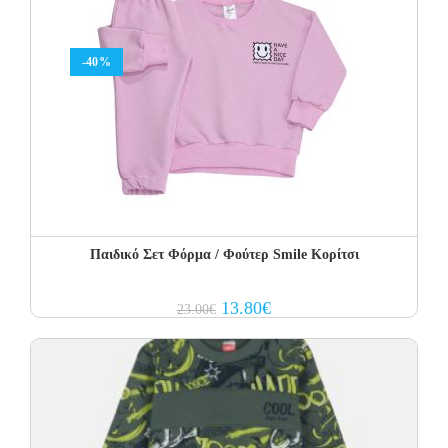
-40%
Παιδικό Σετ Φόρμα / Φούτερ Smile Κορίτσι
Original
Current
13.80
€
23.00
€
price
price
was:
is:
23.00€.
13.80€.