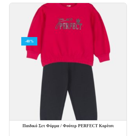
was:
is:
30.00€.
18.00€.
-40%
Παιδικό Σετ Φόρμα / Φούτερ PERFECT Kορίτσι