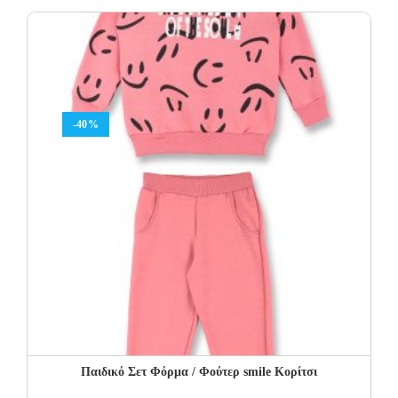
was:
is:
25.00€.
15.00€.
-40%
Παιδικό Σετ Φόρμα / Φούτερ smile Κορίτσι