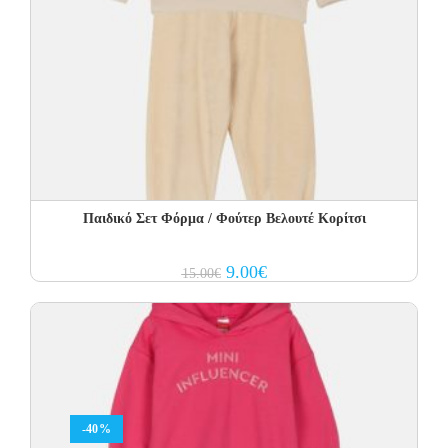
Παιδικό Σετ Φόρμα / Φούτερ Βελουτέ Κορίτσι
Original
Current
9.00
€
15.00
€
price
price
was:
is:
15.00€.
9.00€.
-40%