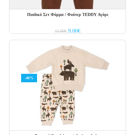
Παιδικό Σετ Φόρμα / Φούτερ TEDDY Αγόρι
Original
Current
9.00
€
15.00
€
price
price
was:
is:
15.00€.
9.00€.
-40%