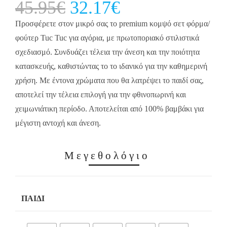
45.95
€
Original
32.17
€
Current
price
price
was:
is:
45.95€.
32.17€.
Προσφέρετε στον μικρό σας το premium κομψό σετ φόρμα/
φούτερ Tuc Tuc για αγόρια, με πρωτοποριακό στιλιστικά
σχεδιασμό. Συνδυάζει τέλεια την άνεση και την ποιότητα
κατασκευής, καθιστώντας το το ιδανικό για την καθημερινή
χρήση. Με έντονα χρώματα που θα λατρέψει το παιδί σας,
αποτελεί την τέλεια επιλογή για την φθινοπωρινή και
χειμωνιάτικη περίοδο. Αποτελείται από 100% βαμβάκι για
μέγιστη αντοχή και άνεση.
Μεγεθολόγιο
ΠΑΙΔΊ