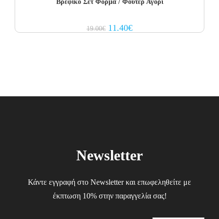
Βρεφικό Σετ Φόρμα / Φούτερ Αγόρι
Original
Current
11.40
€
19.00
€
price
price
was:
is:
19.00€.
11.40€.
Newsletter
Κάντε εγγραφή στο Newsletter και επωφεληθείτε με
έκπτωση 10% στην παραγγελία σας!