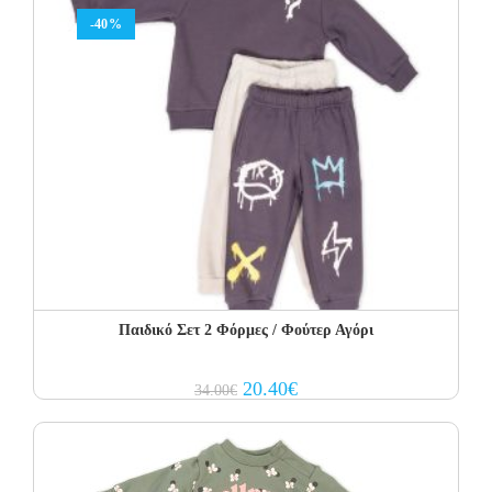
-40%
Παιδικό Σετ 2 Φόρμες / Φούτερ Αγόρι
Original
Current
20.40
€
34.00
€
price
price
was:
is:
34.00€.
20.40€.