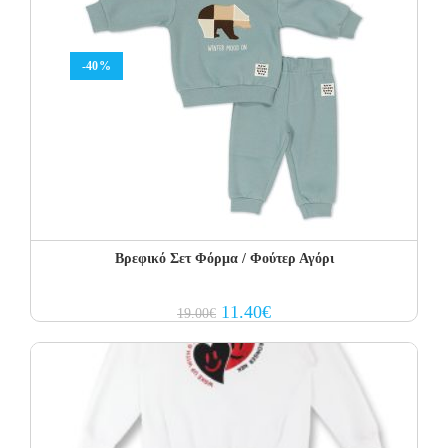
-40%
Βρεφικό Σετ Φόρμα / Φούτερ Αγόρι
Original
Current
11.40
€
19.00
€
price
price
was:
is:
19.00€.
11.40€.