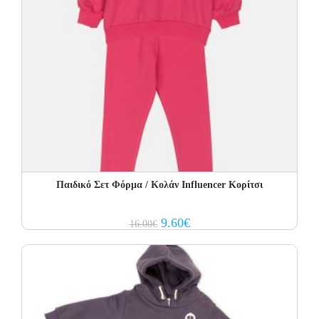
Παιδικό Σετ Φόρμα / Κολάν Influencer Κορίτσι
Original
Current
9.60
€
16.00
€
price
price
was:
is:
16.00€.
9.60€.