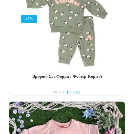
-40%
Βρεφικό Σετ Φόρμα / Φούτερ Κορίτσι
Original
Current
13.20
€
22.00
€
price
price
was:
is:
22.00€.
13.20€.