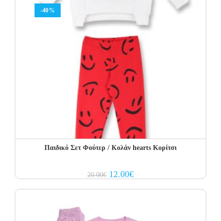
-40%
Παιδικό Σετ Φούτερ / Κολάν hearts Κορίτσι
Original
Current
12.00
€
20.00
€
price
price
was:
is:
20.00€.
12.00€.