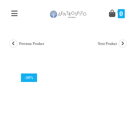
Skip
to
0
content
Previous Product
Next Product
-30%