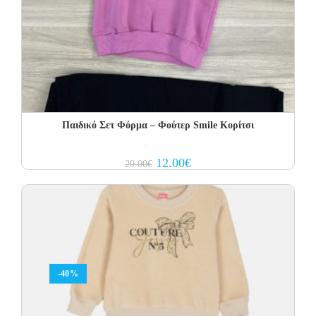
Παιδικό Σετ Φόρμα – Φούτερ Smile Κορίτσι
Original
Current
12.00
€
20.00
€
price
price
was:
is:
20.00€.
12.00€.
-40%