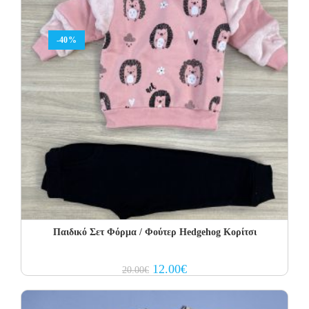
-40%
Παιδικό Σετ Φόρμα / Φούτερ Hedgehog Κορίτσι
Original
Current
12.00
€
20.00
€
price
price
was:
is:
20.00€.
12.00€.