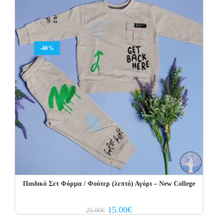
-40%
Παιδικό Σετ Φόρμα / Φούτερ (λεπτό) Αγόρι – New College
Original
Current
15.00
€
25.00
€
price
price