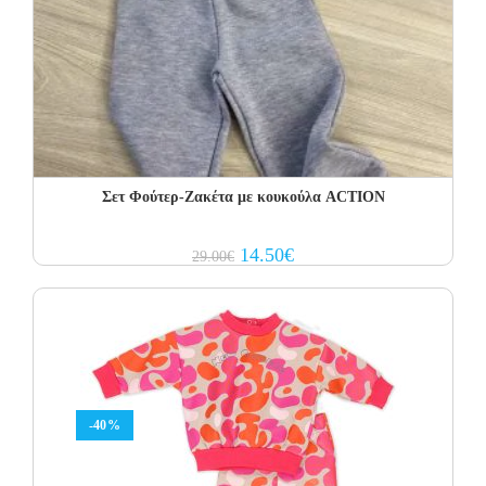
Σετ Φoύτερ-Ζακέτα με κουκούλα ACTION
Original
Current
14.50
€
29.00
€
price
price
was:
is:
29.00€.
14.50€.
-40%