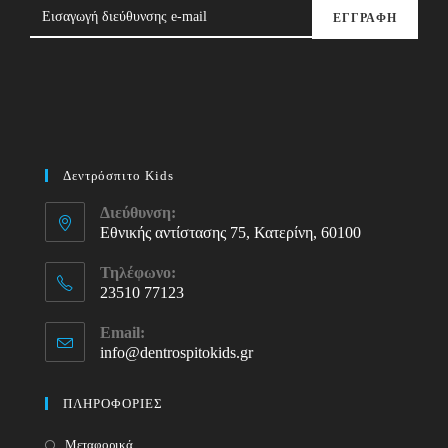
ΕΓΓΡΑΦΗ
Δεντρόσπιτο Kids
Διεύθυνση:
Εθνικής αντίστασης 75, Κατερίνη, 60100
Τηλέφωνο:
23510 77123
Opens
Email:
in
info@dentrospitokids.gr
Opens
your
in
your
application
ΠΛΗΡΟΦΟΡΙΕΣ
application
Μεταφορικά