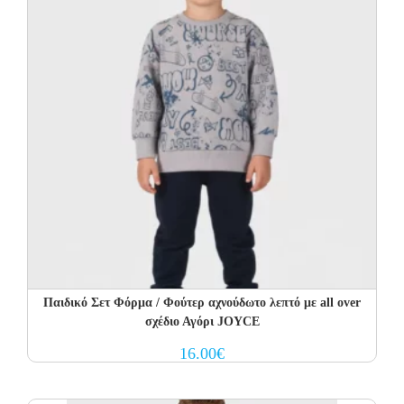
Παιδικό Σετ Φόρμα / Φούτερ αχνούδωτο λεπτό με all over
σχέδιο Αγόρι JOYCE
16.00
€