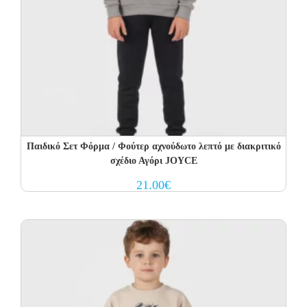
Παιδικό Σετ Φόρμα / Φούτερ αχνούδωτο λεπτό με διακριτικό
σχέδιο Αγόρι JOYCE
21.00
€