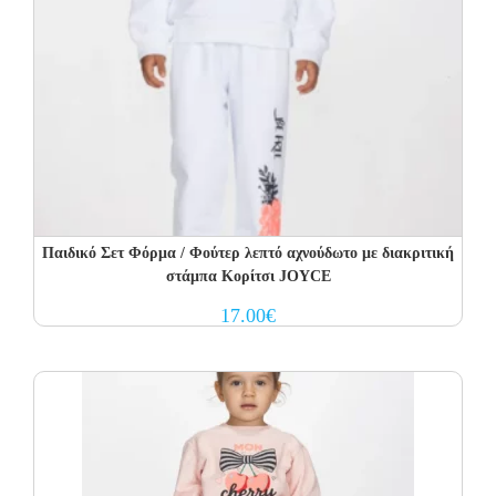
Παιδικό Σετ Φόρμα / Φούτερ λεπτό αχνούδωτο με διακριτική
στάμπα Κορίτσι JOYCE
17.00
€