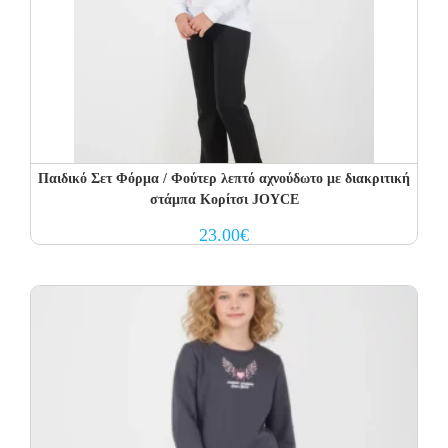
Παιδικό Σετ Φόρμα / Φούτερ λεπτό αχνούδωτο με διακριτική
στάμπα Κορίτσι JOYCE
23.00
€