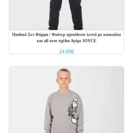
Παιδικό Σετ Φόρμα / Φούτερ αχνούδωτο λεπτό με κουκούλα
και all over σχέδιο Αγόρι JOYCE
24.00
€