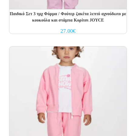
Παιδικό Σετ 3 τμχ Φόρμα / Φούτερ ζακέτα λεπτό αχνούδωτο με
κουκούλα και στάμπα Κορίτσι JOYCE
27.00
€