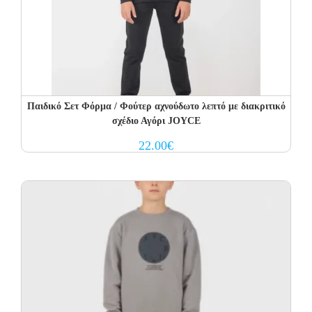
Παιδικό Σετ Φόρμα / Φούτερ αχνούδωτο λεπτό με διακριτικό
σχέδιο Αγόρι JOYCE
22.00
€