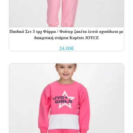
Παιδικό Σετ 3 τμχ Φόρμα / Φούτερ ζακέτα λεπτό αχνούδωτο με
διακριτική στάμπα Κορίτσι JOYCE
24.00
€