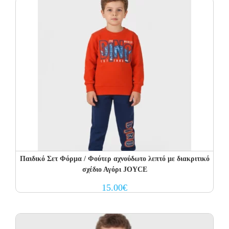
Παιδικό Σετ Φόρμα / Φούτερ αχνούδωτο λεπτό με διακριτικό
σχέδιο Αγόρι JOYCE
15.00
€