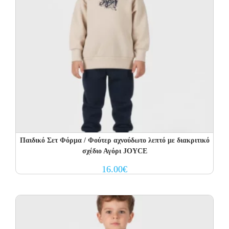
Παιδικό Σετ Φόρμα / Φούτερ αχνούδωτο λεπτό με διακριτικό
σχέδιο Αγόρι JOYCE
16.00
€