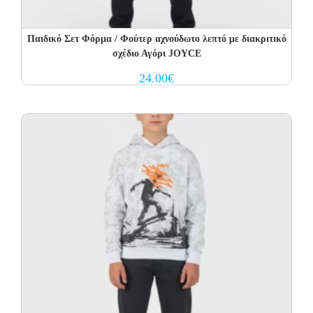
Παιδικό Σετ Φόρμα / Φούτερ αχνούδωτο λεπτό με διακριτικό
σχέδιο Αγόρι JOYCE
24.00
€