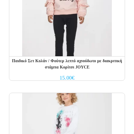
Παιδικό Σετ Κολάν / Φούτερ λεπτό αχνούδωτο με διακριτική
στάμπα Κορίτσι JOYCE
15.00
€