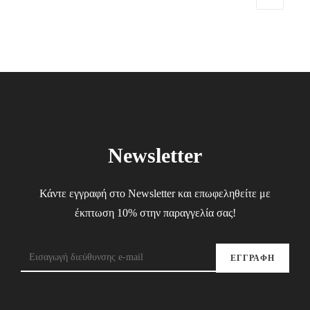
Newsletter
Κάντε εγγραφή στο Newsletter και επωφεληθείτε με
έκπτωση 10% στην παραγγελία σας!
ΕΓΓΡΑΦΗ