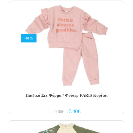
19.00€.
11.40€.
-40%
Παιδικό Σετ Φόρμα / Φούτερ PARIS Κορίτσι
Original
Current
17.40
€
29.00
€
price
price
was:
is:
29.00€.
17.40€.