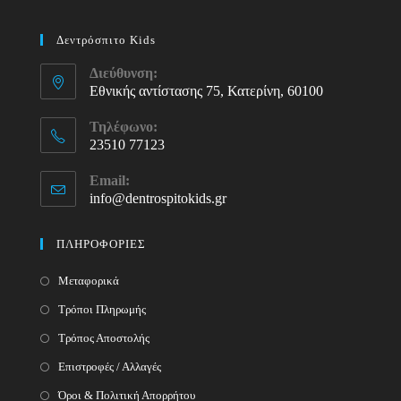
Δεντρόσπιτο Kids
Διεύθυνση:
Εθνικής αντίστασης 75, Κατερίνη, 60100
Τηλέφωνο:
23510 77123
Opens
Email:
in
info@dentrospitokids.gr
Opens
your
in
your
application
ΠΛΗΡΟΦΟΡΙΕΣ
application
Μεταφορικά
Τρόποι Πληρωμής
Τρόπος Αποστολής
Επιστροφές / Αλλαγές
Όροι & Πολιτική Απορρήτου