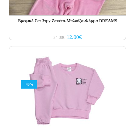
Βρεφικό Σετ 3τμχ Ζακέτα-Μπλούζα-Φόρμα DREAMS
Original
Current
12.00
€
24.00
€
price
price
was:
is:
24.00€.
12.00€.
-40%