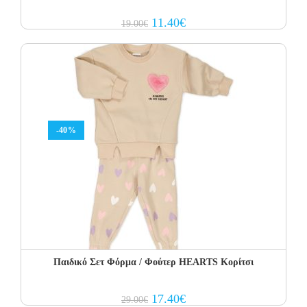
Original
Current
11.40
€
19.00
€
price
price
was:
is:
19.00€.
11.40€.
-40%
Παιδικό Σετ Φόρμα / Φούτερ HEARTS Κορίτσι
Original
Current
17.40
€
29.00
€
price
price