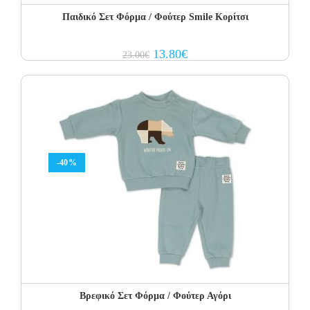
Παιδικό Σετ Φόρμα / Φούτερ Smile Κορίτσι
Original
Current
13.80
€
23.00
€
price
price
was:
is:
23.00€.
13.80€.
-40%
Βρεφικό Σετ Φόρμα / Φούτερ Αγόρι