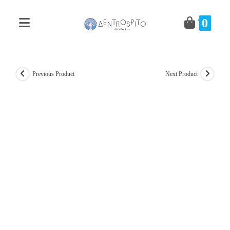
Skip
to
0
content
Previous Product
Next Product