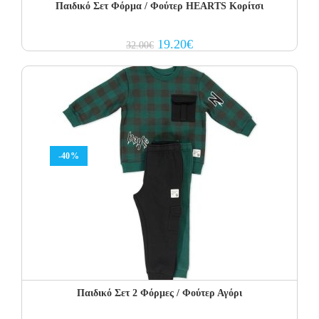
Παιδικό Σετ Φόρμα / Φούτερ HEARTS Κορίτσι
Original
Current
19.20
€
32.00
€
price
price
was:
is:
32.00€.
19.20€.
-40%
Παιδικό Σετ 2 Φόρμες / Φούτερ Αγόρι