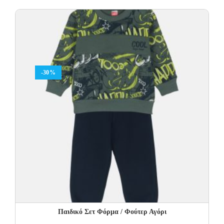
was:
is:
29.00€.
17.40€.
-30%
Παιδικό Σετ Φόρμα / Φούτερ Αγόρι