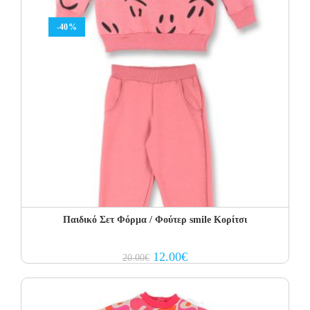
-40%
Παιδικό Σετ Φόρμα / Φούτερ smile Κορίτσι
Original
Current
12.00
€
20.00
€
price
price
was:
is:
20.00€.
12.00€.