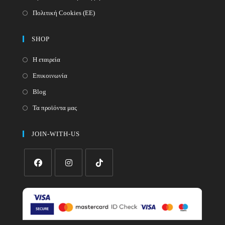
Πολιτική Cookies (ΕΕ)
SHOP
Η εταιρεία
Επικοινωνία
Blog
Τα προϊόντα μας
JOIN-WITH-US
Opens
Opens
Opens
in
in
in
a
a
a
new
new
new