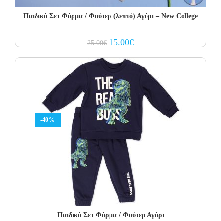
Παιδικό Σετ Φόρμα / Φούτερ (λεπτό) Αγόρι – New College
Original
Current
15.00
€
25.00
€
price
price
was:
is:
25.00€.
15.00€.
-40%
Παιδικό Σετ Φόρμα / Φούτερ Αγόρι