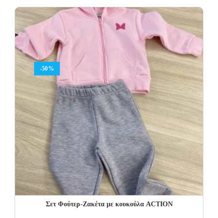
was:
is:
22.00€.
13.20€.
-50%
Σετ Φoύτερ-Ζακέτα με κουκούλα ACTION