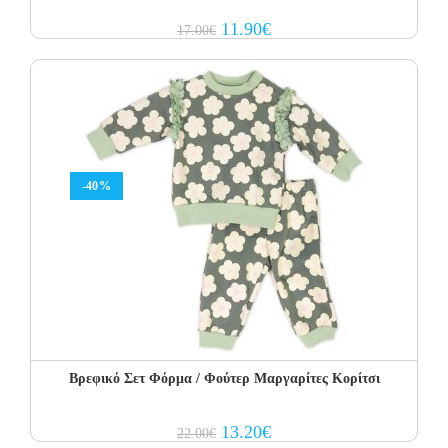
Original
Current
11.90
€
17.00
€
price
price
was:
is:
17.00€.
11.90€.
-40%
Βρεφικό Σετ Φόρμα / Φούτερ Μαργαρίτες Κορίτσι
Original
Current
13.20
€
22.00
€
price
price