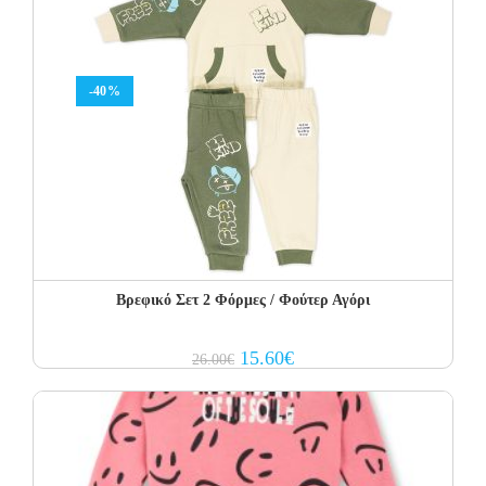
-40%
Βρεφικό Σετ 2 Φόρμες / Φούτερ Αγόρι
Original
Current
15.60
€
26.00
€
price
price
was:
is:
26.00€.
15.60€.