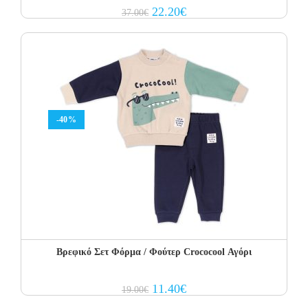
Original
Current
22.20
€
37.00
€
price
price
was:
is:
37.00€.
22.20€.
-40%
Βρεφικό Σετ Φόρμα / Φούτερ Crococool Αγόρι
Original
Current
11.40
€
19.00
€
price
price
was:
is: