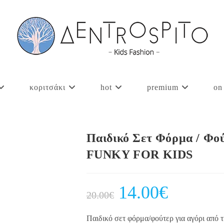
κοριτσάκι
hot
premium
on
Παιδικό Σετ Φόρμα / Φού
FUNKY FOR KIDS
Original
14.00
€
Current
20.00
€
price
price
was:
is:
20.00€.
14.00€.
Παιδικό σετ φόρμα/φούτερ για αγόρι από τ