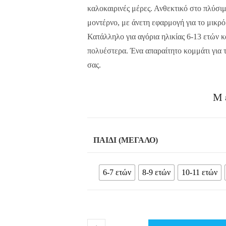
καλοκαιρινές μέρες. Ανθεκτικό στο πλύσι
μοντέρνο, με άνετη εφαρμογή για το μικρό
Κατάλληλο για αγόρια ηλικίας 6-13 ετών 
πολυέστερα. Ένα απαραίτητο κομμάτι για 
σας.
Μ
ΠΑΙΔΊ (ΜΕΓΆΛΟ)
6-7 ετών
8-9 ετών
10-11 ετών
Παιδικό