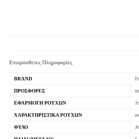
Επιπρόσθετες Πληροφορίες
BRAND
F
ΠΡΟΣΦΟΡΈΣ
on
ΕΦΑΡΜΟΓΉ ΡΟΎΧΩΝ
Ά
ΧΑΡΑΚΤΗΡΙΣΤΙΚΆ ΡΟΎΧΩΝ
α
ΦΎΛΟ
Α