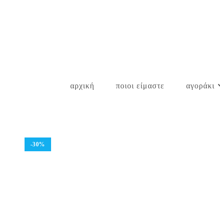
Skip
to
content
αρχική
ποιοι είμαστε
αγοράκι
-30%