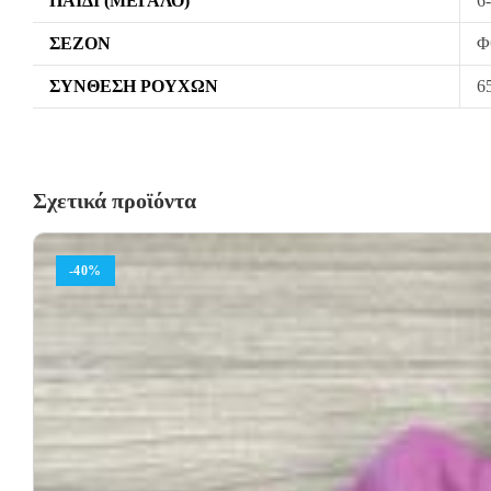
ΠΑΙΔΊ (ΜΕΓΆΛΟ)
6
ΣΕΖΌΝ
Φ
ΣΎΝΘΕΣΗ ΡΟΎΧΩΝ
6
Σχετικά προϊόντα
-40%