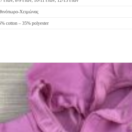
-7 ετών, 8-9 ετών, 10-11 ετών, 12-13 ετών
θινόπωρο-Χειμώνας
5% cotton – 35% polyester