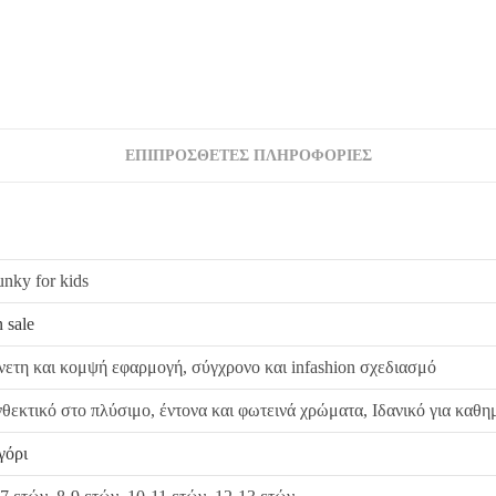
Όλα τα προϊόντα περνούν από μία λεπτομερή και
Σε περίπτωση που κάποιο προϊόν έχει παραδοθεί
από εμάς, δεσμευόμαστε με άμεση αντικατάστασ
ΕΠΙΠΡΌΣΘΕΤΕΣ ΠΛΗΡΟΦΟΡΊΕΣ
unky for kids
 sale
νετη και κομψή εφαρμογή, σύγχρονο και infashion σχεδιασμό
νθεκτικό στο πλύσιμο, έντονα και φωτεινά χρώματα, Ιδανικό για καθη
γόρι