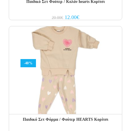
Παιδικό Σετ Φούτερ / Κολάν hearts Κορίτσι
Original
Current
12.00
€
20.00
€
price
price
was:
is:
20.00€.
12.00€.
-40%
Παιδικό Σετ Φόρμα / Φούτερ HEARTS Κορίτσι