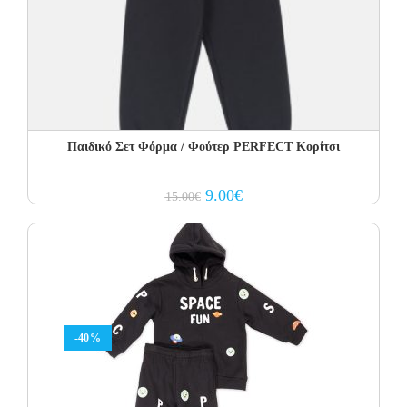
Παιδικό Σετ Φόρμα / Φούτερ PERFECT Kορίτσι
Original
Current
9.00
€
15.00
€
price
price
was:
is:
15.00€.
9.00€.
-40%