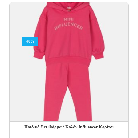
was:
is:
29.00€.
17.40€.
-40%
Παιδικό Σετ Φόρμα / Κολάν Influencer Κορίτσι