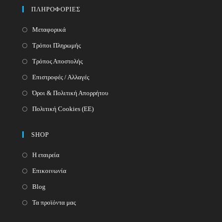
your
application
ΠΛΗΡΟΦΟΡΙΕΣ
application
Μεταφορικά
Τρόποι Πληρωμής
Τρόπος Αποστολής
Επιστροφές / Αλλαγές
Όροι & Πολιτική Απορρήτου
Πολιτική Cookies (ΕΕ)
SHOP
Η εταιρεία
Επικοινωνία
Blog
Τα προϊόντα μας