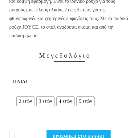
και κομψή εφαρμογή. Είναι το ιδανικό ρούχο για τους
μικρούς μας φίλους ηλικίας 2 έως 5 ετών, για τις
φθινοπωρινές και χειμερινές εμφανίσεις τους. Με τα παιδικά
ρούχα JOYCE, το στυλ αναδύεται ακόμη και από την
παιδική ηλικία.
Μεγεθολόγιο
ΠΑΙΔΊ
2 ετών
3 ετών
4 ετών
5 ετών
Παιδικό
ΠΡΟΣΘΉΚΗ ΣΤΟ ΚΑΛΆΘΙ