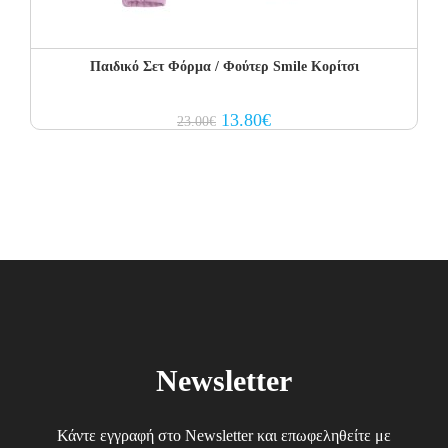
Παιδικό Σετ Φόρμα / Φούτερ Smile Κορίτσι
Original
Current
13.80
€
23.00
€
price
price
was:
is:
23.00€.
13.80€.
Newsletter
Κάντε εγγραφή στο Newsletter και επωφεληθείτε με