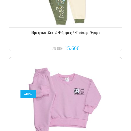
Βρεφικό Σετ 2 Φόρμες / Φούτερ Αγόρι
Original
Current
15.60
€
26.00
€
price
price
was:
is:
26.00€.
15.60€.
-40%