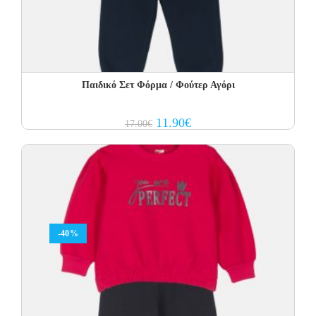
Παιδικό Σετ Φόρμα / Φούτερ Αγόρι
Original
Current
11.90
€
17.00
€
price
price
was:
is:
17.00€.
11.90€.
-40%