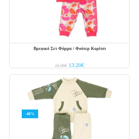
Βρεφικό Σετ Φόρμα / Φούτερ Κορίτσι
Original
Current
13.20
€
22.00
€
price
price
was:
is:
22.00€.
13.20€.
-40%