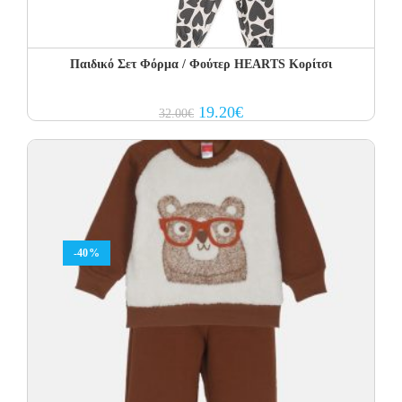
Παιδικό Σετ Φόρμα / Φούτερ HEARTS Κορίτσι
Original
Current
19.20
€
32.00
€
price
price
was:
is:
32.00€.
19.20€.
-40%