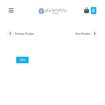
Skip
to
0
content
Previous Product
Next Product
-30%