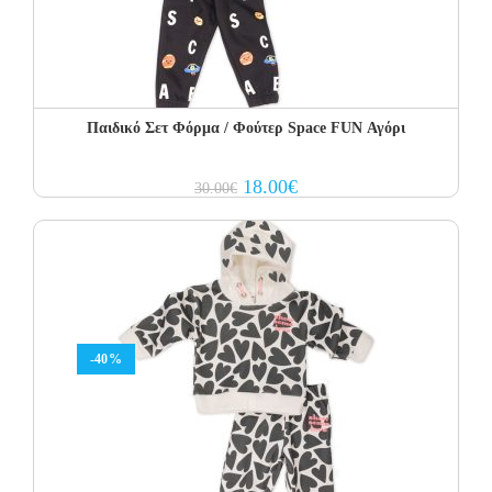
Παιδικό Σετ Φόρμα / Φούτερ Space FUN Αγόρι
Original
Current
18.00
€
30.00
€
price
price
was:
is:
30.00€.
18.00€.
-40%