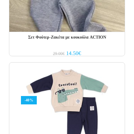
Σετ Φoύτερ-Ζακέτα με κουκούλα ACTION
Original
Current
14.50
€
29.00
€
price
price
was:
is:
29.00€.
14.50€.
-40%