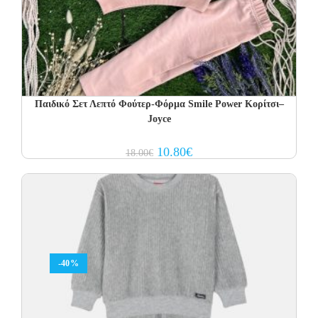
Παιδικό Σετ Λεπτό Φούτερ-Φόρμα Smile Power Κορίτσι–
Joyce
Original
Current
10.80
€
18.00
€
price
price
was:
is:
18.00€.
10.80€.
-40%