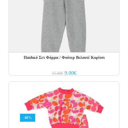
Παιδικό Σετ Φόρμα / Φούτερ Βελουτέ Κορίτσι
Original
Current
9.00
€
15.00
€
price
price
was:
is:
15.00€.
9.00€.
-40%