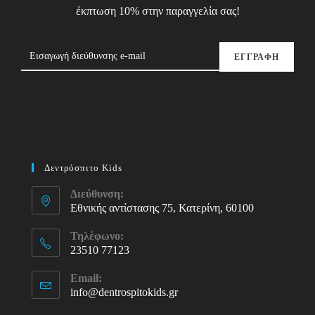
έκπτωση 10% στην παραγγελία σας!
ΕΓΓΡΑΦΗ
Δεντρόσπιτο Kids
Διεύθυνση:
Εθνικής αντίστασης 75, Κατερίνη, 60100
Τηλέφωνο:
23510 77123
Opens
Email:
in
info@dentrospitokids.gr
Opens
your
in