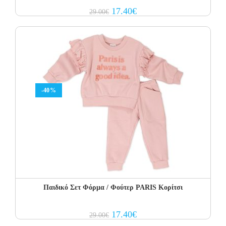
Original
Current
17.40
€
29.00
€
price
price
was:
is:
29.00€.
17.40€.
-40%
Παιδικό Σετ Φόρμα / Φούτερ PARIS Κορίτσι
Original
Current
17.40
€
29.00
€
price
price