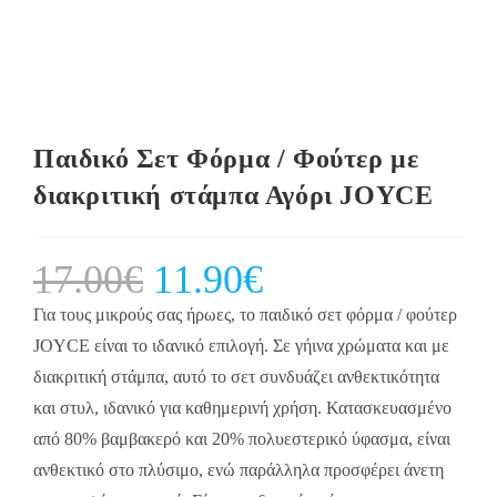
Παιδικό Σετ Φόρμα / Φούτερ με
διακριτική στάμπα Αγόρι JOYCE
17.00
€
Original
11.90
€
Current
price
price
was:
is:
17.00€.
11.90€.
Για τους μικρούς σας ήρωες, το παιδικό σετ φόρμα / φούτερ
JOYCE είναι το ιδανικό επιλογή. Σε γήινα χρώματα και με
διακριτική στάμπα, αυτό το σετ συνδυάζει ανθεκτικότητα
και στυλ, ιδανικό για καθημερινή χρήση. Κατασκευασμένο
από 80% βαμβακερό και 20% πολυεστερικό ύφασμα, είναι
ανθεκτικό στο πλύσιμο, ενώ παράλληλα προσφέρει άνετη