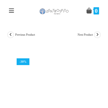
Skip
to
0
content
Previous Product
Next Product
-30%