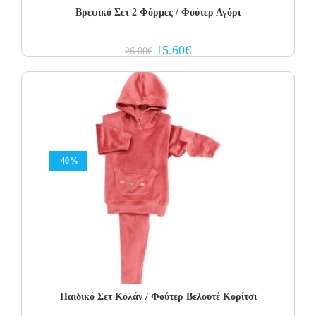
Βρεφικό Σετ 2 Φόρμες / Φούτερ Αγόρι
Original
Current
15.60
€
26.00
€
price
price
was:
is:
26.00€.
15.60€.
-40%
Παιδικό Σετ Κολάν / Φούτερ Βελουτέ Κορίτσι