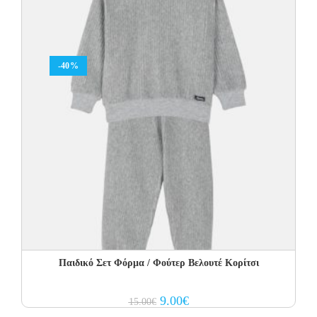
-40%
Παιδικό Σετ Φόρμα / Φούτερ Βελουτέ Κορίτσι
Original
Current
9.00
€
15.00
€
price
price