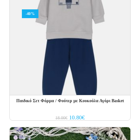
-40%
Παιδικό Σετ Φόρμα / Φούτερ με Κουκούλα Αγόρι Basket
Original
Current
10.80
€
18.00
€
price
price
was:
is:
18.00€.
10.80€.