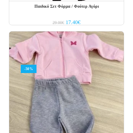
Παιδικό Σετ Φόρμα / Φούτερ Αγόρι
Original
Current
17.40
€
29.00
€
price
price
was:
is:
29.00€.
17.40€.
-50%