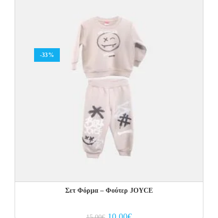
-33%
Σετ Φόρμα – Φούτερ JOYCE
Original
Current
10.00
€
15.00
€