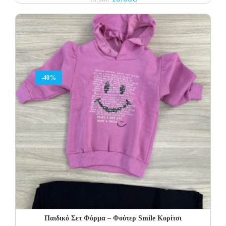
price
price
was:
is:
15.00€.
10.00€.
-40%
Παιδικό Σετ Φόρμα – Φούτερ Smile Κορίτσι