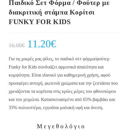
Παιδικό Σετ Φόρμα / Φούτερ με
διακριτική στάμπα Κορίτσι
FUNKY FOR KIDS
Original
11.20
€
Current
16.00
€
price
price
was:
is:
16.00€.
11.20€.
Για τις μικρές μας φίλες, το παιδικό σετ φόρμα/φούτερ
Funky for Kids συνδυάζει αρμονικά απαλότητα και
κομψότητα. Είναι ιδανικό για καθημερινή χρήση, αφού
προσφέρει αντοχή, φωτεινά χρώματα και την ζεστάσια που
χρειάζονται τα κορίτσια στις κρύες μέρες του φθινοπώρου
και του χειμώνα. Κατασκευασμένο από 65% βαμβάκι και
35% πολυεστέρα, εγγυάται μαλακή υφή και άνεση.
Μεγεθολόγιο