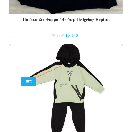
Παιδικό Σετ Φόρμα / Φούτερ Hedgehog Κορίτσι
Original
Current
12.00
€
20.00
€
price
price
was:
is:
20.00€.
12.00€.
-40%