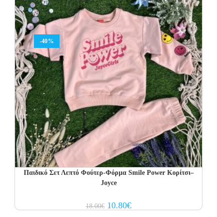
-40%
Παιδικό Σετ Λεπτό Φούτερ-Φόρμα Smile Power Κορίτσι–
Joyce
Original
Current
10.80
€
18.00
€
price
price