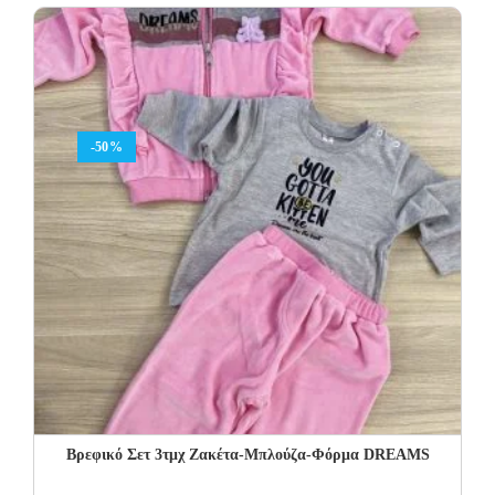
was:
is:
18.00€.
10.80€.
-50%
Βρεφικό Σετ 3τμχ Ζακέτα-Μπλούζα-Φόρμα DREAMS