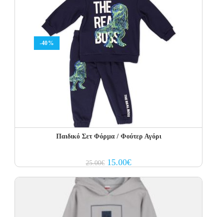
-40%
Παιδικό Σετ Φόρμα / Φούτερ Αγόρι
Original
Current
15.00
€
25.00
€
price
price
was:
is:
25.00€.
15.00€.