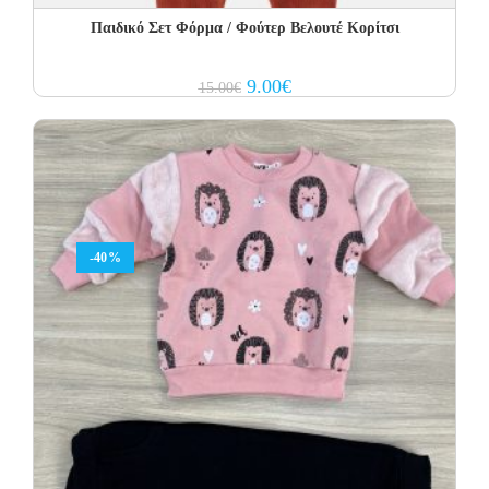
Παιδικό Σετ Φόρμα / Φούτερ Βελουτέ Κορίτσι
Original
Current
9.00
€
15.00
€
price
price
was:
is:
15.00€.
9.00€.
-40%