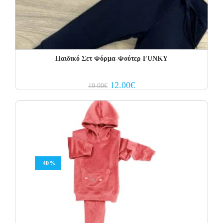
Παιδικό Σετ Φόρμα-Φούτερ FUNKY
Original
Current
12.00
€
19.00
€
price
price
was:
is:
19.00€.
12.00€.
-40%