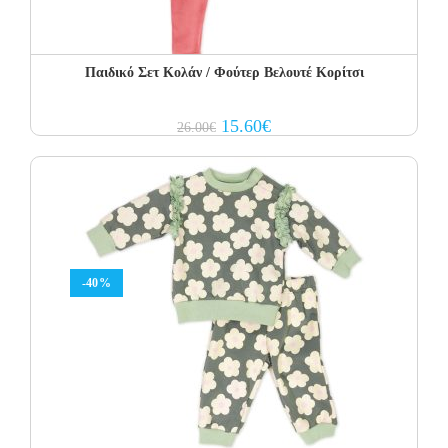
Παιδικό Σετ Κολάν / Φούτερ Βελουτέ Κορίτσι
Original
Current
15.60
€
26.00
€
price
price
was:
is:
26.00€.
15.60€.
-40%