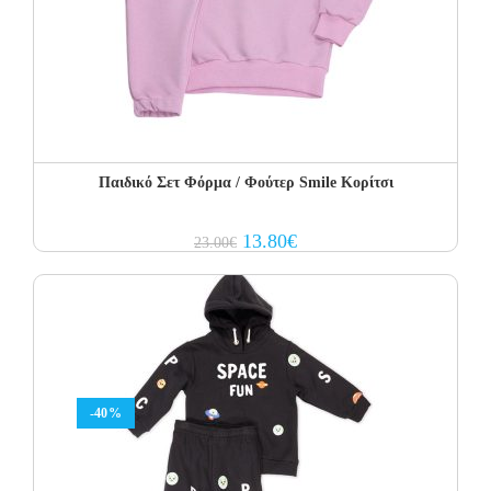
Παιδικό Σετ Φόρμα / Φούτερ Smile Κορίτσι
Original
Current
13.80
€
23.00
€
price
price
was:
is:
23.00€.
13.80€.
-40%