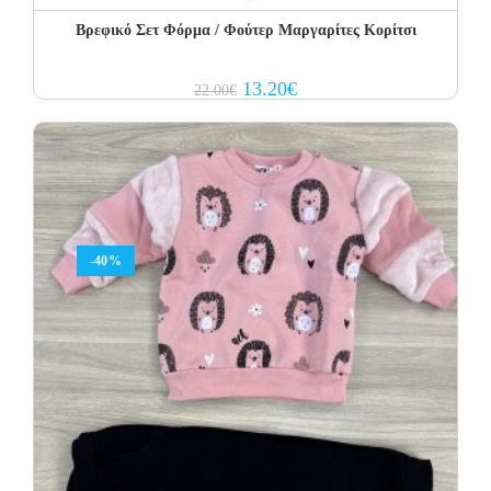
Βρεφικό Σετ Φόρμα / Φούτερ Μαργαρίτες Κορίτσι
Original
Current
13.20
€
22.00
€
price
price
was:
is:
22.00€.
13.20€.
-40%