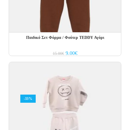
Παιδικό Σετ Φόρμα / Φούτερ TEDDY Αγόρι
Original
Current
9.00
€
15.00
€
price
price
was:
is:
15.00€.
9.00€.
-33%