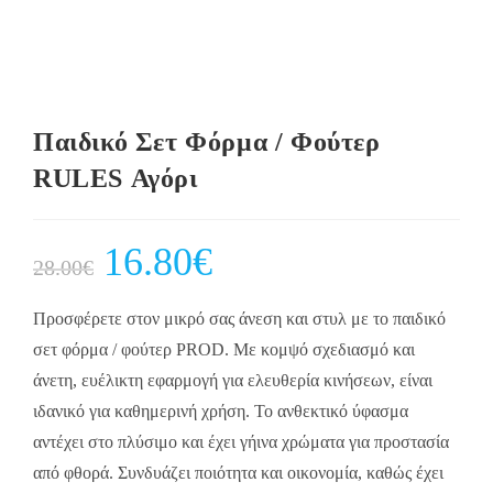
Παιδικό Σετ Φόρμα / Φούτερ
RULES Αγόρι
Original
16.80
€
Current
28.00
€
price
price
was:
is:
28.00€.
16.80€.
Προσφέρετε στον μικρό σας άνεση και στυλ με το παιδικό
σετ φόρμα / φούτερ PROD. Με κομψό σχεδιασμό και
άνετη, ευέλικτη εφαρμογή για ελευθερία κινήσεων, είναι
ιδανικό για καθημερινή χρήση. Το ανθεκτικό ύφασμα
αντέχει στο πλύσιμο και έχει γήινα χρώματα για προστασία
από φθορά. Συνδυάζει ποιότητα και οικονομία, καθώς έχει