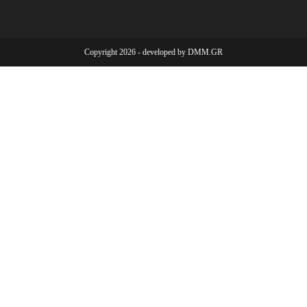
tab
tab
tab
Copyright 2026 - developed by
DMM.GR