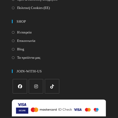
Πολιτική Cookies (ΕΕ)
SHOP
Η εταιρεία
Επικοινωνία
Blog
Τα προϊόντα μας
JOIN-WITH-US
Opens
Opens
Opens
in
in
in
a
a
a
new
new
new