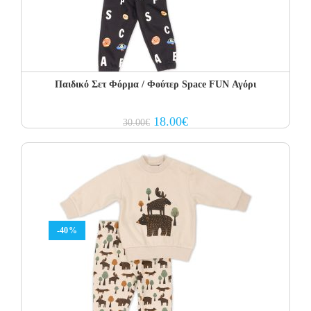
Παιδικό Σετ Φόρμα / Φούτερ Space FUN Αγόρι
Original
Current
18.00
€
30.00
€
price
price
was:
is:
30.00€.
18.00€.
-40%