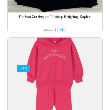
Παιδικό Σετ Φόρμα / Φούτερ Hedgehog Κορίτσι
Original
Current
12.00
€
20.00
€
price
price
was:
is:
20.00€.
12.00€.
-40%