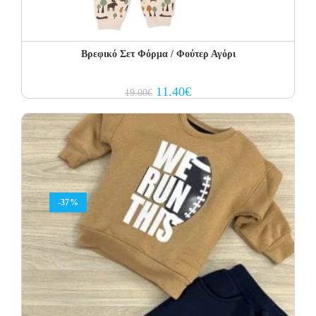
Βρεφικό Σετ Φόρμα / Φούτερ Αγόρι
Original
Current
11.40
€
19.00
€
price
price
was:
is:
19.00€.
11.40€.
-37%