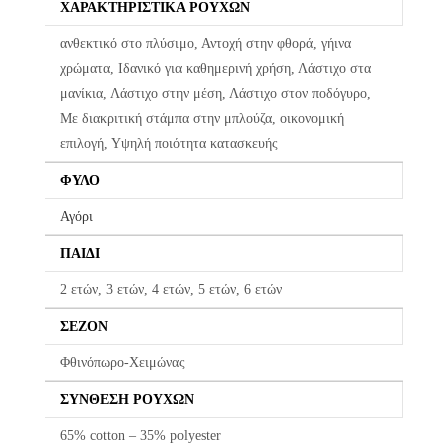
ΧΑΡΑΚΤΗΡΙΣΤΙΚΆ ΡΟΎΧΩΝ
Οι αλλαγές πραγματοποιούνται με τη διαδικασία της παραλαβής
κατά την παράδοση.
ανθεκτικό στο πλύσιμο, Αντοχή στην φθορά, γήινα
χρώματα, Ιδανικό για καθημερινή χρήση, Λάστιχο στα
Η πρώτη αλλαγή κοστίζει 5€ για Ελλάδα όλη την Ελλάδα. Οι
μανίκια, Λάστιχο στην μέση, Λάστιχο στον ποδόγυρο,
επόμενες αλλαγές είναι +8.50€
Με διακριτική στάμπα στην μπλούζα, οικονομική
Όλα τα προϊόντα περνούν από μία λεπτομερή και προσεκτική
επιλογή, Υψηλή ποιότητα κατασκευής
διαδικασία ελέγχου πριν από την αποστολή τους.
ΦΎΛΟ
Σε περίπτωση που κάποιο προϊόν έχει παραδοθεί σε κάποιον
Αγόρι
πελάτη μας και είναι ελαττωματικό χωρίς να γίνει αντιληπτό από
εμάς, δεσμευόμαστε με άμεση αντικατάστασή του προϊόντος,
ΠΑΙΔΊ
χωρίς καμία οικονομική επιβάρυνση του πελάτη.
2 ετών, 3 ετών, 4 ετών, 5 ετών, 6 ετών
ΣΕΖΌΝ
Φθινόπωρο-Χειμώνας
ΣΎΝΘΕΣΗ ΡΟΎΧΩΝ
65% cotton – 35% polyester