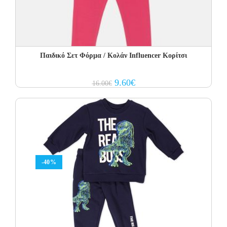
Παιδικό Σετ Φόρμα / Κολάν Influencer Κορίτσι
Original
Current
9.60
€
16.00
€
price
price
was:
is:
16.00€.
9.60€.
-40%