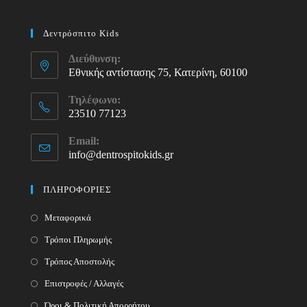
Δεντρόσπιτο Kids
Διεύθυνση:
Εθνικής αντίστασης 75, Κατερίνη, 60100
Τηλέφωνο:
23510 77123
Opens
Email:
in
info@dentrospitokids.gr
Opens
your
in
your
application
ΠΛΗΡΟΦΟΡΙΕΣ
application
Μεταφορικά
Τρόποι Πληρωμής
Τρόπος Αποστολής
Επιστροφές / Αλλαγές
Όροι & Πολιτική Απορρήτου