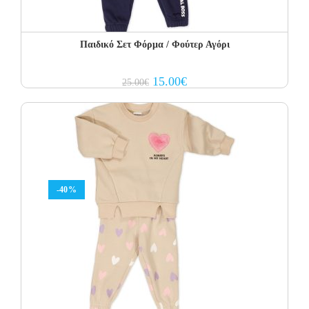
Παιδικό Σετ Φόρμα / Φούτερ Αγόρι
Original
Current
15.00
€
25.00
€
price
price
was:
is:
25.00€.
15.00€.
-40%