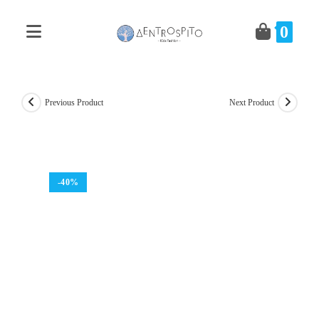
Skip
to
0
content
Previous Product
Next Product
-40%