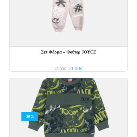
Σετ Φόρμα – Φούτερ JOYCE
Original
Current
10.00
€
15.00
€
price
price
was:
is:
15.00€.
10.00€.
-30%