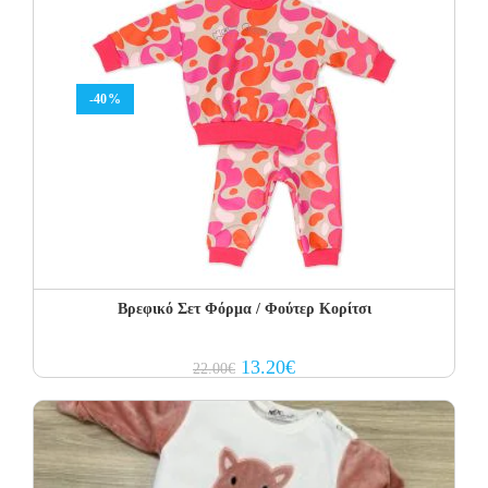
-40%
Βρεφικό Σετ Φόρμα / Φούτερ Κορίτσι
Original
Current
13.20
€
22.00
€
price
price
was:
is:
22.00€.
13.20€.