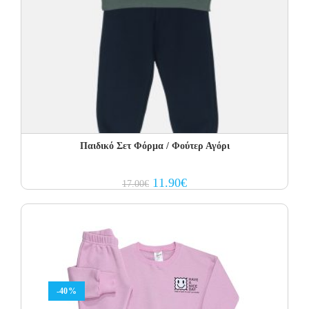
Παιδικό Σετ Φόρμα / Φούτερ Αγόρι
Original
Current
11.90
€
17.00
€
price
price
was:
is:
17.00€.
11.90€.
-40%