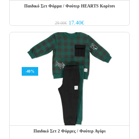
Παιδικό Σετ Φόρμα / Φούτερ HEARTS Κορίτσι
Original
Current
17.40
€
29.00
€
price
price
was:
is:
29.00€.
17.40€.
-40%
Παιδικό Σετ 2 Φόρμες / Φούτερ Αγόρι