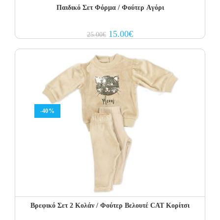
Παιδικό Σετ Φόρμα / Φούτερ Aγόρι
Original
Current
15.00
€
25.00
€
price
price
was:
is:
25.00€.
15.00€.
-40%
Βρεφικό Σετ 2 Κολάν / Φούτερ Βελουτέ CAT Κορίτσι