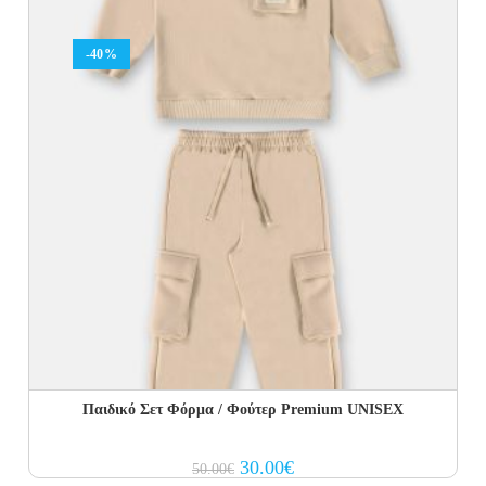
-40%
Παιδικό Σετ Φόρμα / Φούτερ Premium UNISEX
Original
Current
30.00
€
50.00
€
price
price