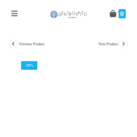
Skip
to
0
content
Previous Product
Next Product
-30%