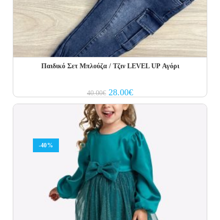
Παιδικό Σετ Μπλούζα / Τζιν LEVEL UP Αγόρι
Original
Current
28.00
€
40.00
€
price
price
was:
is:
40.00€.
28.00€.
-40%