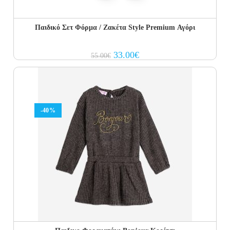
Παιδικό Σετ Φόρμα / Ζακέτα Style Premium Αγόρι
Original
Current
33.00
€
55.00
€
price
price
was:
is:
55.00€.
33.00€.
-40%