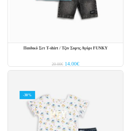
Παιδικό Σετ T-shirt / Τζιν Σορτς Αγόρι FUNKY
Original
Current
14.00
€
20.00
€
price
price
was:
is:
20.00€.
14.00€.
-30%