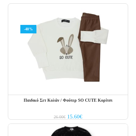
was:
is:
35.00€.
21.00€.
-40%
Παιδικό Σετ Kολάν / Φούτερ SO CUTE Κορίτσι
Original
Current
15.60
€
26.00
€
price
price
was:
is:
26.00€.
15.60€.