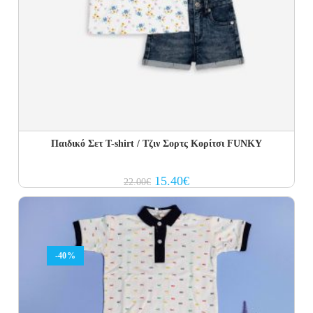
Παιδικό Σετ T-shirt / Τζιν Σορτς Κορίτσι FUNKY
Original
Current
15.40
€
22.00
€
price
price
was:
is:
22.00€.
15.40€.
-40%