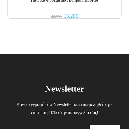
Παιδικο Φορεματάκι Bonjour Κορίτσι
Original
Current
13.20
€
22.00
€
price
price
was:
is:
22.00€.
13.20€.
Newsletter
Κάντε εγγραφή στο Newsletter και επωφεληθείτε με
έκπτωση 10% στην παραγγελία σας!