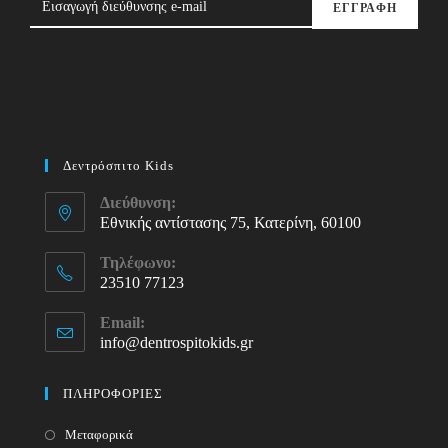
ΕΓΓΡΑΦΗ
Δεντρόσπιτο Kids
Διεύθυνση:
Εθνικής αντίστασης 75, Κατερίνη, 60100
Τηλέφωνο:
23510 77123
Opens
Email:
in
info@dentrospitokids.gr
Opens
your
in
your
application
ΠΛΗΡΟΦΟΡΙΕΣ
application
Μεταφορικά