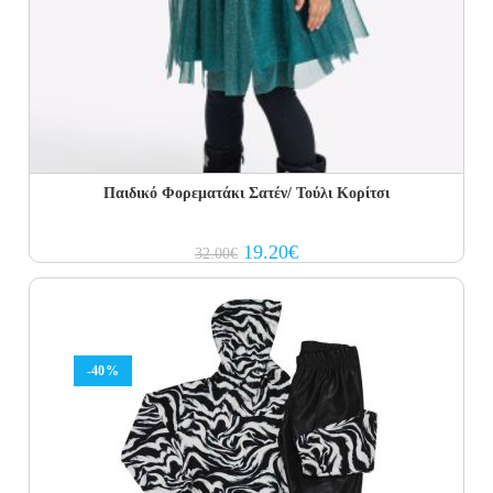
Παιδικό Φορεματάκι Σατέν/ Τούλι Κορίτσι
Original
Current
19.20
€
32.00
€
price
price
was:
is:
32.00€.
19.20€.
-40%