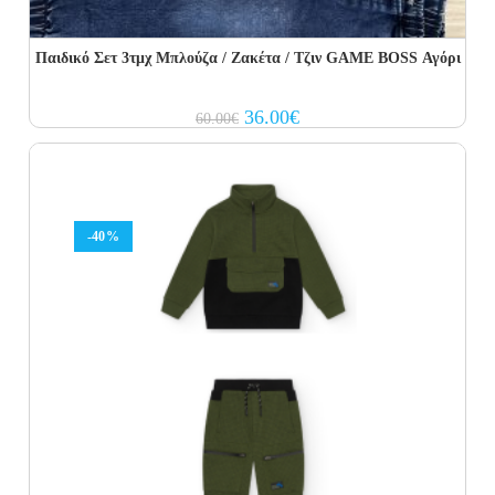
Παιδικό Σετ 3τμχ Μπλούζα / Ζακέτα / Τζιν GAME BOSS Αγόρι
Original
Current
36.00
€
60.00
€
price
price
was:
is:
60.00€.
36.00€.
-40%