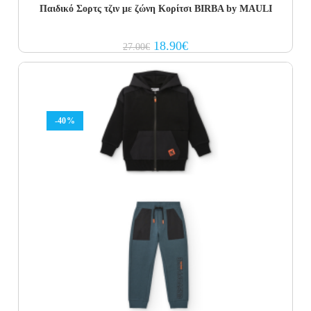
Παιδικό Σορτς τζιν με ζώνη Κορίτσι BIRBA by MAULI
Original
Current
18.90
€
27.00
€
price
price
was:
is:
27.00€.
18.90€.
-40%