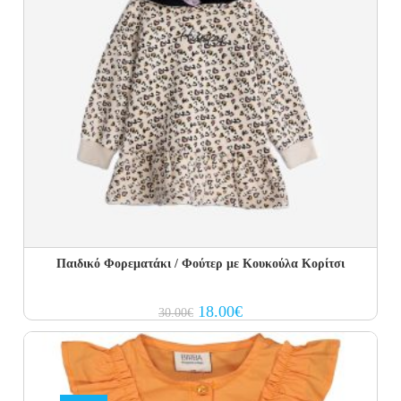
Παιδικό Φορεματάκι / Φούτερ με Κουκούλα Κορίτσι
Original
Current
18.00
€
30.00
€
price
price
was:
is:
30.00€.
18.00€.