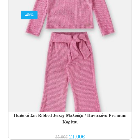
-40%
Παιδικό Σετ Ribbed Jersey Μπλούζα / Παντελόνα Premium
Κορίτσι
Original
Current
21.00
€
35.00
€
price
price