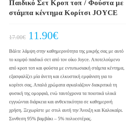
Παιδικό Σετ Κροπ τοπ / Φούστα με
στάμπα κέντημα Κορίτσι JOYCE
Original
11.90
€
Current
17.00
€
price
price
was:
is:
17.00€.
11.90€.
Βάλτε λάμψη στην καθημερινότητα της μικρής σας με αυτό
το κομψό παιδικό σετ από τον οίκο Joyce. Αποτελούμενο
από κροπ τοπ και φούστα με εντυπωσιακή στάμπα κέντημα,
εξασφαλίζει μία άνετη και ελκυστική εμφάνιση για το
κορίτσι σας. Απαλά χρώματα αγκαλιάζουν διακριτικά τη
φυσική της ομορφιά, ενώ ταυτόχρονα τα ποιοτικά υλικά
εγγυώνται διάρκεια και ανθεκτικότητα σε καθημερινή
χρήση. Ξεχωρίστε με στυλ αυτή την Άνοιξη και Καλοκαίρι.
Συνθεση 95% βαμβάκι – 5% πολυεστέρας.