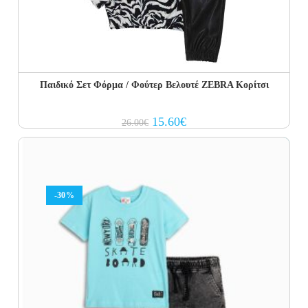
Παιδικό Σετ Φόρμα / Φούτερ Βελουτέ ZEBRA Κορίτσι
Original
Current
15.60
€
26.00
€
price
price
was:
is:
26.00€.
15.60€.
-30%