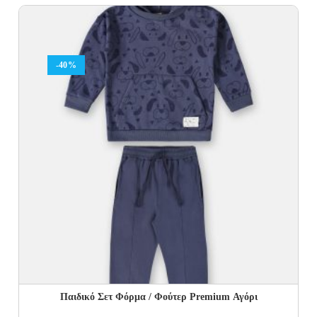
was:
is:
64.00€.
38.40€.
-40%
Παιδικό Σετ Φόρμα / Φούτερ Premium Αγόρι