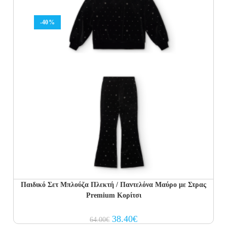
-40%
Παιδικό Σετ Μπλούζα Πλεκτή / Παντελόνα Μαύρο με Στρας
Premium Κορίτσι
Original
Current
38.40
€
64.00
€
price
price