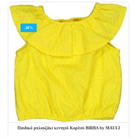
was:
is:
50.00€.
30.00€.
-30%
Παιδικό μπλουζάκι κεντητό Κορίτσι BIRBA by MAULI