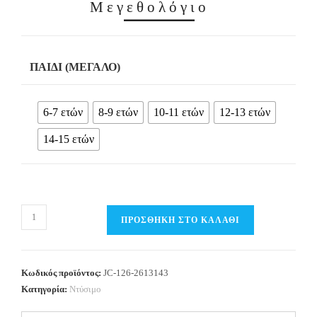
Μεγεθολόγιο
ΠΑΙΔΊ (ΜΕΓΆΛΟ)
6-7 ετών
8-9 ετών
10-11 ετών
12-13 ετών
14-15 ετών
Παιδικό
ΠΡΟΣΘΉΚΗ ΣΤΟ ΚΑΛΆΘΙ
Σετ
Κροπ
τοπ
Κωδικός προϊόντος:
JC-126-2613143
/
Κατηγορία:
Ντύσιμο
Φούστα