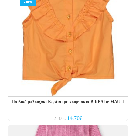
-30%
Παιδικό μπλουζάκι Κορίτσι με κουμπάκια BIRBA by MAULI
Original
Current
14.70
€
21.00
€
price
price
was:
is:
21.00€.
14.70€.