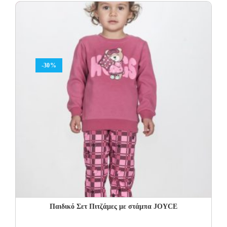
10.00€.
7.00€.
-30%
Παιδικό Σετ Πιτζάμες με στάμπα JOYCE