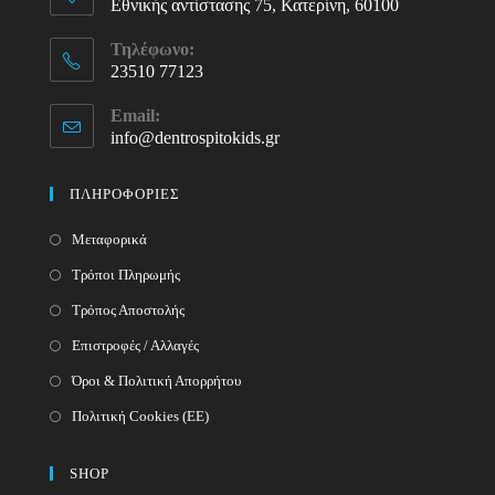
Εθνικής αντίστασης 75, Κατερίνη, 60100
Τηλέφωνο:
23510 77123
Opens
Email:
in
info@dentrospitokids.gr
Opens
your
in
your
application
ΠΛΗΡΟΦΟΡΙΕΣ
application
Μεταφορικά
Τρόποι Πληρωμής
Τρόπος Αποστολής
Επιστροφές / Αλλαγές
Όροι & Πολιτική Απορρήτου
Πολιτική Cookies (ΕΕ)
SHOP