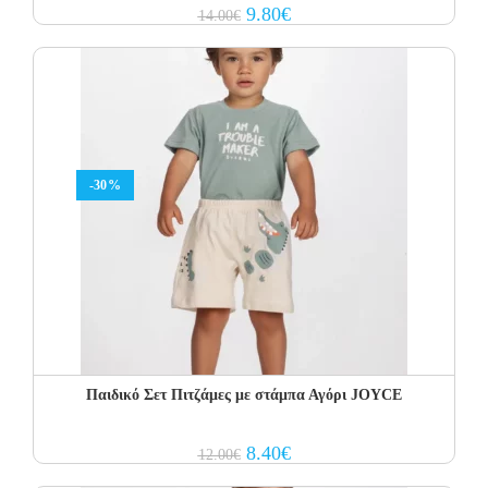
Original
Current
9.80
€
14.00
€
price
price
was:
is:
14.00€.
9.80€.
-30%
Παιδικό Σετ Πιτζάμες με στάμπα Αγόρι JOYCE
Original
Current
8.40
€
12.00
€
price
price
was:
is: