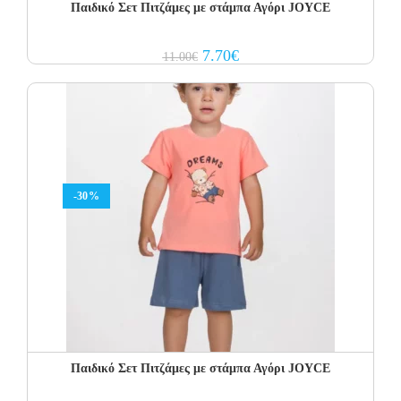
Παιδικό Σετ Πιτζάμες με στάμπα Αγόρι JOYCE
Original
Current
7.70
€
11.00
€
price
price
was:
is:
11.00€.
7.70€.
-30%
Παιδικό Σετ Πιτζάμες με στάμπα Αγόρι JOYCE