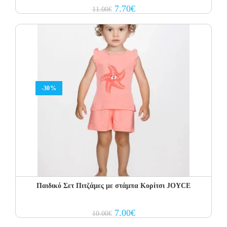
Original
Current
7.70
€
11.00
€
price
price
was:
is:
11.00€.
7.70€.
-30%
Παιδικό Σετ Πιτζάμες με στάμπα Κορίτσι JOYCE
Original
Current
7.00
€
10.00
€
price
price
was:
is: