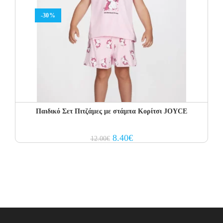
-30%
Παιδικό Σετ Πιτζάμες με στάμπα Κορίτσι JOYCE
Original
Current
8.40
€
12.00
€
price
price
was:
is:
12.00€.
8.40€.