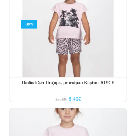
-30%
Παιδικό Σετ Πιτζάμες με στάμπα Κορίτσι JOYCE
Original
Current
8.40
€
12.00
€
price
price
was:
is:
12.00€.
8.40€.