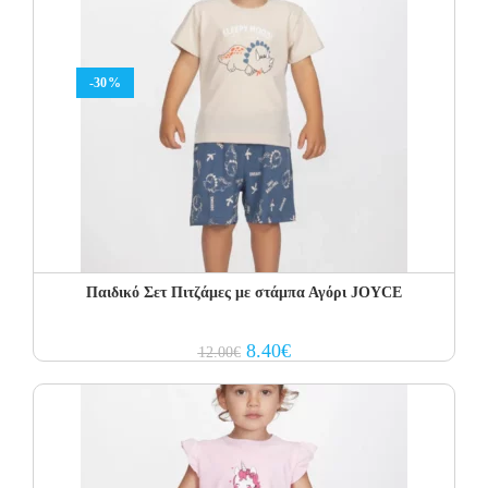
-30%
Παιδικό Σετ Πιτζάμες με στάμπα Αγόρι JOYCE
Original
Current
8.40
€
12.00
€
price
price
was:
is:
12.00€.
8.40€.