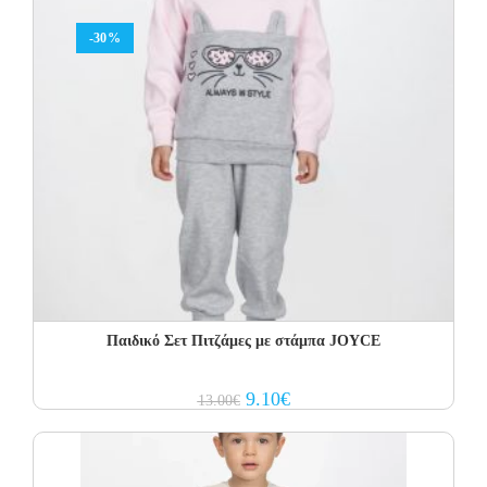
-30%
Παιδικό Σετ Πιτζάμες με στάμπα JOYCE
Original
Current
9.10
€
13.00
€
price
price
was:
is:
13.00€.
9.10€.