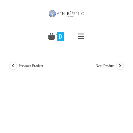
Skip
to
content
0
Previous Product
Next Product