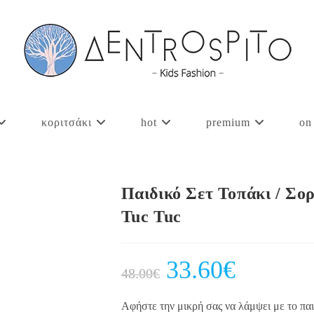
κοριτσάκι
hot
premium
on
Παιδικό Σετ Τοπάκι / Σο
Tuc Tuc
Original
33.60
€
Current
48.00
€
price
price
was:
is:
48.00€.
33.60€.
Αφήστε την μικρή σας να λάμψει με το πα