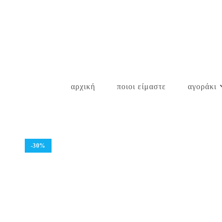
Skip
to
content
αρχική
ποιοι είμαστε
αγοράκι
-30%