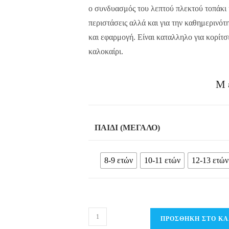
ο συνδυασμός του λεπτού πλεκτού τοπάκι κ
περιστάσεις αλλά και για την καθημερινότη
και εφαρμογή. Είναι καταλληλο για κορίτσι
καλοκαίρι.
Μ
ΠΑΙΔΊ (ΜΕΓΆΛΟ)
8-9 ετών
10-11 ετών
12-13 ετών
Παιδικό
ΠΡΟΣΘΉΚΗ ΣΤΟ ΚΑ
Σετ