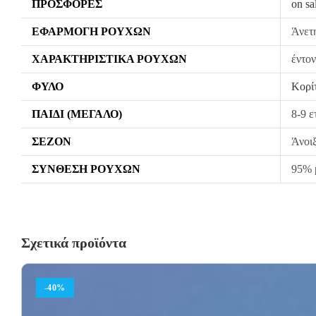
ΠΡΟΣΦΟΡΈΣ
on sa
ΕΦΑΡΜΟΓΉ ΡΟΎΧΩΝ
Άνετ
ΧΑΡΑΚΤΗΡΙΣΤΙΚΆ ΡΟΎΧΩΝ
έντον
ΦΎΛΟ
Κορί
ΠΑΙΔΊ (ΜΕΓΆΛΟ)
8-9 ε
ΣΕΖΌΝ
Άνοι
ΣΎΝΘΕΣΗ ΡΟΎΧΩΝ
95% p
Σχετικά προϊόντα
-40%