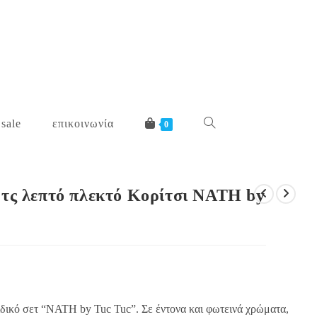
 sale
επικοινωνία
toggle
0
website
ρτς λεπτό πλεκτό Κορίτσι NATH by
search
ιδικό σετ “NATH by Tuc Tuc”. Σε έντονα και φωτεινά χρώματα,