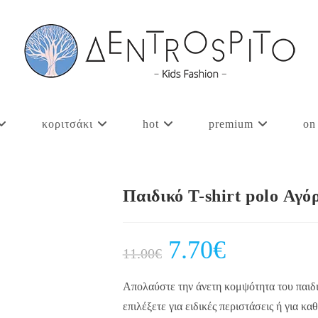
κοριτσάκι
hot
premium
on
Παιδικό T-shirt polo Αγ
Original
7.70
€
Current
11.00
€
price
price
was:
is:
11.00€.
7.70€.
Απολαύστε την άνετη κομψότητα του παιδι
επιλέξετε για ειδικές περιστάσεις ή για κ