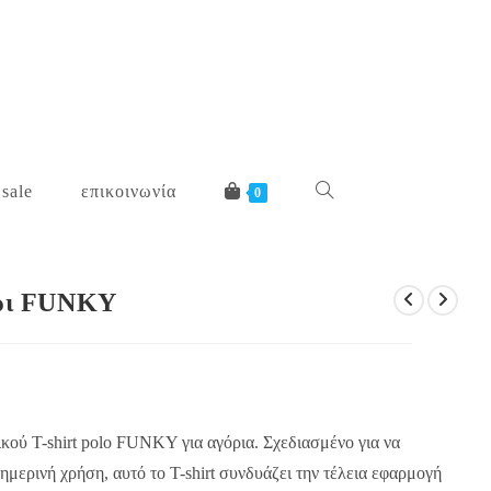
 sale
επικοινωνία
toggle
0
website
όρι FUNKY
search
κού T-shirt polo FUNKY για αγόρια. Σχεδιασμένο για να
αθημερινή χρήση, αυτό το T-shirt συνδυάζει την τέλεια εφαρμογή