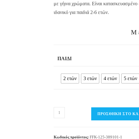
με γήινα χρώματα. Είναι κατασκευασμένο α
ιδανικό για παιδιά 2-6 ετών.
Μ
ΠΑΙΔΊ
2 ετών
3 ετών
4 ετών
5 ετών
Παιδικό
ΠΡΟΣΘΉΚΗ ΣΤΟ ΚΑ
T-
shirt
polo
Κωδικός προϊόντος:
FFK-125-389101-1