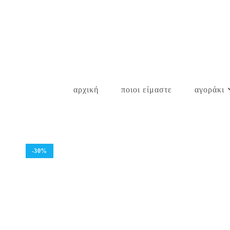
Skip
to
content
αρχική
ποιοι είμαστε
αγοράκι
-30%