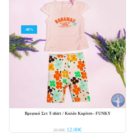
-40%
Βρεφικό Σετ Τ-shirt / Κολάν Κορίτσι– FUNKY
Original
Current
12.00
€
20.00
€
price
price