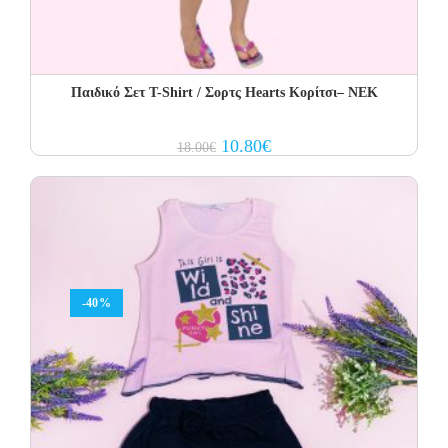
Παιδικό Σετ T-Shirt / Σορτς Hearts Κορίτσι– NEK
Original
Current
10.80
€
18.00
€
price
price
was:
is:
18.00€.
10.80€.
-40%