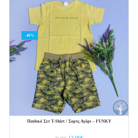
-40%
Παιδικό Σετ Τ-Shirt / Σορτς Αγόρι – FUNKY
Original
Current
12.00
€