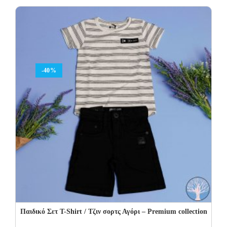
was:
is:
20.00€.
12.00€.
-40%
Παιδικό Σετ T-Shirt / Τζιν σορτς Αγόρι – Premium collection