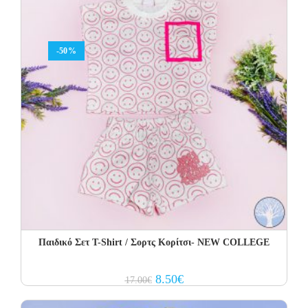
-50%
Παιδικό Σετ Τ-Shirt / Σορτς Κορίτσι- NEW COLLEGE
Original
Current
8.50
€
17.00
€
price
price
was:
is:
17.00€.
8.50€.