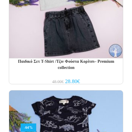
Παιδικό Σετ T-Shirt /Τζιν Φούστα Κορίτσι– Premium
collection
Original
Current
28.80
€
48.00
€
price
price
was:
is:
48.00€.
28.80€.
-64%