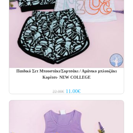
Παιδικό Σετ Μπουστάκι/Σορτσάκι / Αμάνικο μπλουζάκι
Κορίτσι- NEW COLLEGE
Original
Current
11.00
€
22.00
€
price
price
was:
is:
22.00€.
11.00€.