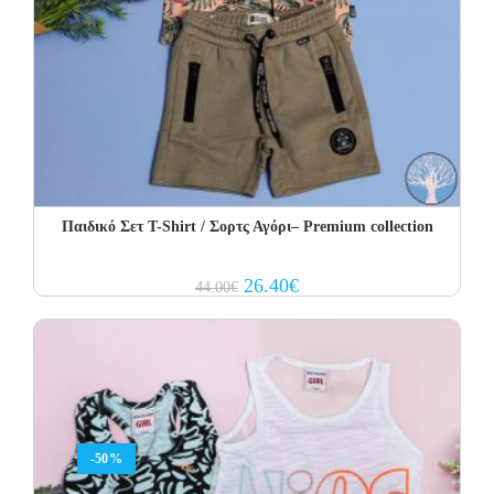
Παιδικό Σετ T-Shirt / Σορτς Αγόρι– Premium collection
Original
Current
26.40
€
44.00
€
price
price
was:
is:
44.00€.
26.40€.
-50%