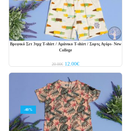
Βρεφικό Σετ 3τμχ T-shirt / Αμάνικο T-shirt / Σορτς Αγόρι- New
College
Original
Current
12.00
€
20.00
€
price
price
was:
is:
20.00€.
12.00€.
-40%