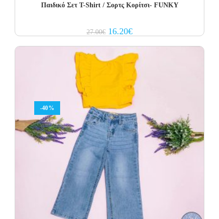
Παιδικό Σετ Τ-Shirt / Σορτς Κορίτσι- FUNKY
Original
Current
16.20
€
27.00
€
price
price
was:
is:
27.00€.
16.20€.
-40%