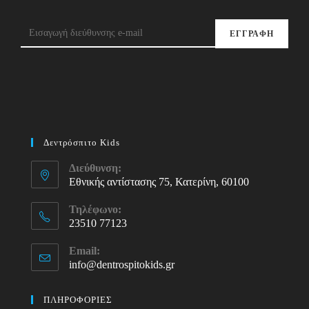
ΕΓΓΡΑΦΗ
Δεντρόσπιτο Kids
Διεύθυνση:
Εθνικής αντίστασης 75, Κατερίνη, 60100
Τηλέφωνο:
23510 77123
Opens
Email:
in
info@dentrospitokids.gr
Opens
your
in
your
application
ΠΛΗΡΟΦΟΡΙΕΣ
application