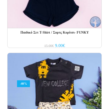
Παιδικό Σετ T-Shirt / Σορτς Κορίτσι- FUNKY
Original
Current
9.00
€
15.00
€
price
price
was:
is:
15.00€.
9.00€.
-40%