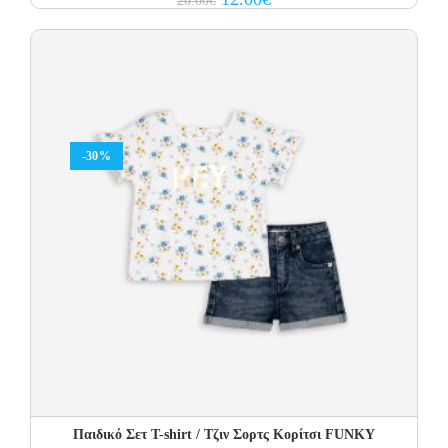
20.00
€
price
price
was:
is:
20.00€.
12.00€.
-30%
Παιδικό Σετ T-shirt / Τζιν Σορτς Κορίτσι FUNKY