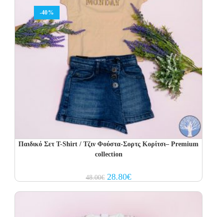
-40%
Παιδικό Σετ T-Shirt / Τζιν Φούστα-Σορτς Κορίτσι– Premium
collection
Original
Current
28.80
€
48.00
€
price
price
was:
is:
48.00€.
28.80€.