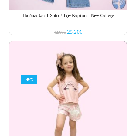
Παιδικό Σετ Τ-Shirt / Τζιν Κορίτσι – New College
Original
Current
25.20
€
42.00
€
price
price
was:
is:
42.00€.
25.20€.
-40%