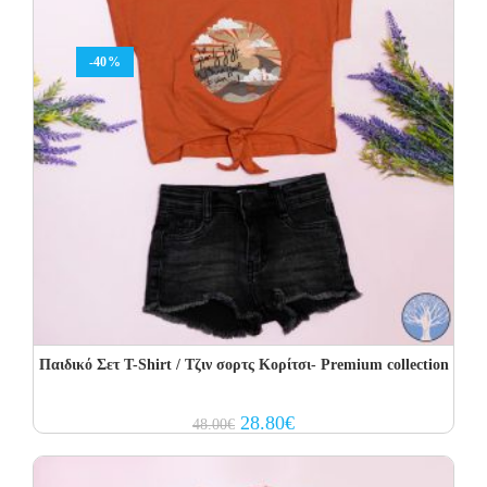
-40%
Παιδικό Σετ T-Shirt / Τζιν σορτς Κορίτσι- Premium collection
Original
Current
28.80
€
48.00
€
price
price
was:
is:
48.00€.
28.80€.