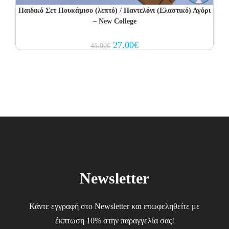
Παιδικό Σετ Πουκάμισο (λεπτό) / Παντελόνι (Ελαστικό) Αγόρι
– New College
Original
Current
27.00
€
45.00
€
price
price
was:
is:
45.00€.
27.00€.
Newsletter
Κάντε εγγραφή στο Newsletter και επωφεληθείτε με
έκπτωση 10% στην παραγγελία σας!