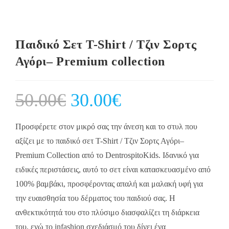
Παιδικό Σετ T-Shirt / Τζιν Σορτς
Αγόρι– Premium collection
50.00
€
Original
30.00
€
Current
price
price
was:
is:
50.00€.
30.00€.
Προσφέρετε στον μικρό σας την άνεση και το στυλ που
αξίζει με το παιδικό σετ T-Shirt / Τζιν Σορτς Αγόρι–
Premium Collection από το DentrospitoKids. Ιδανικό για
ειδικές περιστάσεις, αυτό το σετ είναι κατασκευασμένο από
100% βαμβάκι, προσφέροντας απαλή και μαλακή υφή για
την ευαισθησία του δέρματος του παιδιού σας. Η
ανθεκτικότητά του στο πλύσιμο διασφαλίζει τη διάρκεια
του, ενώ το infashion σχεδιάσμό του δίνει ένα