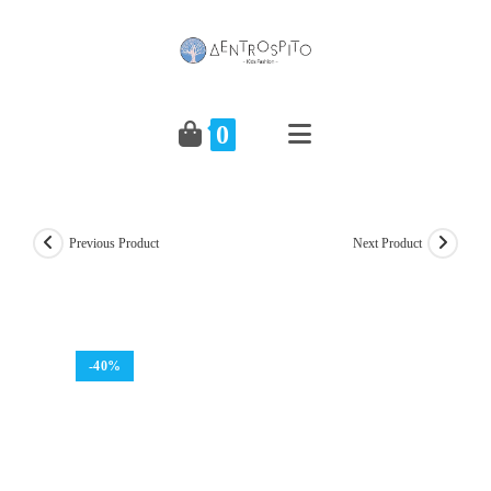
Skip
to
content
0
Previous Product
Next Product
-40%