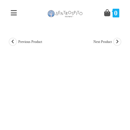
Skip
to
0
content
Previous Product
Next Product