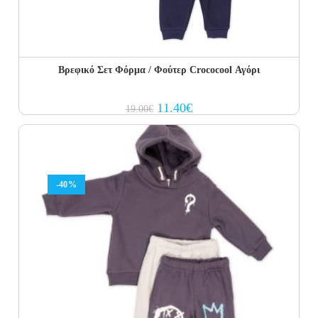
Βρεφικό Σετ Φόρμα / Φούτερ Crococool Αγόρι
Original
Current
11.40
€
19.00
€
price
price
was:
is:
19.00€.
11.40€.
-40%