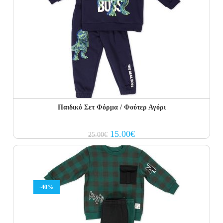
Παιδικό Σετ Φόρμα / Φούτερ Αγόρι
Original
Current
15.00
€
25.00
€
price
price
was:
is:
25.00€.
15.00€.
-40%