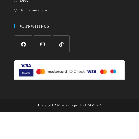
Blog
Τα προϊόντα μας
JOIN-WITH-US
Opens
Opens
Opens
in
in
in
a
a
a
new
new
new
tab
tab
tab
Copyright 2026 - developed by
DMM.GR