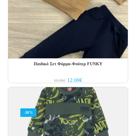
Παιδικό Σετ Φόρμα-Φούτερ FUNKY
Original
Current
12.00
€
19.00
€
price
price
was:
is:
19.00€.
12.00€.
-30%