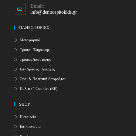
Opens
Email:
in
info@dentrospitokids.gr
Opens
your
in
your
application
ΠΛΗΡΟΦΟΡΙΕΣ
application
Μεταφορικά
Τρόποι Πληρωμής
Τρόπος Αποστολής
Επιστροφές / Αλλαγές
Όροι & Πολιτική Απορρήτου
Πολιτική Cookies (ΕΕ)
SHOP
Η εταιρεία
Επικοινωνία