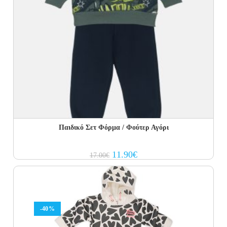
Παιδικό Σετ Φόρμα / Φούτερ Αγόρι
Original
Current
11.90
€
17.00
€
price
price
was:
is:
17.00€.
11.90€.
-40%