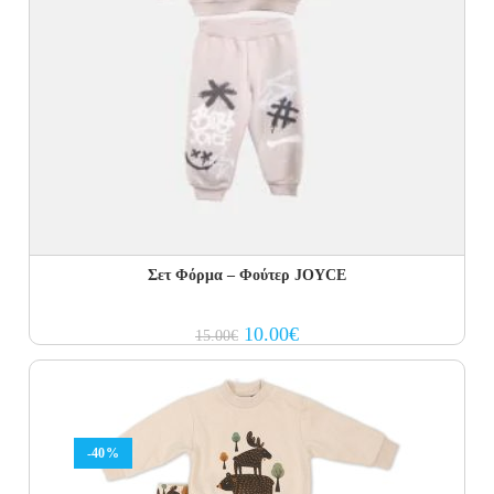
Σετ Φόρμα – Φούτερ JOYCE
Original
Current
10.00
€
15.00
€
price
price
was:
is:
15.00€.
10.00€.
-40%