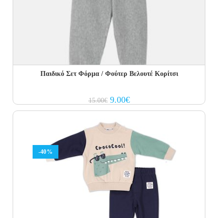
Παιδικό Σετ Φόρμα / Φούτερ Βελουτέ Κορίτσι
Original
Current
9.00
€
15.00
€
price
price
was:
is:
15.00€.
9.00€.
-40%