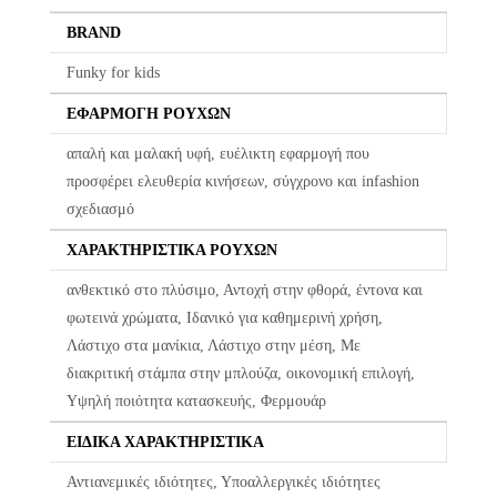
Τα προϊόντα πρέπει να είναι άθικτα, αφόρετα, να μην έχουν πλυθεί
BRAND
και να έχουν το καρτελάκι της αγοράς τους.
Funky for kids
Οι αλλαγές πραγματοποιούνται με τη διαδικασία της παραλαβής
ΕΦΑΡΜΟΓΉ ΡΟΎΧΩΝ
κατά την παράδοση.
απαλή και μαλακή υφή, ευέλικτη εφαρμογή που
Η πρώτη αλλαγή κοστίζει 5€ για Ελλάδα όλη την Ελλάδα. Οι
προσφέρει ελευθερία κινήσεων, σύγχρονο και infashion
επόμενες αλλαγές είναι +8.50€
σχεδιασμό
Όλα τα προϊόντα περνούν από μία λεπτομερή και προσεκτική
διαδικασία ελέγχου πριν από την αποστολή τους.
ΧΑΡΑΚΤΗΡΙΣΤΙΚΆ ΡΟΎΧΩΝ
ανθεκτικό στο πλύσιμο, Αντοχή στην φθορά, έντονα και
Σε περίπτωση που κάποιο προϊόν έχει παραδοθεί σε κάποιον
φωτεινά χρώματα, Ιδανικό για καθημερινή χρήση,
πελάτη μας και είναι ελαττωματικό χωρίς να γίνει αντιληπτό από
Λάστιχο στα μανίκια, Λάστιχο στην μέση, Με
εμάς, δεσμευόμαστε με άμεση αντικατάστασή του προϊόντος,
χωρίς καμία οικονομική επιβάρυνση του πελάτη.
διακριτική στάμπα στην μπλούζα, οικονομική επιλογή,
Υψηλή ποιότητα κατασκευής, Φερμουάρ
ΕΙΔΙΚΆ ΧΑΡΑΚΤΗΡΙΣΤΙΚΆ
Αντιανεμικές ιδιότητες, Υποαλλεργικές ιδιότητες