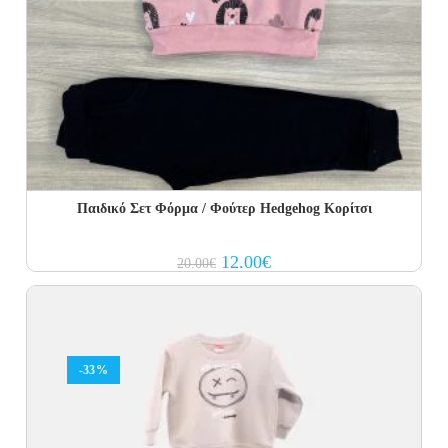
Παιδικό Σετ Φόρμα / Φούτερ Hedgehog Κορίτσι
Original
Current
12.00
€
20.00
€
price
price
was:
is:
20.00€.
12.00€.
-33%