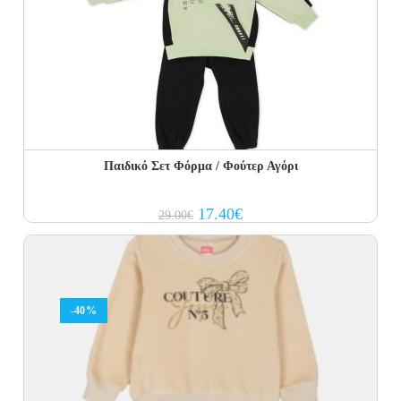
Παιδικό Σετ Φόρμα / Φούτερ Αγόρι
Original
Current
17.40
€
29.00
€
price
price
was:
is:
29.00€.
17.40€.
-40%