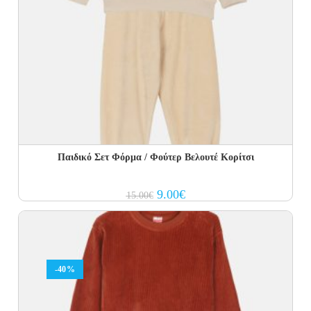
Παιδικό Σετ Φόρμα / Φούτερ Βελουτέ Κορίτσι
Original
Current
9.00
€
15.00
€
price
price
was:
is:
15.00€.
9.00€.
-40%