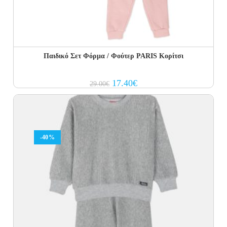
Παιδικό Σετ Φόρμα / Φούτερ PARIS Κορίτσι
Original
Current
17.40
€
29.00
€
price
price
was:
is:
29.00€.
17.40€.
-40%