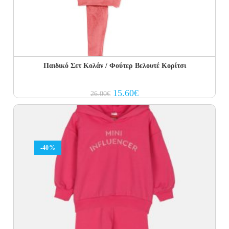
Παιδικό Σετ Κολάν / Φούτερ Βελουτέ Κορίτσι
Original
Current
15.60
€
26.00
€
price
price
was:
is:
26.00€.
15.60€.
-40%