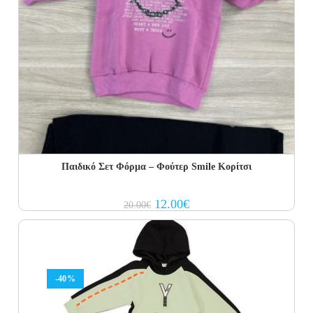
Παιδικό Σετ Φόρμα – Φούτερ Smile Κορίτσι
Original
Current
12.00
€
20.00
€
price
price
was:
is:
20.00€.
12.00€.
-40%