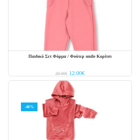
Παιδικό Σετ Φόρμα / Φούτερ smile Κορίτσι
Original
Current
12.00
€
20.00
€
price
price
was:
is:
20.00€.
12.00€.
-40%