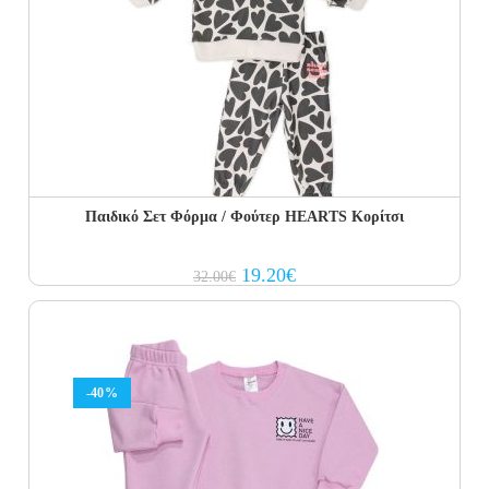
Παιδικό Σετ Φόρμα / Φούτερ HEARTS Κορίτσι
Original
Current
19.20
€
32.00
€
price
price
was:
is:
32.00€.
19.20€.
-40%