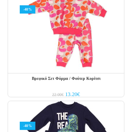
-40%
Βρεφικό Σετ Φόρμα / Φούτερ Κορίτσι
Original
Current
13.20
€
22.00
€
price
price
was:
is:
22.00€.
13.20€.
-40%