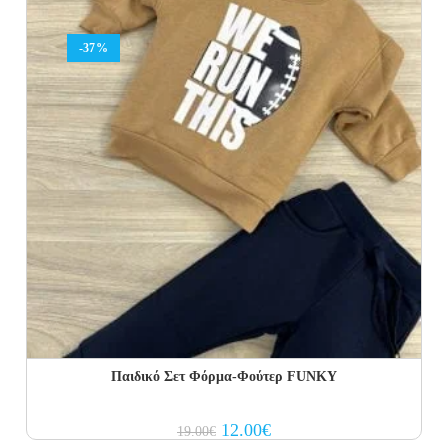
-37%
Παιδικό Σετ Φόρμα-Φούτερ FUNKY
Original
Current
12.00
€
19.00
€
price
price