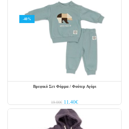
-40%
Βρεφικό Σετ Φόρμα / Φούτερ Αγόρι
Original
Current
11.40
€
19.00
€
price
price
was:
is:
19.00€.
11.40€.