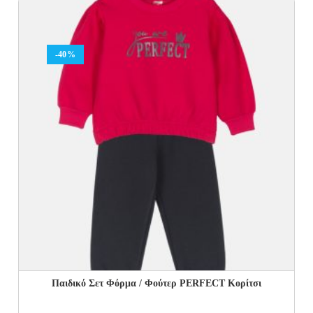
29.00€.
17.40€.
-40%
Παιδικό Σετ Φόρμα / Φούτερ PERFECT Kορίτσι