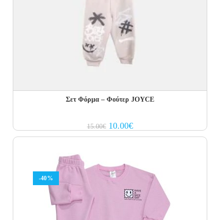
Σετ Φόρμα – Φούτερ JOYCE
Original
Current
10.00
€
15.00
€
price
price
was:
is:
15.00€.
10.00€.
-40%