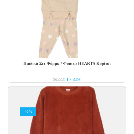
Παιδικό Σετ Φόρμα / Φούτερ HEARTS Κορίτσι
Original
Current
17.40
€
29.00
€
price
price
was:
is:
29.00€.
17.40€.
-40%