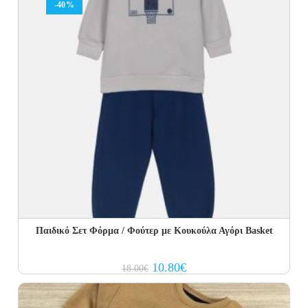
-40%
Παιδικό Σετ Φόρμα / Φούτερ με Κουκούλα Αγόρι Basket
Original
Current
10.80
€
18.00
€
price
price
was:
is:
18.00€.
10.80€.