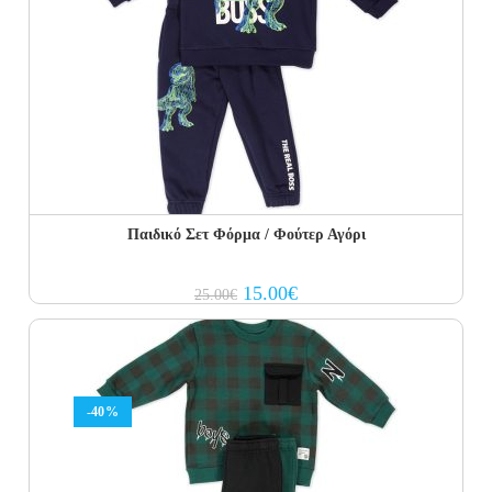
Παιδικό Σετ Φόρμα / Φούτερ Αγόρι
Original
Current
15.00
€
25.00
€
price
price
was:
is:
25.00€.
15.00€.
-40%