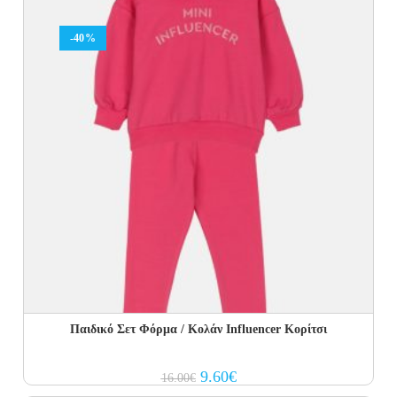
-40%
Παιδικό Σετ Φόρμα / Κολάν Influencer Κορίτσι
Original
Current
9.60
€
16.00
€
price
price