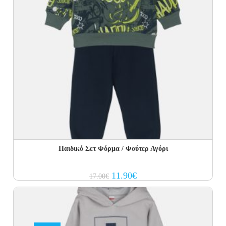
Παιδικό Σετ Φόρμα / Φούτερ Αγόρι
Original
Current
11.90
€
17.00
€
price
price
was:
is:
17.00€.
11.90€.