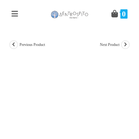
Skip
to
0
content
Previous Product
Next Product