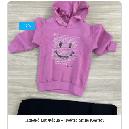
was:
is:
19.00€.
12.00€.
-40%
Παιδικό Σετ Φόρμα – Φούτερ Smile Κορίτσι