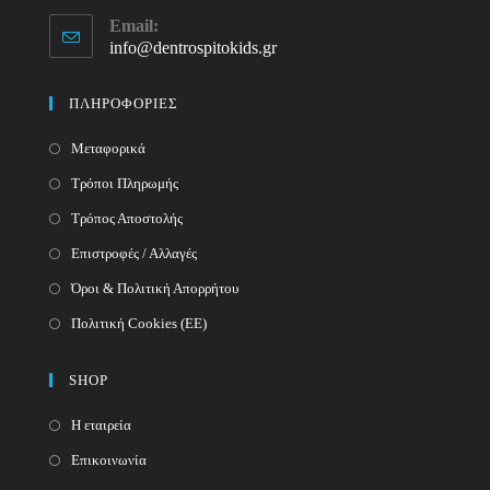
Opens
Email:
in
info@dentrospitokids.gr
Opens
your
in
your
application
ΠΛΗΡΟΦΟΡΙΕΣ
application
Μεταφορικά
Τρόποι Πληρωμής
Τρόπος Αποστολής
Επιστροφές / Αλλαγές
Όροι & Πολιτική Απορρήτου
Πολιτική Cookies (ΕΕ)
SHOP
Η εταιρεία
Επικοινωνία