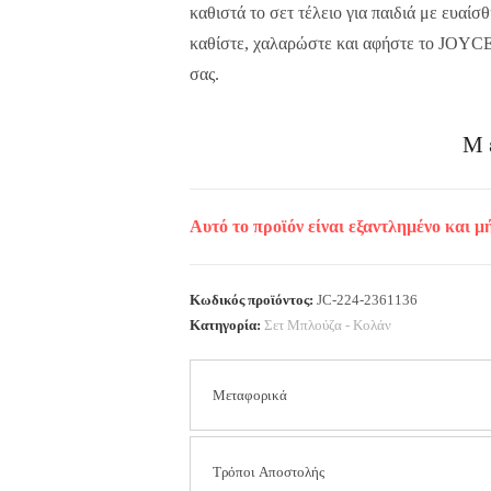
καθιστά το σετ τέλειο για παιδιά με ευαίσ
καθίστε, χαλαρώστε και αφήστε το JOYCE 
σας.
Μ
Αυτό το προϊόν είναι εξαντλημένο και μ
Κωδικός προϊόντος:
JC-224-2361136
Κατηγορία:
Σετ Μπλούζα - Κολάν
Μεταφορικά
Τα έξοδα αποστολής είναι
2.50 € για όλη τ
Τρόποι Αποστολής