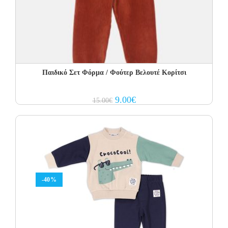
Παιδικό Σετ Φόρμα / Φούτερ Βελουτέ Κορίτσι
Original
Current
9.00
€
15.00
€
price
price
was:
is:
15.00€.
9.00€.
-40%