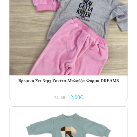
Βρεφικό Σετ 3τμχ Ζακέτα-Μπλούζα-Φόρμα DREAMS
Original
Current
12.00
€
24.00
€
price
price
was:
is:
24.00€.
12.00€.