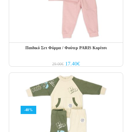
Παιδικό Σετ Φόρμα / Φούτερ PARIS Κορίτσι
Original
Current
17.40
€
29.00
€
price
price
was:
is:
29.00€.
17.40€.
-40%