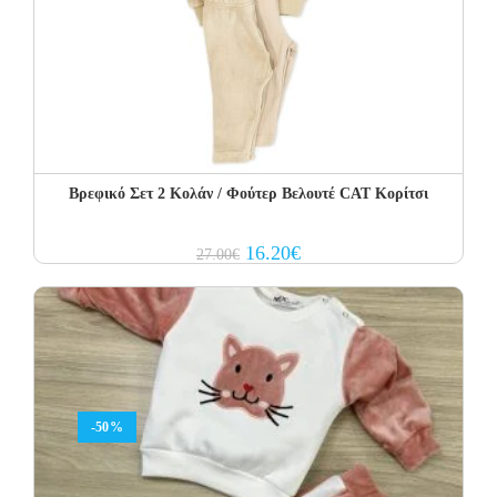
Βρεφικό Σετ 2 Κολάν / Φούτερ Βελουτέ CAT Κορίτσι
Original
Current
16.20
€
27.00
€
price
price
was:
is:
27.00€.
16.20€.
-50%