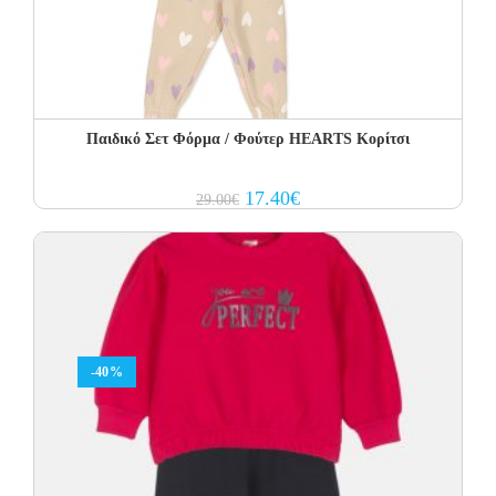
Παιδικό Σετ Φόρμα / Φούτερ HEARTS Κορίτσι
Original
Current
17.40
€
29.00
€
price
price
was:
is:
29.00€.
17.40€.
-40%