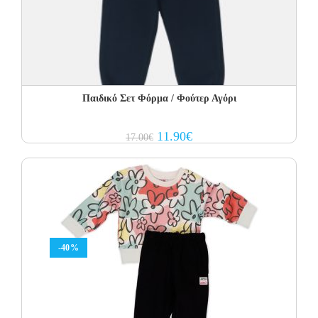
Παιδικό Σετ Φόρμα / Φούτερ Αγόρι
Original
Current
11.90
€
17.00
€
price
price
was:
is:
17.00€.
11.90€.
-40%