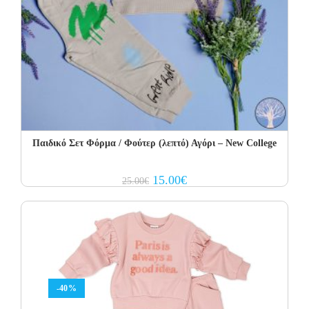
Παιδικό Σετ Φόρμα / Φούτερ (λεπτό) Αγόρι – New College
Original
Current
15.00
€
25.00
€
price
price
was:
is:
25.00€.
15.00€.
-40%