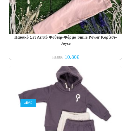
Παιδικό Σετ Λεπτό Φούτερ-Φόρμα Smile Power Κορίτσι–
Joyce
Original
Current
10.80
€
18.00
€
price
price
was:
is:
18.00€.
10.80€.
-40%