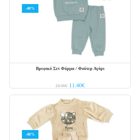
-40%
Βρεφικό Σετ Φόρμα / Φούτερ Αγόρι
Original
Current
11.40
€
19.00
€
price
price
was:
is:
19.00€.
11.40€.
-40%