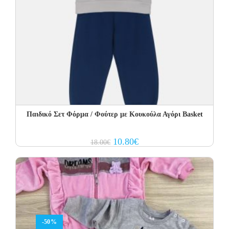
Παιδικό Σετ Φόρμα / Φούτερ με Κουκούλα Αγόρι Basket
Original
Current
10.80
€
18.00
€
price
price
was:
is:
18.00€.
10.80€.
-50%