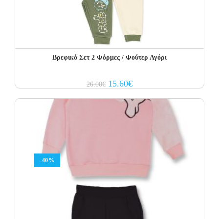
Βρεφικό Σετ 2 Φόρμες / Φούτερ Αγόρι
Original
Current
15.60
€
26.00
€
price
price
was:
is:
26.00€.
15.60€.
-40%