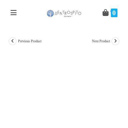
Skip
to
0
content
Previous Product
Next Product