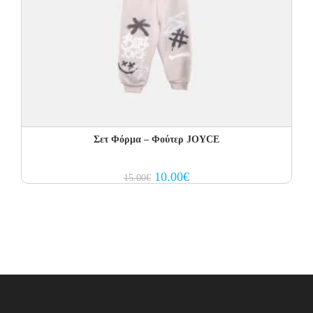
Σετ Φόρμα – Φούτερ JOYCE
Original
Current
10.00
€
15.00
€
price
price
was:
is:
15.00€.
10.00€.