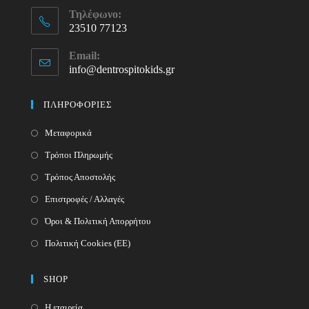
Τηλέφωνο:
23510 77123
Opens
Email:
in
info@dentrospitokids.gr
Opens
your
in
your
application
ΠΛΗΡΟΦΟΡΙΕΣ
application
Μεταφορικά
Τρόποι Πληρωμής
Τρόπος Αποστολής
Επιστροφές / Αλλαγές
Όροι & Πολιτική Απορρήτου
Πολιτική Cookies (ΕΕ)
SHOP
Η εταιρεία