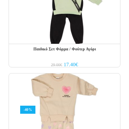
Παιδικό Σετ Φόρμα / Φούτερ Αγόρι
Original
Current
17.40
€
29.00
€
price
price
was:
is:
29.00€.
17.40€.
-40%