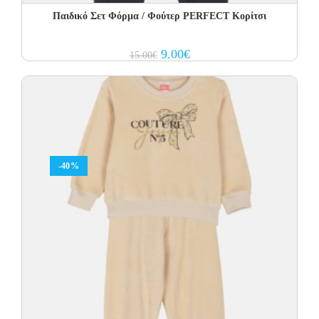
Παιδικό Σετ Φόρμα / Φούτερ PERFECT Kορίτσι
Original
Current
9.00
€
15.00
€
price
price
was:
is:
15.00€.
9.00€.
-40%