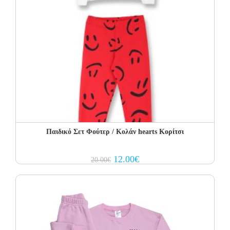
Παιδικό Σετ Φούτερ / Κολάν hearts Κορίτσι
Original
Current
12.00
€
20.00
€
price
price
was:
is:
20.00€.
12.00€.