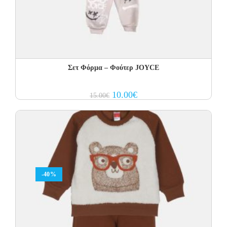
Σετ Φόρμα – Φούτερ JOYCE
Original
Current
10.00
€
15.00
€
price
price
was:
is:
15.00€.
10.00€.
-40%