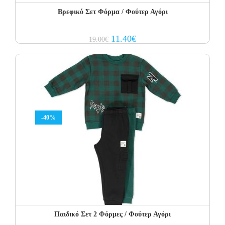
Βρεφικό Σετ Φόρμα / Φούτερ Αγόρι
Original
Current
11.40
€
19.00
€
price
price
was:
is:
19.00€.
11.40€.
-40%
Παιδικό Σετ 2 Φόρμες / Φούτερ Αγόρι