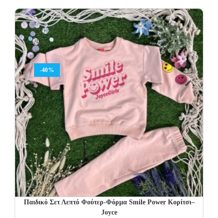
was:
is:
29.00€.
17.40€.
-40%
Παιδικό Σετ Λεπτό Φούτερ-Φόρμα Smile Power Κορίτσι–
Joyce