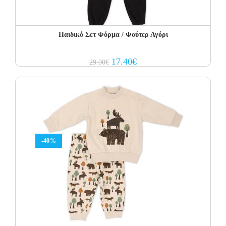
Παιδικό Σετ Φόρμα / Φούτερ Αγόρι
Original
Current
17.40
€
29.00
€
price
price
was:
is:
29.00€.
17.40€.
-40%