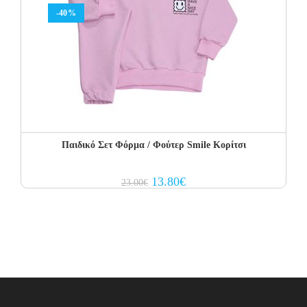
-40%
Παιδικό Σετ Φόρμα / Φούτερ Smile Κορίτσι
Original
Current
13.80
€
23.00
€
price
price
was:
is:
23.00€.
13.80€.