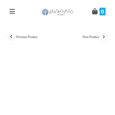
Skip
to
0
content
Previous Product
Next Product