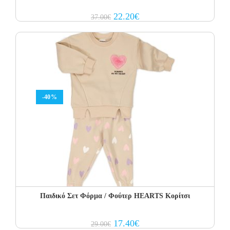
Original
Current
22.20
€
37.00
€
price
price
was:
is:
37.00€.
22.20€.
-40%
Παιδικό Σετ Φόρμα / Φούτερ HEARTS Κορίτσι
Original
Current
17.40
€
29.00
€
price
price