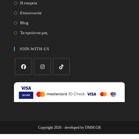
Η εταιρεία
Επικοινωνία
Blog
Τα προϊόντα μας
JOIN-WITH-US
Opens
Opens
Opens
in
in
in
a
a
a
new
new
new
tab
tab
tab
Copyright 2026 - developed by
DMM.GR