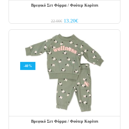
Βρεφικό Σετ Φόρμα / Φούτερ Κορίτσι
Original
Current
13.20
€
22.00
€
price
price
was:
is:
22.00€.
13.20€.
-40%
Βρεφικό Σετ Φόρμα / Φούτερ Κορίτσι