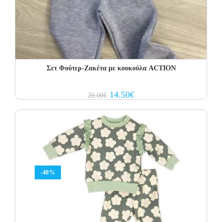
Σετ Φoύτερ-Ζακέτα με κουκούλα ACTION
Original
Current
14.50
€
29.00
€
price
price
was:
is:
29.00€.
14.50€.
-40%