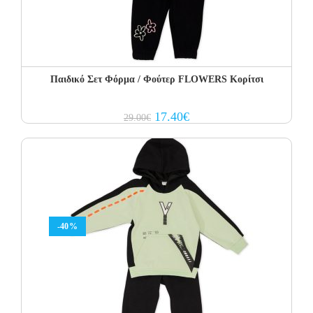
Παιδικό Σετ Φόρμα / Φούτερ FLOWERS Κορίτσι
Original
Current
17.40
€
29.00
€
price
price
was:
is:
29.00€.
17.40€.
-40%