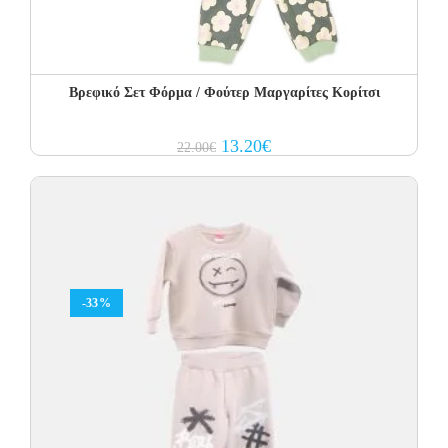
Βρεφικό Σετ Φόρμα / Φούτερ Μαργαρίτες Κορίτσι
Original
Current
13.20
€
22.00
€
price
price
was:
is:
22.00€.
13.20€.
-33%