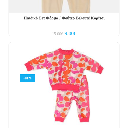
Παιδικό Σετ Φόρμα / Φούτερ Βελουτέ Κορίτσι
Original
Current
9.00
€
15.00
€
price
price
was:
is:
15.00€.
9.00€.
-40%