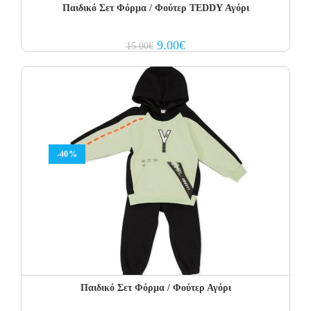
Παιδικό Σετ Φόρμα / Φούτερ TEDDY Αγόρι
Original
Current
9.00
€
15.00
€
price
price
was:
is:
15.00€.
9.00€.
-40%
Παιδικό Σετ Φόρμα / Φούτερ Αγόρι