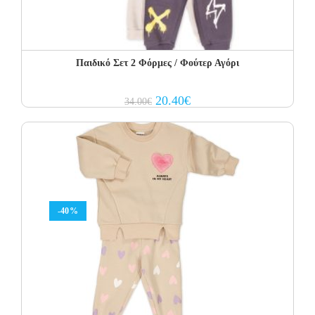
Παιδικό Σετ 2 Φόρμες / Φούτερ Αγόρι
Original
Current
20.40
€
34.00
€
price
price
was:
is:
34.00€.
20.40€.
-40%