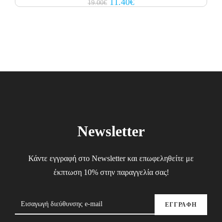
Original
Current
11.40
€
19.00
€
price
price
was:
is:
19.00€.
11.40€.
Newsletter
Κάντε εγγραφή στο Newsletter και επωφεληθείτε με
έκπτωση 10% στην παραγγελία σας!
ΕΓΓΡΑΦΗ