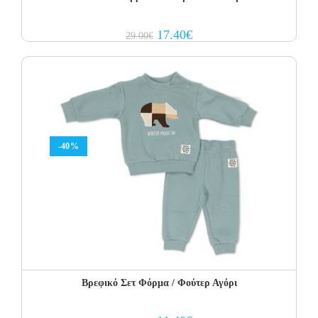
Original
Current
17.40
€
29.00
€
price
price
was:
is:
29.00€.
17.40€.
-40%
Βρεφικό Σετ Φόρμα / Φούτερ Αγόρι