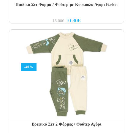
Παιδικό Σετ Φόρμα / Φούτερ με Κουκούλα Αγόρι Basket
Original
Current
10.80
€
18.00
€
price
price
was:
is:
18.00€.
10.80€.
-40%
Βρεφικό Σετ 2 Φόρμες / Φούτερ Αγόρι