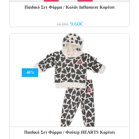
Παιδικό Σετ Φόρμα / Κολάν Influencer Κορίτσι
Original
Current
9.60
€
16.00
€
price
price
was:
is:
16.00€.
9.60€.
-40%
Παιδικό Σετ Φόρμα / Φούτερ HEARTS Κορίτσι