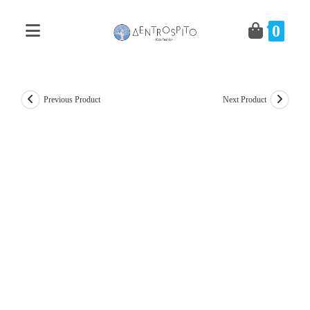
Skip
to
0
content
Previous Product
Next Product