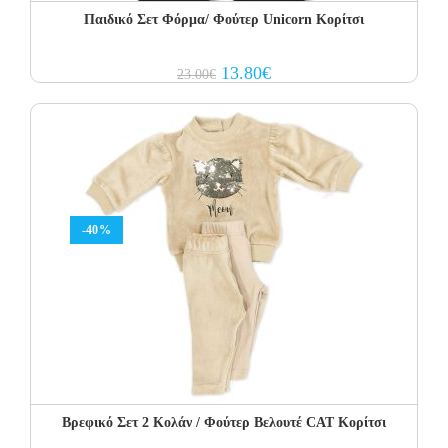
Παιδικό Σετ Φόρμα/ Φούτερ Unicorn Κορίτσι
Original
Current
13.80
€
23.00
€
price
price
was:
is:
23.00€.
13.80€.
-40%
Βρεφικό Σετ 2 Κολάν / Φούτερ Βελουτέ CAT Κορίτσι