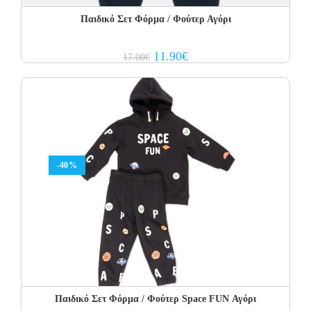
Παιδικό Σετ Φόρμα / Φούτερ Αγόρι
Original
Current
11.90
€
17.00
€
price
price
was:
is:
17.00€.
11.90€.
-40%
Παιδικό Σετ Φόρμα / Φούτερ Space FUN Αγόρι