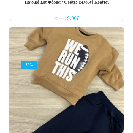
Παιδικό Σετ Φόρμα / Φούτερ Βελουτέ Κορίτσι
Original
Current
9.00
€
15.00
€
price
price
was:
is:
15.00€.
9.00€.
-37%