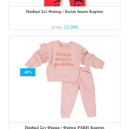
Παιδικό Σετ Φούτερ / Κολάν hearts Κορίτσι
Original
Current
12.00
€
20.00
€
price
price
was:
is:
20.00€.
12.00€.
-40%
Παιδικό Σετ Φόρμα / Φούτερ PARIS Κορίτσι