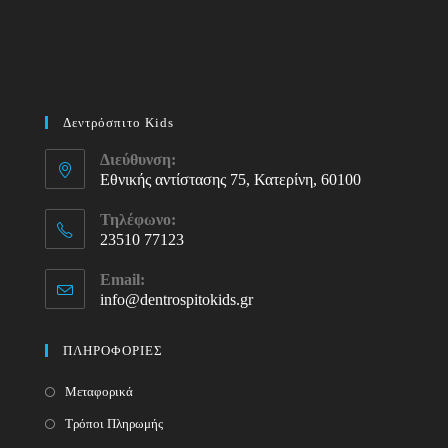
Δεντρόσπιτο Kids
Διεύθυνση:
Εθνικής αντίστασης 75, Κατερίνη, 60100
Τηλέφωνο:
23510 77123
Opens
Email:
in
info@dentrospitokids.gr
Opens
your
in
your
application
ΠΛΗΡΟΦΟΡΙΕΣ
application
Μεταφορικά
Τρόποι Πληρωμής