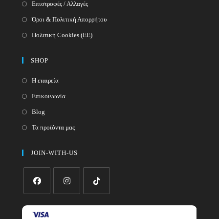
Επιστροφές / Αλλαγές
Όροι & Πολιτική Απορρήτου
Πολιτική Cookies (ΕΕ)
SHOP
Η εταιρεία
Επικοινωνία
Blog
Τα προϊόντα μας
JOIN-WITH-US
Opens
Opens
Opens
in
in
in