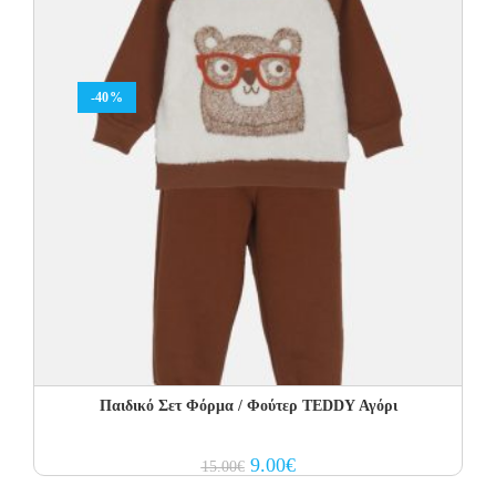
-40%
Παιδικό Σετ Φόρμα / Φούτερ TEDDY Αγόρι
Original
Current
9.00
€
15.00
€
price
price
was:
is: