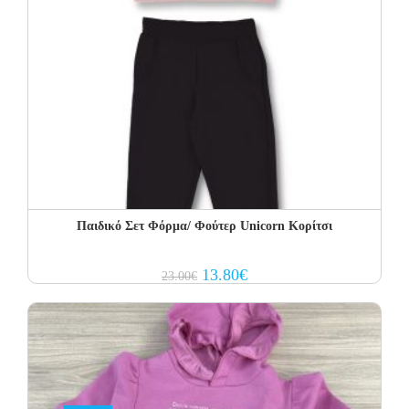
Παιδικό Σετ Φόρμα/ Φούτερ Unicorn Κορίτσι
Original
Current
13.80
€
23.00
€
price
price
was:
is:
23.00€.
13.80€.