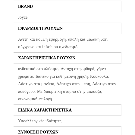
BRAND
Οι αλλαγές πραγματοποιούνται με τη διαδικασία της παραλαβής
κατά την παράδοση.
Joyce
ΕΦΑΡΜΟΓΉ ΡΟΎΧΩΝ
Η πρώτη αλλαγή κοστίζει 5€ για Ελλάδα όλη την Ελλάδα. Οι
επόμενες αλλαγές είναι +8.50€
Άνετη και κομψή εφαρμογή, απαλή και μαλακή υφή,
Όλα τα προϊόντα περνούν από μία λεπτομερή και προσεκτική
σύγχρονο και infashion σχεδιασμό
διαδικασία ελέγχου πριν από την αποστολή τους.
ΧΑΡΑΚΤΗΡΙΣΤΙΚΆ ΡΟΎΧΩΝ
Σε περίπτωση που κάποιο προϊόν έχει παραδοθεί σε κάποιον
ανθεκτικό στο πλύσιμο, Αντοχή στην φθορά, γήινα
πελάτη μας και είναι ελαττωματικό χωρίς να γίνει αντιληπτό από
χρώματα, Ιδανικό για καθημερινή χρήση, Κουκούλα,
εμάς, δεσμευόμαστε με άμεση αντικατάστασή του προϊόντος,
Λάστιχο στα μανίκια, Λάστιχο στην μέση, Λάστιχο στον
χωρίς καμία οικονομική επιβάρυνση του πελάτη.
ποδόγυρο, Με διακριτική στάμπα στην μπλούζα,
οικονομική επιλογή
ΕΙΔΙΚΆ ΧΑΡΑΚΤΗΡΙΣΤΙΚΆ
Υποαλλεργικές ιδιότητες
ΣΎΝΘΕΣΗ ΡΟΎΧΩΝ