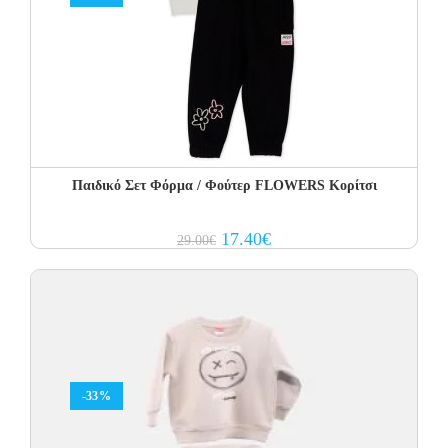
Παιδικό Σετ Φόρμα / Φούτερ FLOWERS Κορίτσι
Original
Current
17.40
€
29.00
€
price
price
was:
is:
29.00€.
17.40€.
-33%