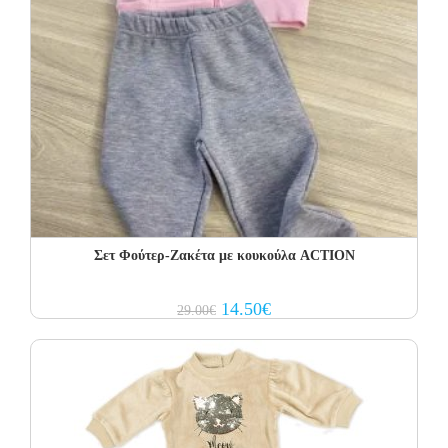
Σετ Φoύτερ-Ζακέτα με κουκούλα ACTION
Original
Current
14.50
€
29.00
€
price
price
was:
is:
29.00€.
14.50€.