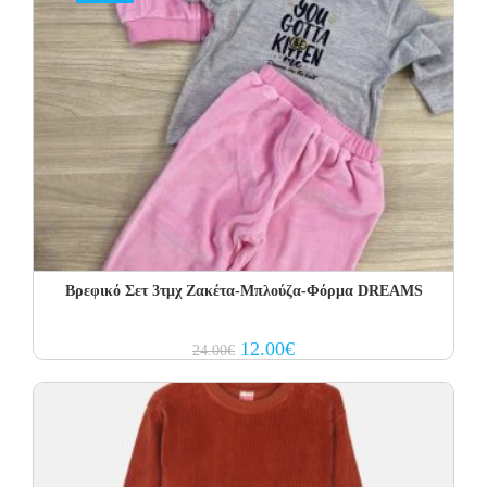
Βρεφικό Σετ 3τμχ Ζακέτα-Μπλούζα-Φόρμα DREAMS
Original
Current
12.00
€
24.00
€
price
price
was:
is:
24.00€.
12.00€.