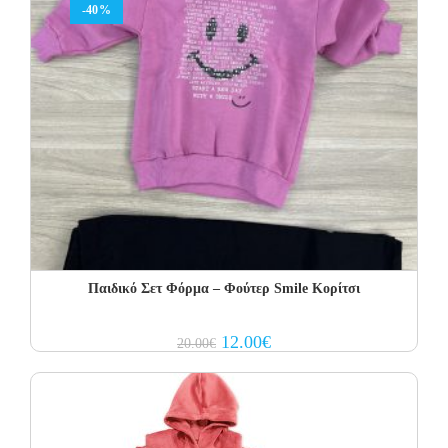
-40%
Παιδικό Σετ Φόρμα – Φούτερ Smile Κορίτσι
Original
Current
12.00
€
20.00
€
price
price
was:
is:
20.00€.
12.00€.