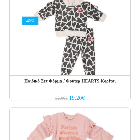
-40%
Παιδικό Σετ Φόρμα / Φούτερ HEARTS Κορίτσι
Original
Current
19.20
€
32.00
€
price
price
was:
is:
32.00€.
19.20€.