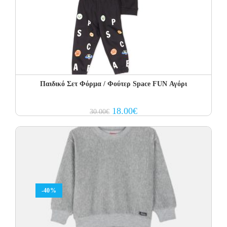
Παιδικό Σετ Φόρμα / Φούτερ Space FUN Αγόρι
Original
Current
18.00
€
30.00
€
price
price
was:
is:
30.00€.
18.00€.
-40%