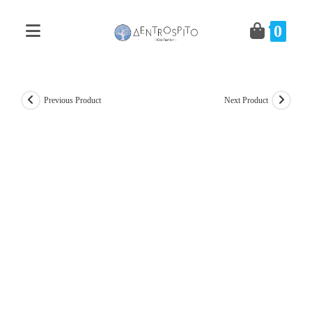
Skip
to
0
content
Previous Product
Next Product