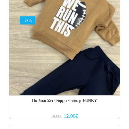
-37%
Παιδικό Σετ Φόρμα-Φούτερ FUNKY
Original
Current
12.00
€
19.00
€
price
price
was:
is:
19.00€.
12.00€.