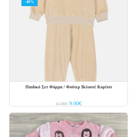
-40%
Παιδικό Σετ Φόρμα / Φούτερ Βελουτέ Κορίτσι
Original
Current
9.00
€
15.00
€
price
price
was:
is:
15.00€.
9.00€.