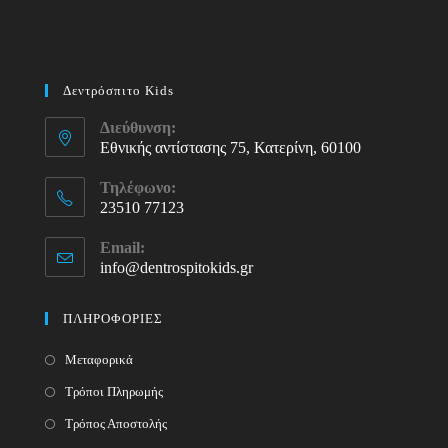
Δεντρόσπιτο Kids
Διεύθυνση:
Εθνικής αντίστασης 75, Κατερίνη, 60100
Τηλέφωνο:
23510 77123
Opens
Email:
in
info@dentrospitokids.gr
Opens
your
in
your
application
ΠΛΗΡΟΦΟΡΙΕΣ
application
Μεταφορικά
Τρόποι Πληρωμής
Τρόπος Αποστολής