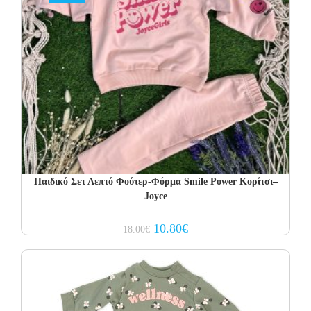
Παιδικό Σετ Λεπτό Φούτερ-Φόρμα Smile Power Κορίτσι–
Joyce
Original
Current
10.80
€
18.00
€
price
price
was:
is:
18.00€.
10.80€.