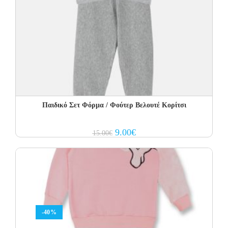
Παιδικό Σετ Φόρμα / Φούτερ Βελουτέ Κορίτσι
Original
Current
9.00
€
15.00
€
price
price
was:
is:
15.00€.
9.00€.
-40%