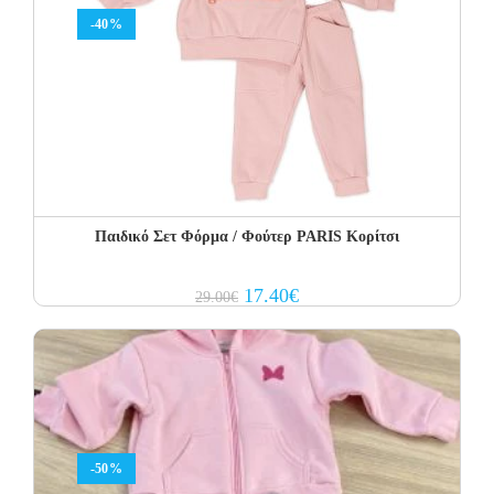
-40%
Παιδικό Σετ Φόρμα / Φούτερ PARIS Κορίτσι
Original
Current
17.40
€
29.00
€
price
price
was:
is:
29.00€.
17.40€.
-50%