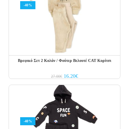
-40%
Βρεφικό Σετ 2 Κολάν / Φούτερ Βελουτέ CAT Κορίτσι
Original
Current
16.20
€
27.00
€
price
price
was:
is:
27.00€.
16.20€.
-40%