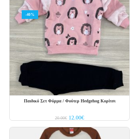
-40%
Παιδικό Σετ Φόρμα / Φούτερ Hedgehog Κορίτσι
Original
Current
12.00
€
20.00
€
price
price
was:
is:
20.00€.
12.00€.