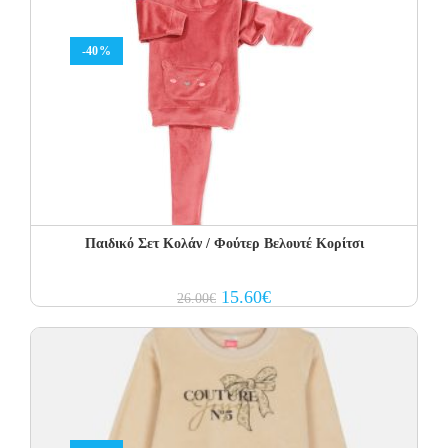
-40%
Παιδικό Σετ Κολάν / Φούτερ Βελουτέ Κορίτσι
Original
Current
15.60
€
26.00
€
price
price
was:
is:
26.00€.
15.60€.