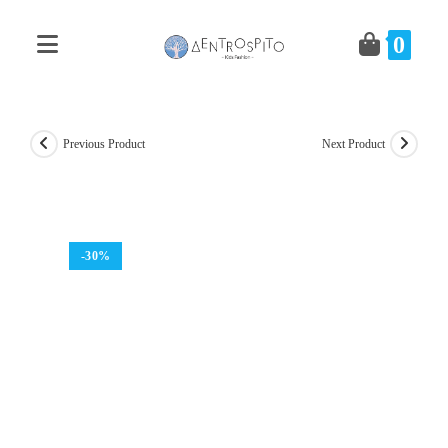
Skip
to
0
content
Previous Product
Next Product
-30%