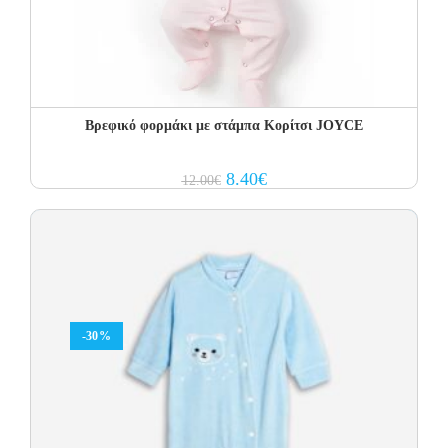
Βρεφικό φορμάκι με στάμπα Κορίτσι JOYCE
Original
Current
8.40
€
12.00
€
price
price
was:
is:
12.00€.
8.40€.
-30%