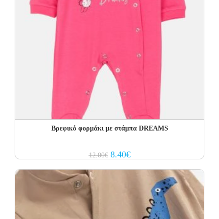
Βρεφικό φορμάκι με στάμπα DREAMS
Original
Current
8.40
€
12.00
€
price
price
was:
is:
12.00€.
8.40€.