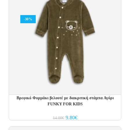
-30%
Βρεφικό Φορμάκι βελουτέ με διακριτική στάμπα Αγόρι
FUNKY FOR KIDS
Original
Current
9.80
€
14.00
€
price
price
was:
is:
14.00€.
9.80€.