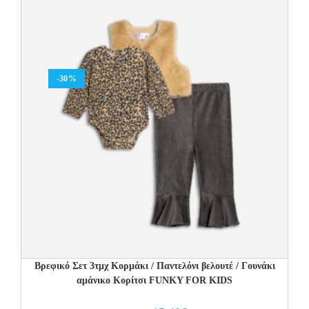
-30%
Βρεφικό Σετ 3τμχ Κορμάκι / Παντελόνι βελουτέ / Γουνάκι
αμάνικο Κορίτσι FUNKY FOR KIDS