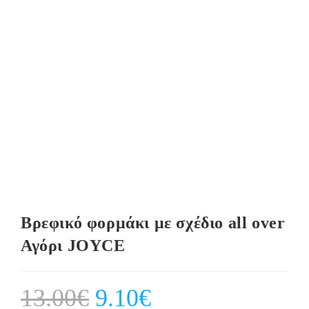
Βρεφικό φορμάκι με σχέδιο all over
Αγόρι JOYCE
13.00
€
Original
9.10
€
Current
price
price
was:
is: