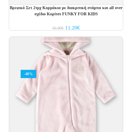
Βρεφικό Σετ 2τμχ Κορμάκια με διακριτική στάμπα και all over
σχέδιο Κορίτσι FUNKY FOR KIDS
Original
Current
11.20
€
16.00
€
price
price
was:
is:
16.00€.
11.20€.
-40%