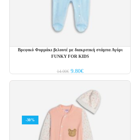
Βρεφικό Φορμάκι βελουτέ με διακριτική στάμπα Αγόρι
FUNKY FOR KIDS
Original
Current
9.80
€
14.00
€
price
price
was:
is:
14.00€.
9.80€.
-30%