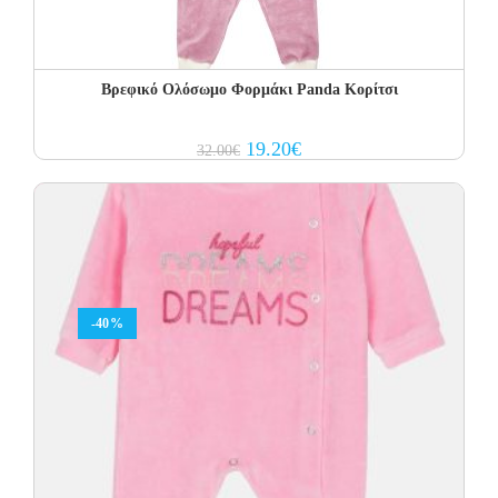
Βρεφικό Ολόσωμο Φορμάκι Panda Κορίτσι
Original
Current
19.20
€
32.00
€
price
price
was:
is:
32.00€.
19.20€.
-40%