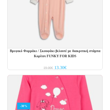
Βρεφικό Φορμάκι / Σκουφάκι βελουτέ με διακριτική στάμπα
Κορίτσι FUNKY FOR KIDS
Original
Current
13.30
€
19.00
€
price
price
was:
is:
19.00€.
13.30€.
-30%