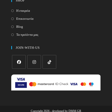
SHOP
Η εταιρεία
Επικοινωνία
Blog
Τα προϊόντα μας
JOIN-WITH-US
Opens
Opens
Opens
in
in
in
a
a
a
new
new
new
tab
tab
tab
Copyright 2026 - developed by
DMM.GR