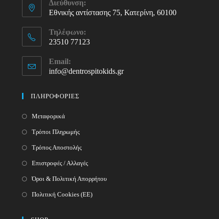
Διεύθυνση:
Εθνικής αντίστασης 75, Κατερίνη, 60100
Τηλέφωνο:
23510 77123
Opens
Email:
in
info@dentrospitokids.gr
Opens
your
in
your
application
ΠΛΗΡΟΦΟΡΙΕΣ
application
Μεταφορικά
Τρόποι Πληρωμής
Τρόπος Αποστολής
Επιστροφές / Αλλαγές
Όροι & Πολιτική Απορρήτου
Πολιτική Cookies (ΕΕ)