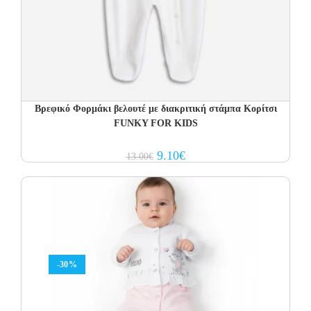
Βρεφικό Φορμάκι βελουτέ με διακριτική στάμπα Κορίτσι
FUNKY FOR KIDS
Original
Current
9.10
€
13.00
€
price
price
was:
is:
13.00€.
9.10€.
-30%