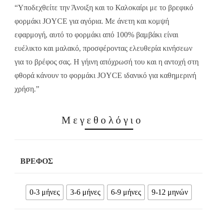
13.00€.
9.10€.
“Υποδεχθείτε την Άνοιξη και το Καλοκαίρι με το βρεφικό
φορμάκι JOYCE για αγόρια. Με άνετη και κομψή
εφαρμογή, αυτό το φορμάκι από 100% βαμβάκι είναι
ευέλικτο και μαλακό, προσφέροντας ελευθερία κινήσεων
για το βρέφος σας. Η γήινη απόχρωσή του και η αντοχή στη
φθορά κάνουν το φορμάκι JOYCE ιδανικό για καθημερινή
χρήση.”
Μεγεθολόγιο
ΒΡΈΦΟΣ
0-3 μήνες
3-6 μήνες
6-9 μήνες
9-12 μηνών