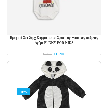
Βρεφικό Σετ 2τμχ Κορμάκια με Χριστουγεννιάτικες στάμπες
Αγόρι FUNKY FOR KIDS
Original
Current
11.20
€
16.00
€
price
price
was:
is:
16.00€.
11.20€.
-40%