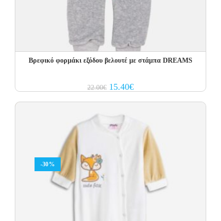
Βρεφικό φορμάκι εξόδου βελουτέ με στάμπα DREAMS
Original
Current
15.40
€
22.00
€
price
price
was:
is:
22.00€.
15.40€.
-30%