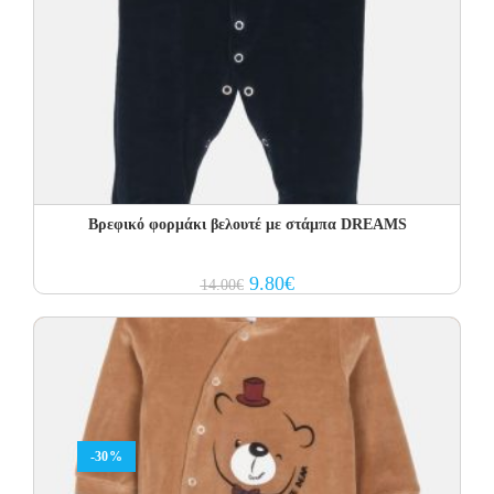
Βρεφικό φορμάκι βελουτέ με στάμπα DREAMS
Original
Current
9.80
€
14.00
€
price
price
was:
is:
14.00€.
9.80€.
-30%