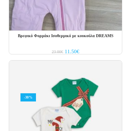
Βρεφικό Φορμάκι Ισοθερμικό με κουκούλα DREAMS
Original
Current
11.50
€
23.00
€
price
price
was:
is:
23.00€.
11.50€.
-30%