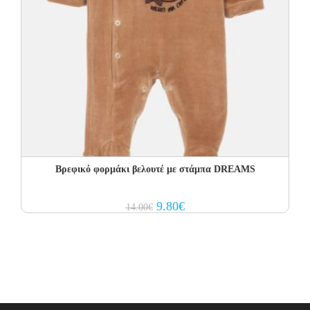
Βρεφικό φορμάκι βελουτέ με στάμπα DREAMS
Original
Current
9.80
€
14.00
€
price
price
was:
is:
14.00€.
9.80€.