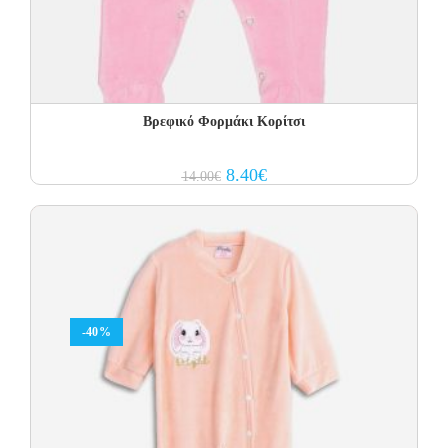
Βρεφικό Φορμάκι Κορίτσι
Original
Current
8.40
€
14.00
€
price
price
was:
is:
14.00€.
8.40€.
-40%