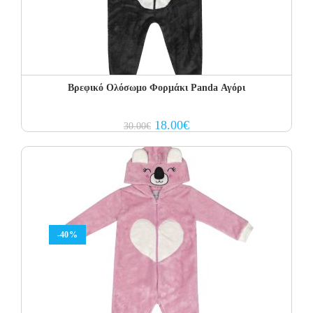
Βρεφικό Ολόσωμο Φορμάκι Panda Αγόρι
Original
Current
18.00
€
30.00
€
price
price
was:
is:
30.00€.
18.00€.
-40%