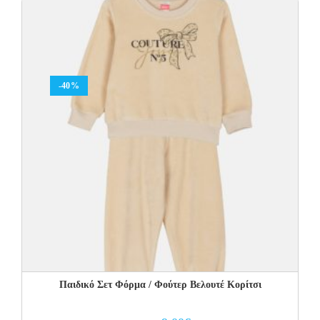
15.00€.
9.00€.
-40%
Παιδικό Σετ Φόρμα / Φούτερ Βελουτέ Κορίτσι