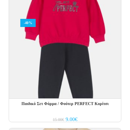
-40%
Παιδικό Σετ Φόρμα / Φούτερ PERFECT Kορίτσι
Original
Current
9.00
€
15.00
€
price
price
was:
is: