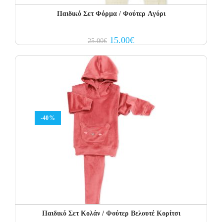
Παιδικό Σετ Φόρμα / Φούτερ Aγόρι
Original
Current
15.00
€
25.00
€
price
price
was:
is:
25.00€.
15.00€.
-40%
Παιδικό Σετ Κολάν / Φούτερ Βελουτέ Κορίτσι