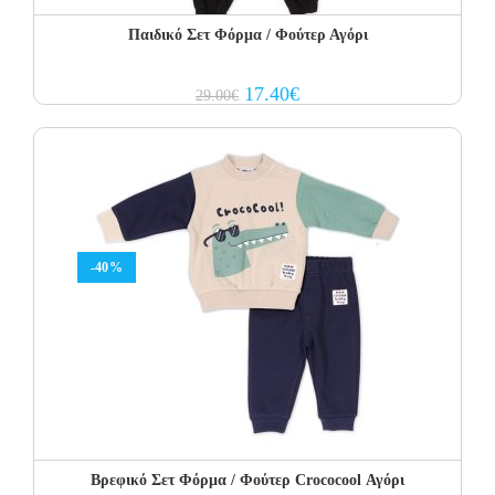
Παιδικό Σετ Φόρμα / Φούτερ Αγόρι
Original
Current
17.40
€
29.00
€
price
price
was:
is:
29.00€.
17.40€.
-40%
Βρεφικό Σετ Φόρμα / Φούτερ Crococool Αγόρι