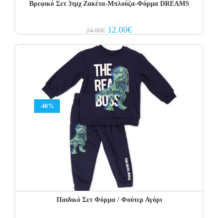
Βρεφικό Σετ 3τμχ Ζακέτα-Μπλούζα-Φόρμα DREAMS
Original
Current
12.00
€
24.00
€
price
price
was:
is:
24.00€.
12.00€.
-40%
Παιδικό Σετ Φόρμα / Φούτερ Αγόρι