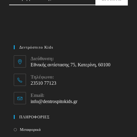
Δεντρόσπιτο Kids
Διεύθυνση:
Εθνικής αντίστασης 75, Κατερίνη, 60100
Τηλέφωνο:
23510 77123
Opens
Email:
in
info@dentrospitokids.gr
Opens
your
in
your
application
ΠΛΗΡΟΦΟΡΙΕΣ
application
Μεταφορικά