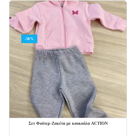
26.00€.
15.60€.
-50%
Σετ Φoύτερ-Ζακέτα με κουκούλα ACTION