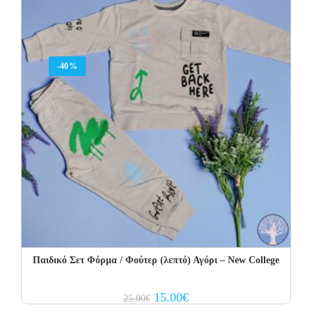
-40%
Παιδικό Σετ Φόρμα / Φούτερ (λεπτό) Αγόρι – New College
Original
Current
15.00
€
25.00
€
price
price