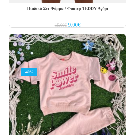
Παιδικό Σετ Φόρμα / Φούτερ TEDDY Αγόρι
Original
Current
9.00
€
15.00
€
price
price
was:
is:
15.00€.
9.00€.
-40%