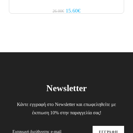
Original
Current
15.60
€
26.00
€
price
price
was:
is:
26.00€.
15.60€.
Newsletter
Κάντε εγγραφή στο Newsletter και επωφεληθείτε με
έκπτωση 10% στην παραγγελία σας!
ΕΓΓΡΑΦΗ