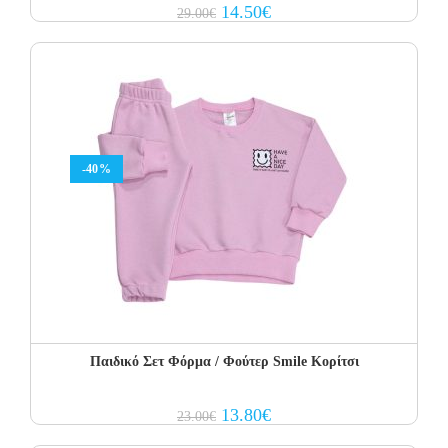
Original
Current
14.50
€
29.00
€
price
price
was:
is:
29.00€.
14.50€.
-40%
Παιδικό Σετ Φόρμα / Φούτερ Smile Κορίτσι
Original
Current
13.80
€
23.00
€
price
price
was:
is: