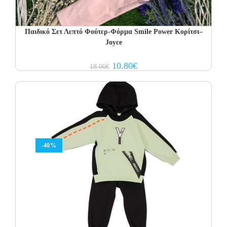
Παιδικό Σετ Λεπτό Φούτερ-Φόρμα Smile Power Κορίτσι–
Joyce
Original
Current
10.80
€
18.00
€
price
price
was:
is:
18.00€.
10.80€.
-40%