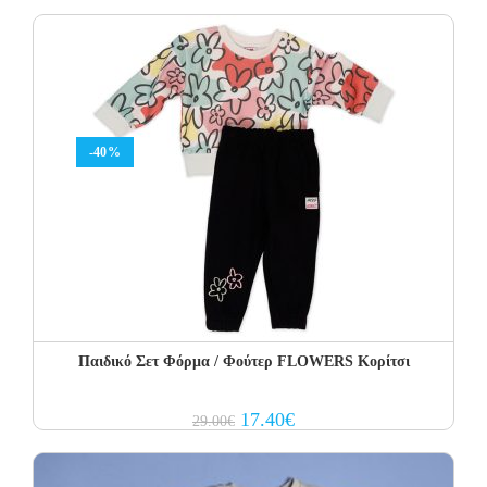
-40%
Παιδικό Σετ Φόρμα / Φούτερ FLOWERS Κορίτσι
Original
Current
17.40
€
29.00
€
price
price
was:
is:
29.00€.
17.40€.