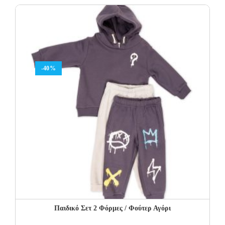
was:
is:
25.00€.
15.00€.
-40%
Παιδικό Σετ 2 Φόρμες / Φούτερ Αγόρι