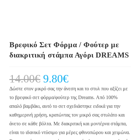
Βρεφικό Σετ Φόρμα / Φούτερ με
διακριτική στάμπα Αγόρι DREAMS
14.00
€
Original
9.80
€
Current
price
price
was:
is:
14.00€.
9.80€.
Δώστε στον μικρό σας την άνεση και το στυλ που αξίζει με
το βρεφικό σετ φόρμα/φούτερ της Dreams. Από 100%
απαλό βαμβάκι, αυτό το σετ σχεδιάστηκε ειδικά για την
καθημερινή χρήση, κρατώντας τον μικρό σας στυλάτο και
άνετο σε κάθε βόλτα. Με διακριτική και μοντέρνα στάμπα,
είναι το ιδανικό ντύσιμο για μέρες φθινοπώρου και χειμώνα.