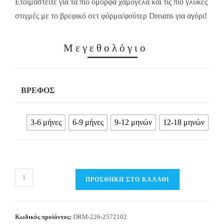
Ετοιμαστείτε για τα πιο όμορφα χαμόγελα και τις πιο γλυκές
στιγμές με το βρεφικό σετ φόρμα/φούτερ Dreams για αγόρι!
Μεγεθολόγιο
ΒΡΈΦΟΣ
3-6 μήνες
6-9 μήνες
9-12 μηνών
12-18 μηνών
Βρεφικό
ΠΡΟΣΘΉΚΗ ΣΤΟ ΚΑΛΆΘΙ
Σετ
Φόρμα
/
Κωδικός προϊόντος:
DRM-226-2572102