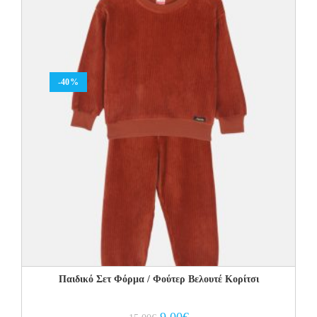
-40%
Παιδικό Σετ Φόρμα / Φούτερ Βελουτέ Κορίτσι
Original
Current
9.00
€