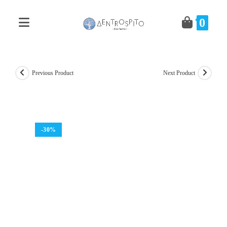
Skip
to
0
content
Previous Product
Next Product
-30%